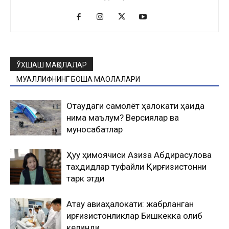
ЎХШАШ МАҚОЛАЛАР
МУАЛЛИФНИНГ БОШҚА МАҚОЛАЛАРИ
Оқтаудаги самолёт ҳалокати ҳақида
нима маълум? Версиялар ва
муносабатлар
Ҳуқуқ ҳимоячиси Азиза Абдирасулова
таҳдидлар туфайли Қирғизистонни
тарк этди
Ақтау авиаҳалокати: жабрланган
қирғизистонликлар Бишкекка олиб
келинди