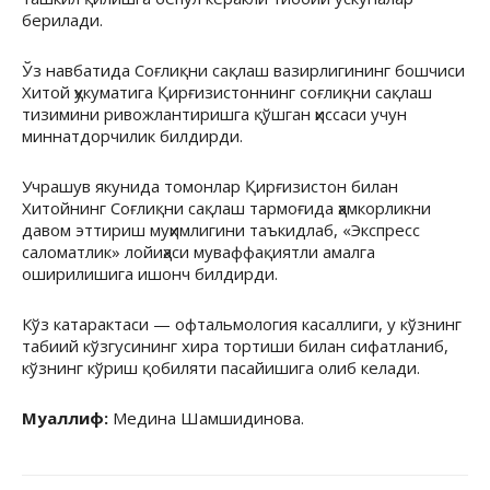
берилади.
Ўз навбатида Соғлиқни сақлаш вазирлигининг бошчиси
Хитой ҳукуматига Қирғизистоннинг соғлиқни сақлаш
тизимини ривожлантиришга қўшган ҳиссаси учун
миннатдорчилик билдирди.
Учрашув якунида томонлар Қирғизистон билан
Хитойнинг Соғлиқни сақлаш тармоғида ҳамкорликни
давом эттириш муҳимлигини таъкидлаб, «Экспресс
саломатлик» лойиҳаси муваффақиятли амалга
оширилишига ишонч билдирди.
Кўз катарактаси — офтальмология касаллиги, у кўзнинг
табиий кўзгусининг хира тортиши билан сифатланиб,
кўзнинг кўриш қобиляти пасайишига олиб келади.
Муаллиф:
Медина Шамшидинова.