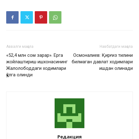
Аввалги мақола
Навбатдаги мақола
«52,4 млн сом зарар». Ерга
Осмоналиев: Қирғиз тилини
жойлаштириш ишхонасининг
билмаган давлат ходимлари
Жалолободдаги ходимлари
ишдан олинади
қўлга олинди
Редакция