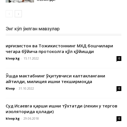
Энг кўп ўқилган мавзулар
Қирғизистон ва Тожикистоннинг МХДҚ бошчилари
чегара бўйича протоколга қўл қўйишди
kloop.kg
-
15.11.2022
0
Ўшда мактабнинг ўқитувчиси калтаклангани
айтилди, милиция ишни текширмоқда
Kloop
-
31.10.2022
0
Суд Исаевга қарши ишни тўхтатди (лекин у тергов
изоляторида қолади)
kloop.kg
-
29.06.2018
0