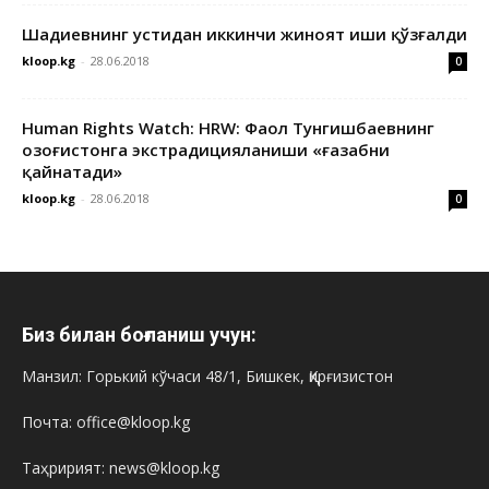
Шадиевнинг устидан иккинчи жиноят иши қўзғалди
kloop.kg
-
28.06.2018
0
Human Rights Watch: HRW: Фаол Тунгишбаевнинг
Қозоғистонга экстрадицияланиши «ғазабни
қайнатади»
kloop.kg
-
28.06.2018
0
Биз билан боғланиш учун:
Манзил: Горький кўчаси 48/1, Бишкек, Қирғизистон
Почта: office@kloop.kg
Таҳририят: news@kloop.kg