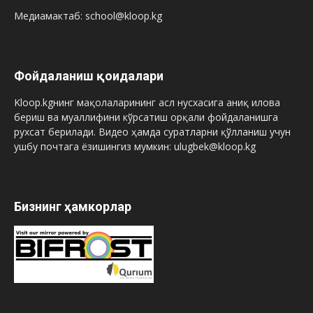
Медиамактаб: school@kloop.kg
Фойдаланиш қоидалари
Kloop.kgнинг мақолаларининг асл нусхасига аниқ илова
бериш ва муаллифини кўрсатиш орқали фойдаланишга
рухсат берилади. Видео ҳамда суратларни қўлланиш учун
ушбу почтага ёзишингиз мумкин: ulugbek@kloop.kg
Бизнинг ҳамкорлар