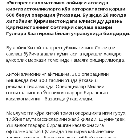
«Экспресс саломатлик» лойиҳаси асосида
қирғизистонликларга кўз катарактасига қарши
600 бепул операция ўтказади. Бу ҳақда 26 июлда
Хитойнинг Қирғизистондаги элчиси Ду Дэвэнь
Қирғизистоннинг Соғлиқни сақлаш вазири
Гулнара Баатирова билан учрашувида билдирди.
Бу лойиҳа Хитой халқ республикасининг Соғлиқни
сақлаш бўйича давлат қўмитасига қарашли халқаро
ҳамкорлик маркази томонидан амалга оиширилмоқда.
Хитой элчисининг айтишича, 300 операцияни
Бишкекда яна 300 тасини Ўшда ўтказиш
режалаштирилмоқда. Операциялар Миллий
госпиталнинг ва Ўш вилоятлараро бирлашган
касалхонасининг базасида ўтказилади.
Маълумотга кўра хитой томон операцияга икки гуруҳ
тиббиёт мутахассисларини жалб қилади. Шунингдек,
Ўш вилоятлараро бирлашган касалхонасига
офтальмология бўлимида текширув кабинетини
ташкил қилишга бепул керакли тиббий ускуналар