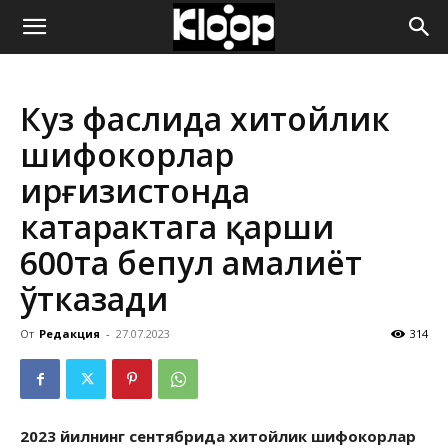
ҚИРҒИЗИСТОН
Куз фаслида хитойлик
ЯНГИЛИКЛАРИ
шифокорлар
Қирғизистонда
катарактага қарши
600та бепул амалиёт
ўтказади
От
Редакция
-
27.07.2023
314
2023 йилнинг сентябрида хитойлик шифокорлар