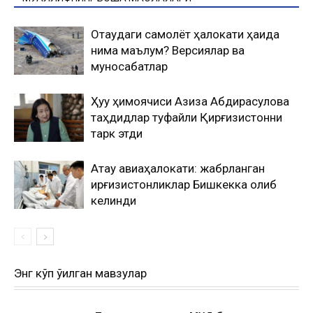
Оқтаудаги самолёт ҳалокати ҳақида
нима маълум? Версиялар ва
муносабатлар
Ҳуқуқ ҳимоячиси Азиза Абдирасулова
таҳдидлар туфайли Қирғизистонни
тарк этди
Ақтау авиаҳалокати: жабрланган
қирғизистонликлар Бишкекка олиб
келинди
Энг кўп ўқилган мавзулар