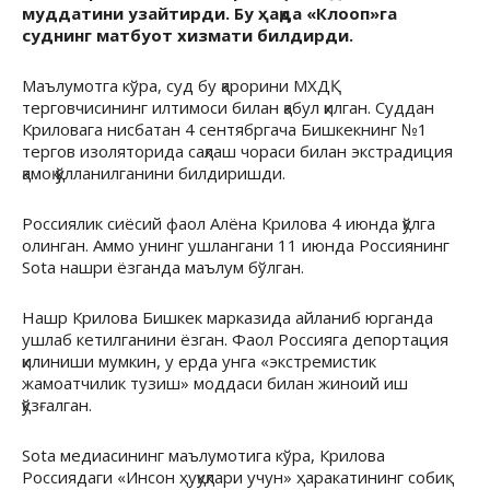
муддатини узайтирди. Бу ҳақда «Клооп»га
суднинг матбуот хизмати билдирди.
Маълумотга кўра, суд бу қарорини МХДҚ
терговчисининг илтимоси билан қабул қилган. Суддан
Криловага нисбатан 4 сентябргача Бишкекнинг №1
тергов изоляторида сақлаш чораси билан экстрадиция
қамоқ қўлланилганини билдиришди.
Россиялик сиёсий фаол Алёна Крилова 4 июнда қўлга
олинган. Аммо унинг ушлангани 11 июнда Россиянинг
Sota нашри ёзганда маълум бўлган.
Нашр Крилова Бишкек марказида айланиб юрганда
ушлаб кетилганини ёзган. Фаол Россияга депортация
қилиниши мумкин, у ерда унга «экстремистик
жамоатчилик тузиш» моддаси билан жиноий иш
қўзғалган.
Sota медиасининг маълумотига кўра, Крилова
Россиядаги «Инсон ҳуқуқлари учун» ҳаракатининг собиқ