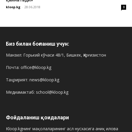
kloop.kg
-
28.06.2018
0
Биз билан боғланиш учун:
Манзил: Горький кўчаси 48/1, Бишкек, Қирғизистон
Почта: office@kloop.kg
Таҳририят: news@kloop.kg
Медиамактаб: school@kloop.kg
Фойдаланиш қоидалари
Kloop.kgнинг мақолаларининг асл нусхасига аниқ илова