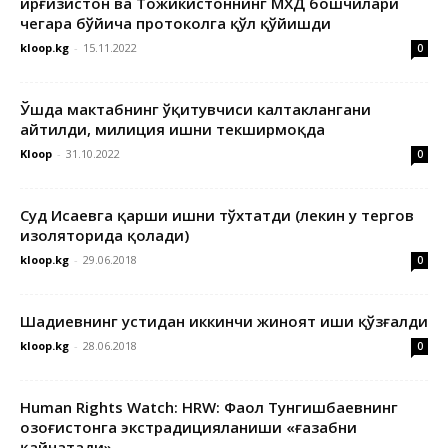
Қирғизистон ва Тожикистоннинг МХДҚ бошчилари
чегара бўйича протоколга қўл қўйишди
kloop.kg
-
15.11.2022
0
Ўшда мактабнинг ўқитувчиси калтаклангани
айтилди, милиция ишни текширмоқда
Kloop
-
31.10.2022
0
Суд Исаевга қарши ишни тўхтатди (лекин у тергов
изоляторида қолади)
kloop.kg
-
29.06.2018
0
Шадиевнинг устидан иккинчи жиноят иши қўзғалди
kloop.kg
-
28.06.2018
0
Human Rights Watch: HRW: Фаол Тунгишбаевнинг
Қозоғистонга экстрадицияланиши «ғазабни
қайнатади»