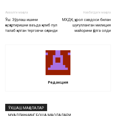
Аввалги мақола
Навбатдаги мақола
Ўш: Зўрлаш ишини
МХДҚ қурол савдоси билан
қисқартиришни ваъда қилиб пул
шуғулланган милиция
талаб қилган терговчи оқланди
майорини қўлга олди
Редакция
ЎХШАШ МАҚОЛАЛАР
МУАЛЛИФНИНГ БОШҚА МАҚОЛАЛАРИ