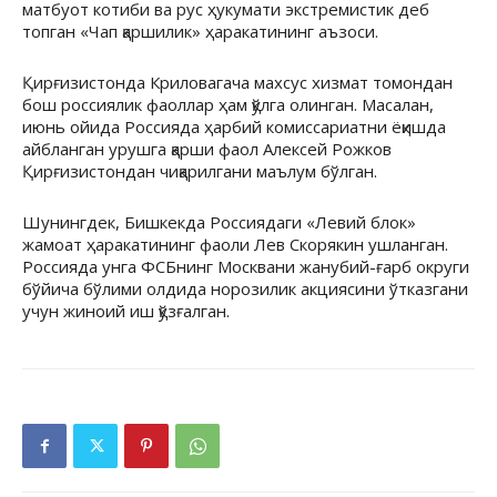
матбуот котиби ва рус ҳукумати экстремистик деб
топган «Чап қаршилик» ҳаракатининг аъзоси.
Қирғизистонда Криловагача махсус хизмат томондан
бош россиялик фаоллар ҳам қўлга олинган. Масалан,
июнь ойида Россияда ҳарбий комиссариатни ёқишда
айбланган урушга қарши фаол Алексей Рожков
Қирғизистондан чиқарилгани маълум бўлган.
Шунингдек, Бишкекда Россиядаги «Левий блок»
жамоат ҳаракатининг фаоли Лев Скорякин ушланган.
Россияда унга ФСБнинг Москвани жанубий-ғарб округи
бўйича бўлими олдида норозилик акциясини ўтказгани
учун жиноий иш қўзғалган.