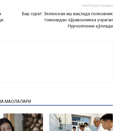
Навбатдаги мақола
в
Бир сурат: Зеленская иш вақтида полковник
ди
томонидан зўравонликка учраган
Нурчолпонни қўллади
ҚА МАҚОЛАЛАРИ