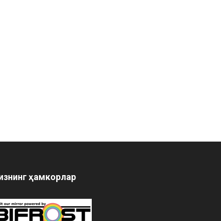
изнинг ҳамкорлар