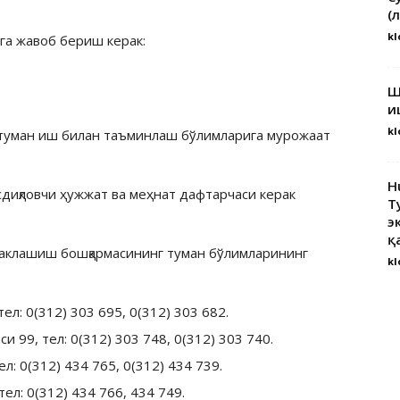
(
kl
рга жавоб бериш керак:
Ш
и
kl
 туман иш билан таъминлаш бўлимларига мурожаат
H
сдиқловчи ҳужжат ва меҳнат дафтарчаси керак
Т
э
қ
аклашиш бошқармасининг туман бўлимларининг
kl
л: 0(312) 303 695, 0(312) 303 682.
 99, тел: 0(312) 303 748, 0(312) 303 740.
л: 0(312) 434 765, 0(312) 434 739.
ел: 0(312) 434 766, 434 749.