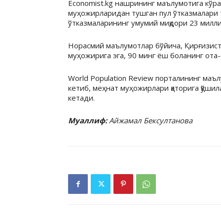
Economist.kg нашрининг маълумотига кўр
муҳожирларидан тушган пул ўтказмалари т
ўтказмаларининг умумий миқдори 23 милли
Норасмий маълумотлар бўйича, Қирғизист
муҳожирига эга, 90 минг ёш боланинг ота
World Population Review порталининг маъл
кетиб, меҳнат муҳожирлари қаторига қўшила
кетади.
Муаллиф:
Айжамал Бексултанова