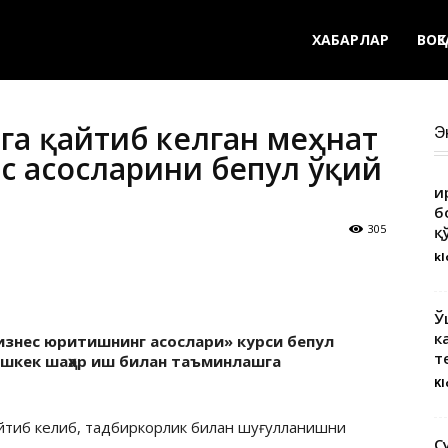
ХАБАРЛАР
ВОҚ
нга қайтиб келган меҳнат
Э
с асосларини бепул ўқий
Қ
б
305
қ
kl
Ў
к
изнес юритишнинг асослари» курси бепул
т
ишкек шаҳар иш билан таъминлашга
Kl
қайтиб келиб, тадбиркорлик билан шуғулланишни
С