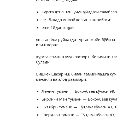
Курсга қатнашиш учун қуйидаги талабла
чет ўлкада ишлаб келган тажрибаси;
ёши 18дан юқори;
яшаган ёки рўйхатда турган жойи бўйича
қилиш керак.
Курсга ёзилиш учун паспорт, билимини та
бўлади.
Бишкек шаҳар иш билан таъминлашга кўм
манзили ва алоқа рақамлари:
Ленин тумани — Боконбаев кўчаси 99, те
Биринчи Май тумани — Боконбаев кўчаси
Октябрь тумани — Тўқтағул кўчаси 43, те
Свердлов тумани — Тўқтағул кўчаси 43, т