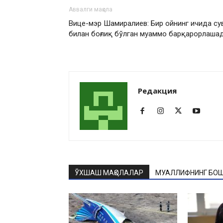
Аввалги мақола
Вице-мэр Шамиралиев: Бир ойнинг ичида су
билан боғлиқ бўлган муаммо барқарорлаша
Редакция
ЎХШАШ МАҚОЛАЛАР
МУАЛЛИФНИНГ БОШ