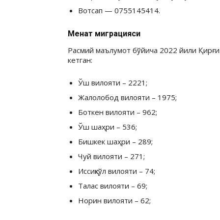
Вотсап — 0755145414.
Меҳнат миграцияси
Расмий маълумот бўйича 2022 йили Қирғиз
кетган:
Ўш вилояти – 2221;
Жалолобод вилояти – 1975;
Боткен вилояти – 962;
Ўш шаҳри – 536;
Бишкек шаҳри – 289;
Чуй вилояти – 271;
Иссиқкўл вилояти – 74;
Талас вилояти – 69;
Норин вилояти – 62;