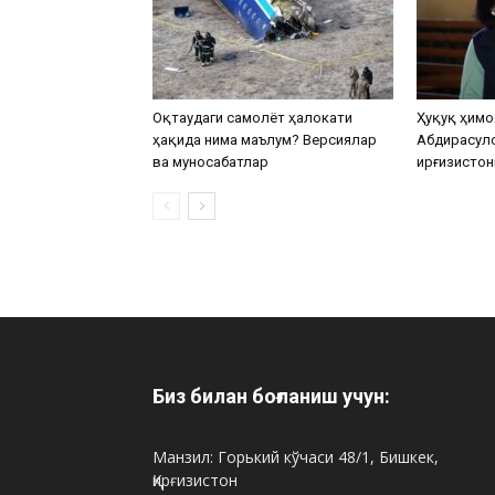
Оқтаудаги самолёт ҳалокати
Ҳуқуқ ҳимо
ҳақида нима маълум? Версиялар
Абдирасул
ва муносабатлар
Қирғизистон
Биз билан боғланиш учун:
Манзил: Горький кўчаси 48/1, Бишкек,
Қирғизистон