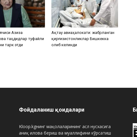
ячиси Азиза
Ақтау авиаҳалокати: жабрланган
ова таҳдидлар туфайли
қирғизистонликлар Бишкекка
ни тарк этди
олиб келинди
Фойдаланиш қоидалари
Б
Kloop.kgнинг мақолаларининг асл нусхасига
аниқ илова бериш ва муаллифини кўрсатиш