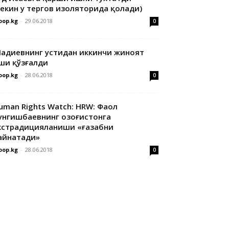
лекин у тергов изоляторида қолади)
oop.kg
-
29.06.2018
0
адиевнинг устидан иккинчи жиноят
ши қўзғалди
oop.kg
-
28.06.2018
0
uman Rights Watch: HRW: Фаол
унгишбаевнинг Қозоғистонга
кстрадицияланиши «ғазабни
айнатади»
oop.kg
-
28.06.2018
0