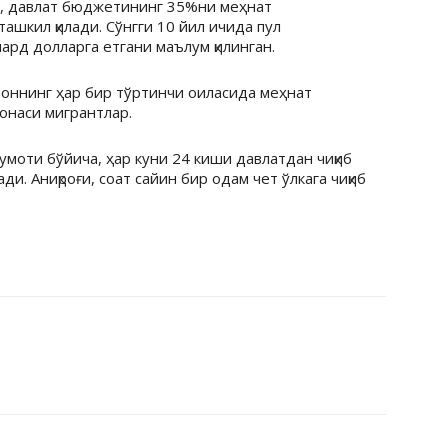
а, давлат бюджетининг 35%ни меҳнат
ашкил қилади. Сўнгги 10 йил ичида пул
ард долларга етгани маълум қилинган.
оннинг ҳар бир тўртинчи оиласида меҳнат
-онаси мигрантлар.
умоти бўйича, ҳар куни 24 киши давлатдан чиқиб
ди. Аниқроғи, соат сайин бир одам чет ўлкага чиқиб