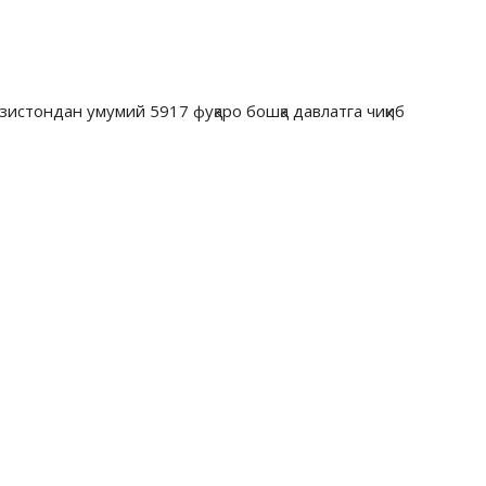
истондан умумий 5917 фуқаро бошқа давлатга чиқиб