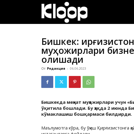
ҚИРҒИЗИСТОН
ЯНГИЛИКЛАРИ
Бишкек: Қирғизисто
муҳожирлари бизне
олишади
От
Редакция
-
06.06.2023
Бишкекда меҳнат муҳожирлари учун «Б
ўқитила бошлади. Бу ҳақда 2 июнда Б
кўмаклашиш бошқармаси билдирди.
Маълумотга кўра, бу ўқиш Қирғизистонга 
истаганларга фойдали.