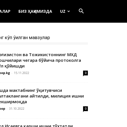
ЕАЛАР
БИЗ ҲАҚИМИЗДА
UZ
нг кўп ўқилган мавзулар
ирғизистон ва Тожикистоннинг МХДҚ
ошчилари чегара бўйича протоколга
ўл қўйишди
oop.kg
-
15.11.2022
0
шда мактабнинг ўқитувчиси
алтаклангани айтилди, милиция ишни
екширмоқда
oop
-
31.10.2022
0
уд Исаевга қарши ишни тўхтатди