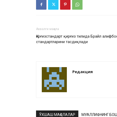
Аввалги мақола
Қирғизстандарт қирғиз тилида Брайл алифбо
стандартларини тасдиқлади
Редакция
ЎХШАШ МАҚОЛАЛАР
МУАЛЛИФНИНГ БОШ