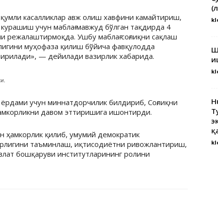
(
юқумли касалликлар авж олиш хавфини камайтириш,
kl
 курашиш учун маблағ мавжуд бўлган тақдирда 4
и режалаштирмоқда. Ушбу маблағ соғлиқни сақлаш
лигини муҳофаза қилиш бўйича фавқулодда
Ш
ирилади», — дейилади вазирлик хабарида.
и
kl
и.
H
 ёрдами учун миннатдорчилик билдириб, Соғлиқни
Т
ҳамкорликни давом эттиришига ишонтирди.
э
қ
ан ҳамкорлик қилиб, умумий демократик
kl
ворлигини таъминлаш, иқтисодиётни ривожлантириш,
авлат бошқаруви институтларининг ролини