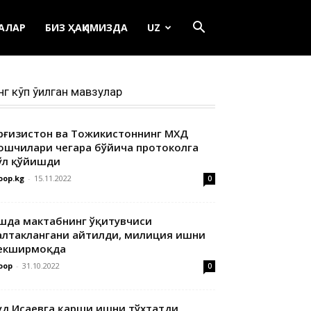
ЕАЛАР
БИЗ ҲАҚИМИЗДА
UZ
нг кўп ўқилган мавзулар
ирғизистон ва Тожикистоннинг МХДҚ
ошчилари чегара бўйича протоколга
ўл қўйишди
oop.kg
-
15.11.2022
0
шда мактабнинг ўқитувчиси
алтаклангани айтилди, милиция ишни
екширмоқда
oop
-
31.10.2022
0
уд Исаевга қарши ишни тўхтатди