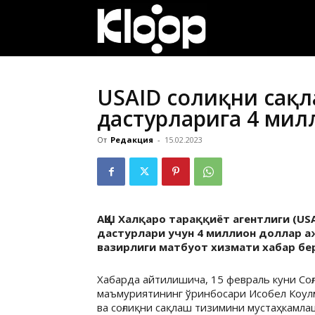
ҚИРҒИЗИСТОН
ЯНГИЛИКЛАРИ
USAID соғлиқни сақ
дастурларига 4 мил
От
Редакция
-
15.02.2023
АҚШ Халқаро тараққиёт агентлиги (US
дастурлари учун 4 миллион доллар а
вазирлиги матбуот хизмати хабар бе
Хабарда айтилишича, 15 февраль куни Со
маъмуриятининг ўринбосари Исобел Коул
ва соғлиқни сақлаш тизимини мустаҳкамла