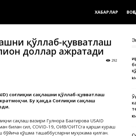
ХАБАРЛАР
ВОҚ
лашни қўллаб-қувватлаш
Э
лион доллар ажратади
Қ
292
б
қ
kl
AID) соғлиқни сақлашни қўллаб-қувватлаш
Ў
жратмоқчи. Бу ҳақда Соғлиқни сақлаш
к
рди.
т
Kl
ғлиқни сақлаш вазири Гулнора Баатирова
USAID
ман билан сил,
COVID-19
, ОИВ/ОИТСга қарши кураш
ш бўйича қўшма ташаббусларни муҳокама қилган.
С