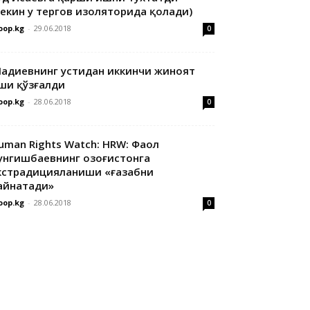
лекин у тергов изоляторида қолади)
oop.kg
-
29.06.2018
0
адиевнинг устидан иккинчи жиноят
ши қўзғалди
oop.kg
-
28.06.2018
0
uman Rights Watch: HRW: Фаол
унгишбаевнинг Қозоғистонга
кстрадицияланиши «ғазабни
айнатади»
oop.kg
-
28.06.2018
0