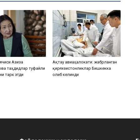
ячиси Азиза
Ақтау авиаҳалокати: жабрланган
ова таҳдидлар туфайли
қирғизистонликлар Бишкекка
ни тарк этди
олиб келинди