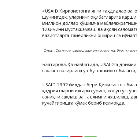
«
USAID
Қирғизистонга янги таҳдидлар ва 
шунингдек, уларнинг оқибатларига қарши
миллион доллар қўшимча маблағ ажратишн
тизимини мустаҳкамлаш ва аҳоли саломат
вазиятларга тайёрликни оширишга йўналт
Сурат: Соғлиқни сақлаш вазирлигининг матбуот хизмат
Баатйрова, ўз навбатида,
USAID
га доимий
сақлаш вазирлиги ушбу ташкилот билан 
USAID
1992 йилдан бери Қирғизистон бил
қадриятларни илгари суриш, қонун усту
соғлиқни сақлаш ва таълимни яхшилаш, д
кучайтиришга кўмак бериб келмоқда.