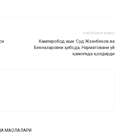
Навбатдаги мақола
си
Кампиробод иши: Суд Жээнбеков ва
Бекназаровни ҳибсда, Нарматовани уй
қамоғида қолдирди
ҚА МАҚОЛАЛАРИ