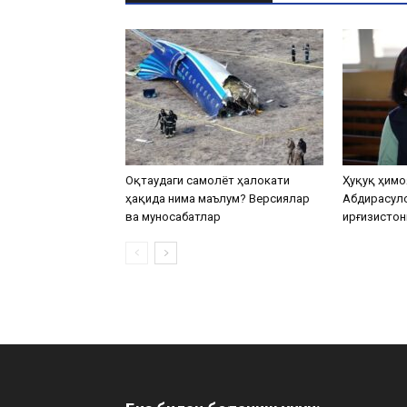
Оқтаудаги самолёт ҳалокати
Ҳуқуқ ҳимо
ҳақида нима маълум? Версиялар
Абдирасул
ва муносабатлар
Қирғизистон