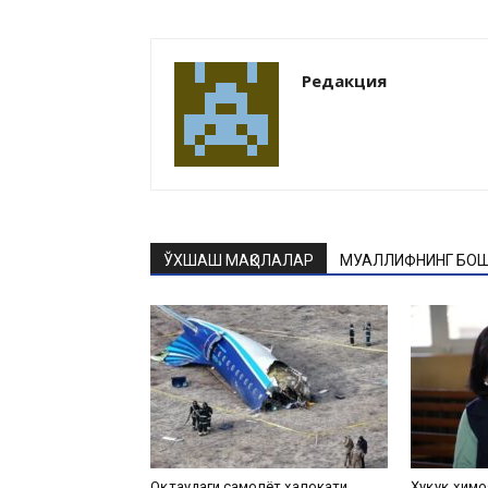
Редакция
ЎХШАШ МАҚОЛАЛАР
МУАЛЛИФНИНГ БОШ
Оқтаудаги самолёт ҳалокати
Ҳуқуқ ҳимо