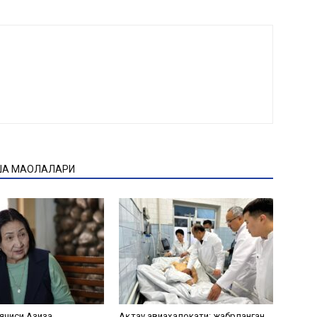
ҚА МАҚОЛАЛАРИ
ячиси Азиза
Ақтау авиаҳалокати: жабрланган