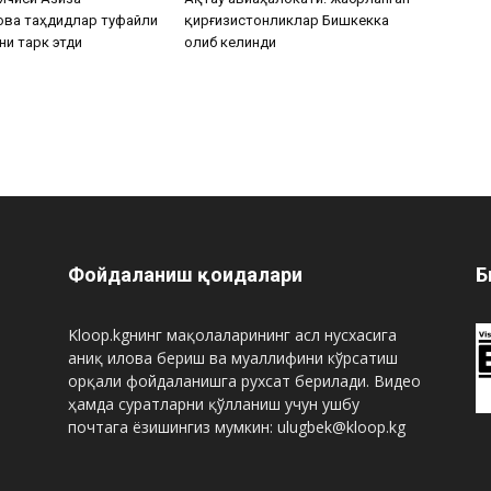
ова таҳдидлар туфайли
қирғизистонликлар Бишкекка
ни тарк этди
олиб келинди
Фойдаланиш қоидалари
Б
Kloop.kgнинг мақолаларининг асл нусхасига
аниқ илова бериш ва муаллифини кўрсатиш
орқали фойдаланишга рухсат берилади. Видео
ҳамда суратларни қўлланиш учун ушбу
почтага ёзишингиз мумкин: ulugbek@kloop.kg