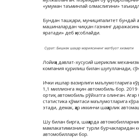
«умуман таъминлай олмаслигини» таъкид
Бундан ташқари, муниципалитет бундай а
машиналардан чиққан газнинг даражасини
яратади» деб ҳисоблайди.
Сурат: Бишкек шаҳар мэриясининг матбуот хизмати
Лойиҳа давлат-хусусий шериклик механизм
компания қурилиш билан шуғулланади, сў
Ички ишлар вазирлиги маълумотларига кўра
1,1 миллионга яқин автомобиль бор. 2019
ортиқ автомобиль рўйхатга олинган. Агар 
статистика қўмитаси маълумотларига кўра
этади, демак, ҳар иккинчи шаҳарлик автома
Шу билан бирга, шаҳарда автомобилларнин
мамлакатимизнинг турли бурчакларидан к
автомобиллари бор.