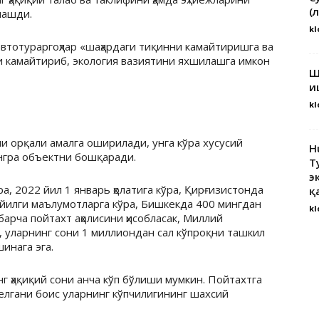
(
лашди.
kl
втотураргоҳлар «шаҳардаги тиқинни камайтиришга ва
 камайтириб, экология вазиятини яхшилашга имкон
Ш
и
kl
и орқали амалга оширилади, унга кўра хусусий
H
нгра объектни бошқаради.
Т
э
, 2022 йил 1 январь ҳолатига кўра, Қирғизистонда
қ
 йилги маълумотларга кўра, Бишкекда 400 мингдан
kl
барча пойтахт аҳолисини ҳисобласак, Миллий
, уларнинг сони 1 миллиондан сал кўпроқни ташкил
шинага эга.
г ҳақиқий сони анча кўп бўлиши мумкин. Пойтахтга
елгани боис уларнинг кўпчилигининг шахсий