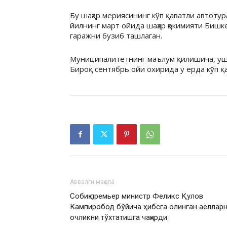
Бу шаҳар мериясининг кўп қаватли автоту
йилнинг март ойида шаҳар ҳокимияти Бишк
гаражни бузиб ташлаган.
Муниципалитетнинг маълум қилишича, уш
Бироқ сентябрь ойи охирида у ерда кўп қ
Аввалги мақола
Собиқ премьер министр Феликс Қулов
Кампиробод бўйича ҳибсга олинган аёллар
очликни тўхтатишга чақирди