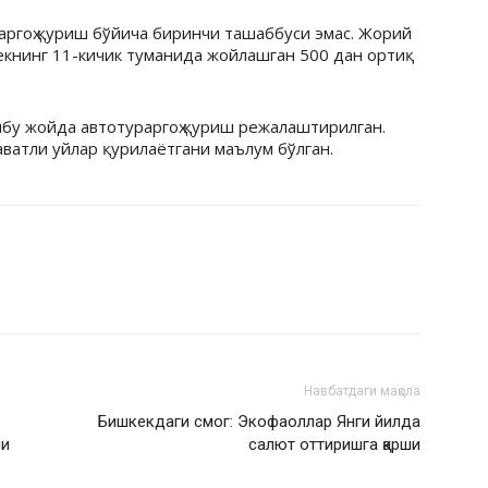
раргоҳ қуриш бўйича биринчи ташаббуси эмас. Жорий
екнинг 11-кичик туманида жойлашган 500 дан ортиқ
бу жойда автотураргоҳ қуриш режалаштирилган.
аватли уйлар қурилаётгани маълум бўлган.
Навбатдаги мақола
Бишкекдаги смог: Экофаоллар Янги йилда
ни
салют оттиришга қарши