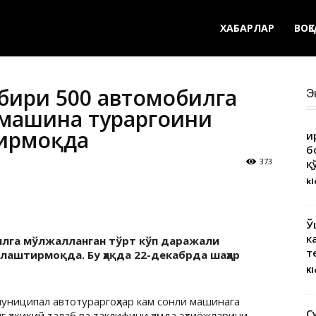
ХАБАРЛАР
ВОҚ
 бири 500 автомобилга
Э
машина тураргоҳини
ирмоқда
Қ
б
373
қ
kl
Ў
к
билга мўлжалланган тўрт кўп даражали
т
лаштирмоқда. Бу ҳақда 22-декабрда шаҳар
Kl
униципал автотураргоҳлар кам сонли машинага
С
 ҳақиқий талаб ва таклифини ҳамда эҳтиёжларини