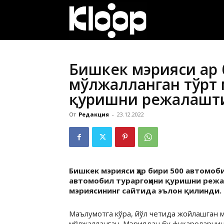
ҚИРҒИЗИСТОН
ЯНГИЛИКЛАРИ
Бишкек мэрияси ҳар
мўлжалланган тўрт 
қуришни режалашт
От
Редакция
-
23.12.2022
Бишкек мэрияси ҳар бири 500 автомо
автомобил тураргоҳини қуришни режа
мэриясининг сайтида эълон қилинди.
Маълумотга кўра, йўл четида жойлашган м
мўлжалланган. Мэриядан бу фуқароларнинг