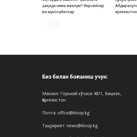
ҳақида нима маълум? Версиялар
Абдирасул
ва муносабатлар
Қирғизистон
Биз билан боғланиш учун:
Манзил: Горький кўчаси 48/1, Бишкек,
Қирғизистон
Почта: office@kloop.kg
Таҳририят: news@kloop.kg