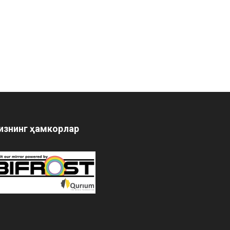
изнинг ҳамкорлар