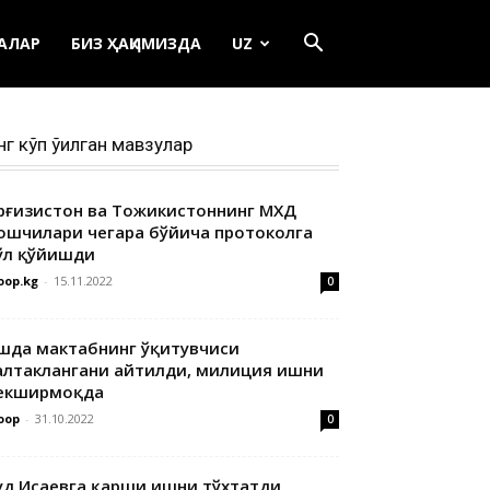
ЕАЛАР
БИЗ ҲАҚИМИЗДА
UZ
нг кўп ўқилган мавзулар
ирғизистон ва Тожикистоннинг МХДҚ
ошчилари чегара бўйича протоколга
ўл қўйишди
oop.kg
-
15.11.2022
0
шда мактабнинг ўқитувчиси
алтаклангани айтилди, милиция ишни
екширмоқда
oop
-
31.10.2022
0
уд Исаевга қарши ишни тўхтатди