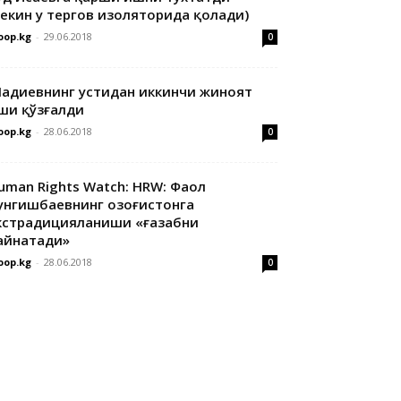
лекин у тергов изоляторида қолади)
oop.kg
-
29.06.2018
0
адиевнинг устидан иккинчи жиноят
ши қўзғалди
oop.kg
-
28.06.2018
0
uman Rights Watch: HRW: Фаол
унгишбаевнинг Қозоғистонга
кстрадицияланиши «ғазабни
айнатади»
oop.kg
-
28.06.2018
0