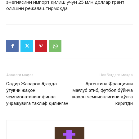
энегиясини импорт қилиш учун 25 млн доллар грант
олишни режалаштирмоқда.
Аввалги мақола
Навбатдаги мақола
Садир Жапаров Қатарда
Аргентина Францияни
ўтувчи жаҳон
мағлуб этиб, футбол бўйича
чемпионатининг финал
жаҳон чемпионлигини қўлга
учрашувига таклиф қилинган
киритди