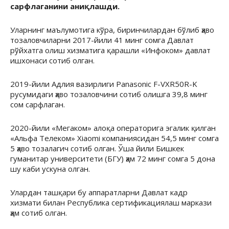
сарфлаганини аниқлашди.
Уларнинг маълумотига кўра, биринчилардан бўлиб ҳаво
тозаловчиларни 2017-йили 41 минг сомга Давлат
рўйхатга олиш хизматига қарашли «Инфоком» давлат
ишхонаси сотиб олган.
2019-йили Адлия вазирлиги Panasonic F-VXR50R-K
русумидаги ҳаво тозаловчини сотиб олишга 39,8 минг
сом сарфлаган.
2020-йили «Мегаком» алоқа операторига эгалик қилган
«Альфа Телеком» Xiaomi компаниясидан 54,5 минг сомга
5 ҳаво тозалагич сотиб олган. Ўша йили Бишкек
гуманитар университети (БГУ) ҳам 72 минг сомга 5 дона
шу каби ускуна олган.
Улардан ташқари бу аппаратларни Давлат кадр
хизмати билан Республика сертификациялаш маркази
ҳам сотиб олган.