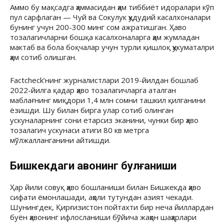
Аммо бу мақсадга ҳаммасидан ҳам тиббиёт идоралари кўп
пул сарфлаган — Чуй ва Сокулук ҳудудий касалхоналари
бунинг учун 200-300 минг сом ажратишган. Ҳаво
тозалагичларни бошқа касалхоналарга ҳам жумладан
мактаб ва бола боқчалар учун турли қишлоқ ҳукуматалри
ҳам сотиб олишган.
Factcheck’нинг журналистлари 2019-йилдан бошлаб
2022-йилга қадар ҳаво тозалагичларга аталган
маблағнинг миқдори 1,4 млн сомни ташкил қилганини
ёзишди. Шу билан бирга улар сотиб олинган
ускуналарнинг сони етарсиз эканини, чунки бир ҳаво
тозалагич ускунаси атиги 80 кв метрга
мўлжалланганини айтишди.
Бишкекдаги ҳавонинг булғаниши
Ҳар йили совуқ ҳаво бошланиши билан Бишкекда ҳаво
сифати ёмонлашади, аҳоли тутундан азият чекади.
Шунингдек, Қирғизистон пойтахти бир неча йиллардан
буён ҳавонинг ифлосланиши бўйича жаҳон шаҳарлари