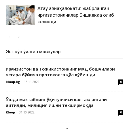
Ақтау авиаҳалокати: жабрланган
қирғизистонликлар Бишкекка олиб
келинди
Энг кўп ўқилган мавзулар
Қирғизистон ва Тожикистоннинг МХДҚ бошчилари
чегара бўйича протоколга қўл қўйишди
kloop.kg
-
15.11.2022
0
Ўшда мактабнинг ўқитувчиси калтаклангани
айтилди, милиция ишни текширмоқда
Kloop
-
31.10.2022
0