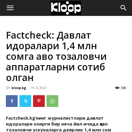
ҚИРҒИЗИСТОН
Factcheck: Давлат
ЯНГИЛИКЛАРИ
идоралари 1,4 млн
сомга ҳаво тозаловчи
аппаратларни сотиб
олган
От
kloop.kg
-
19.12.2022
368
Factcheck.kg’нинг журналистлари давлат
идоралари охирги бир неча йил ичида ҳаво
тозаловчи ускуналарга деярлик 1,4 млн сом