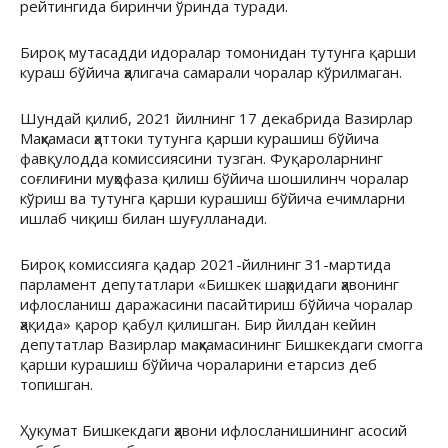
рейтингида биринчи ўринда туради.
Бироқ мутасадди идоралар томонидан тутунга қарши
кураш бўйича ҳалигача самарали чоралар кўрилмаган.
Шундай қилиб, 2021 йилнинг 17 декабрида Вазирлар
Маҳкамаси ҳаттоки тутунга қарши курашиш бўйича
фавқулодда комиссиясини тузган. Фуқароларнинг
соғлиғини муҳофаза қилиш бўйича шошилинч чоралар
кўриш ва тутунга қарши курашиш бўйича ечимларни
ишлаб чиқиш билан шуғулланади.
Бироқ комиссияга қадар 2021-йилнинг 31-мартида
парламент депутатлари «Бишкек шаҳридаги ҳавонинг
ифлосланиш даражасини пасайтириш бўйича чоралар
ҳақида» қарор қабул қилишган. Бир йилдан кейин
депутатлар Вазирлар маҳкамасининг Бишкекдаги смогга
қарши курашиш бўйича чораларини етарсиз деб
топишган.
Ҳукумат Бишкекдаги ҳавони ифлосланишининг асосий