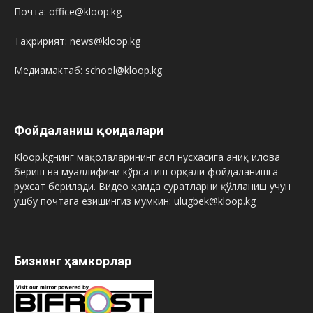
Почта: office@kloop.kg
Таҳририят: news@kloop.kg
Медиамактаб: school@kloop.kg
Фойдаланиш қоидалари
Kloop.kgнинг мақолаларининг асл нусхасига аниқ илова
бериш ва муаллифини кўрсатиш орқали фойдаланишга
рухсат берилади. Видео ҳамда суратларни қўлланиш учун
ушбу почтага ёзишингиз мумкин: ulugbek@kloop.kg
Бизнинг ҳамкорлар