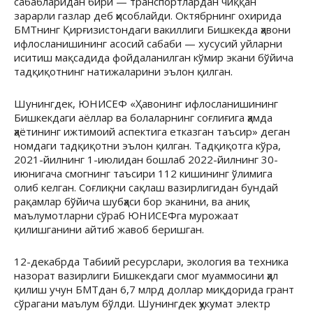
сабабларидан бири — транспортлардан чиққан
зарарли газлар деб ҳисоблайди. Октябрнинг охирида
БМТнинг Қирғизистондаги вакиллиги Бишкекда ҳавони
ифлосланишининг асосий сабаби — хусусий уйларни
иситиш мақсадида фойдаланилган кўмир экани бўйича
тадқиқотнинг натижаларини эълон қилган.
Шунингдек, ЮНИСЕФ «Ҳавонинг ифлосланишининг
Бишкекдаги аёллар ва болаларнинг соғлиғига ҳамда
ҳаётининг ижтимоий аспектига етказган таъсир» деган
номдаги тадқиқотни эълон қилган. Тадқиқотга кўра,
2021-йилнинг 1-июлидан бошлаб 2022-йилнинг 30-
июнигача смогнинг таъсири 112 кишининг ўлимига
олиб келган. Соғлиқни сақлаш вазирлигидан бундай
рақамлар бўйича шубҳаси бор эканини, ва аниқ
маълумотларни сўраб ЮНИСЕФга мурожаат
қилишганини айтиб жавоб беришган.
12-декабрда Табиий ресурслари, экология ва техника
назорат вазирлиги Бишкекдаги смог муаммосини ҳал
қилиш учун БМТдан 6,7 млрд доллар миқдорида грант
сўрагани маълум бўлди. Шунингдек ҳукумат электр