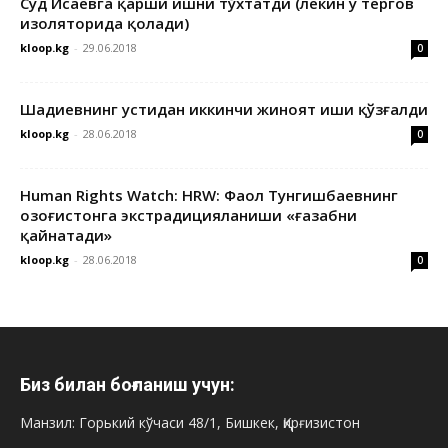
Суд Исаевга қарши ишни тўхтатди (лекин у тергов
изоляторида қолади)
kloop.kg
-
29.06.2018
0
Шадиевнинг устидан иккинчи жиноят иши қўзғалди
kloop.kg
-
28.06.2018
0
Human Rights Watch: HRW: Фаол Тунгишбаевнинг
Қозоғистонга экстрадицияланиши «ғазабни
қайнатади»
kloop.kg
-
28.06.2018
0
Биз билан боғланиш учун:
Манзил: Горький кўчаси 48/1, Бишкек, Қирғизистон