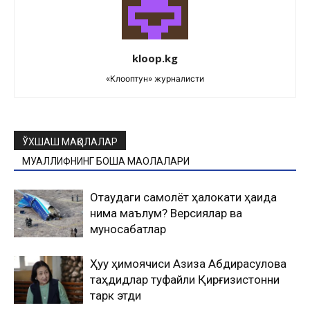
kloop.kg
«Клооптун» журналисти
ЎХШАШ МАҚОЛАЛАР
МУАЛЛИФНИНГ БОШҚА МАҚОЛАЛАРИ
Оқтаудаги самолёт ҳалокати ҳақида
нима маълум? Версиялар ва
муносабатлар
Ҳуқуқ ҳимоячиси Азиза Абдирасулова
таҳдидлар туфайли Қирғизистонни
тарк этди