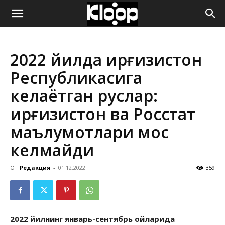
ҚИРҒИЗИСТОН
2022 йилда Қирғизистон
ЯНГИЛИКЛАРИ
Республикасига
келаётган руслар:
Қирғизистон ва Росстат
маълумотлари мос
келмайди
От
Редакция
-
01.12.2022
359
2022 йилнинг январь-сентябрь ойларида