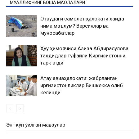
МУАЛЛИФНИНГ БОШҚА МАҚОЛАЛАРИ
Оқтаудаги самолёт ҳалокати ҳақида
нима маълум? Версиялар ва
муносабатлар
Ҳуқуқ ҳимоячиси Азиза Абдирасулова
таҳдидлар туфайли Қирғизистонни
тарк этди
Ақтау авиаҳалокати: жабрланган
қирғизистонликлар Бишкекка олиб
келинди
Энг кўп ўқилган мавзулар