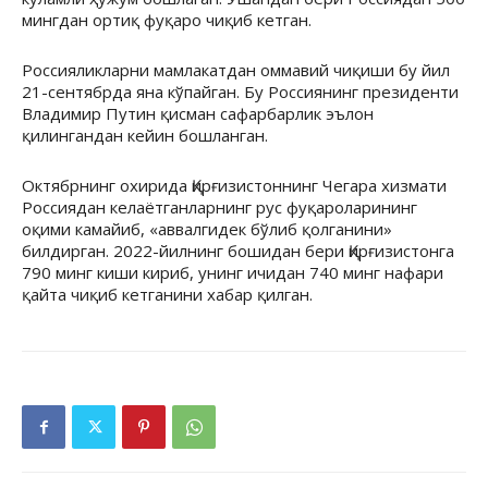
мингдан ортиқ фуқаро чиқиб кетган.
Россияликларни мамлакатдан оммавий чиқиши бу йил
21-сентябрда яна кўпайган. Бу Россиянинг президенти
Владимир Путин қисман сафарбарлик эълон
қилингандан кейин бошланган.
Октябрнинг охирида Қирғизистоннинг Чегара хизмати
Россиядан келаётганларнинг рус фуқароларининг
оқими камайиб, «аввалгидек бўлиб қолганини»
билдирган. 2022-йилнинг бошидан бери Қирғизистонга
790 минг киши кириб, унинг ичидан 740 минг нафари
қайта чиқиб кетганини хабар қилган.