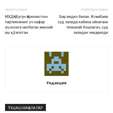
Аввалги мақола
Навбатдаги мақола
МХДҚ «Бутун Қирғизистон»
Бир видео билан: Атамбаев
партиясининг уч нафар
суд залида кабина ойнагани
аъзосига нисбатан жиноий
тепкилай бошлагач, суд
иш қўзғатган
залидан чиқарилди
Редакция
ЎХШАШ МАҚОЛАЛАР