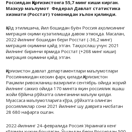
Россиядан Қирғизистонга 55,7 минг киши кирган.
Мазкур маълумот Федерал Давлат статистика
хизмати (Росстат) томонидан эълон қилинди.
Қайд этилишича, йил бошидан буён Россия аҳолисининг
миграция оқими кузатилишда давом этмоқда. Масалан,
2022 йилнинг бошидан бери Росстат (-36,2 минг)
миграция оқимини қайд этган. Таққослаш учун: 2021
йилнинг биринчи ярмида Росстат (+268 минг киши)
миграция оқимини қайд этган.
Қирғизистон давлат департаментлари маълумотлари
Россияникидан кескин фарқ қилади.Қирғизистон
Рақамли ривожланиш вазирлиги сентябрь ойида жорий
йилнинг саккиз ойида 170 мингга яқин россиялик яшаш
жойи бўйича рўйхатга олинганини маълум қилди.
Муассаса маълумотларига кўра, рўйхатга олинган
россияликлар сони 2021 йилнинг шу даврига нисбатан
28 680 нафарга ошган.
2022-йилнинг 24-февралида Россия Украинага кенг
кўламли ҳужум бошлаган. Ўшандан бери Россиядан 500