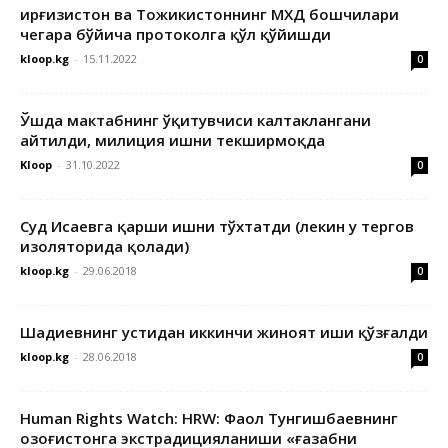
Қирғизистон ва Тожикистоннинг МХДҚ бошчилари
чегара бўйича протоколга қўл қўйишди
kloop.kg
-
15.11.2022
0
Ўшда мактабнинг ўқитувчиси калтаклангани
айтилди, милиция ишни текширмоқда
Kloop
-
31.10.2022
0
Суд Исаевга қарши ишни тўхтатди (лекин у тергов
изоляторида қолади)
kloop.kg
-
29.06.2018
0
Шадиевнинг устидан иккинчи жиноят иши қўзғалди
kloop.kg
-
28.06.2018
0
Human Rights Watch: HRW: Фаол Тунгишбаевнинг
Қозоғистонга экстрадицияланиши «ғазабни