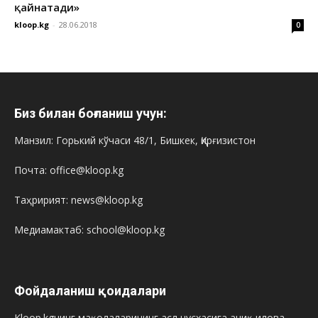
қайнатади»
kloop.kg
-
28.06.2018
0
Биз билан боғланиш учун:
Манзил: Горький кўчаси 48/1, Бишкек, Қирғизистон
Почта: office@kloop.kg
Таҳририят: news@kloop.kg
Медиамактаб: school@kloop.kg
Фойдаланиш қоидалари
Kloop.kgнинг мақолаларининг асл нусхасига аниқ илова