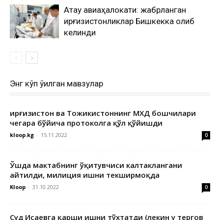
Ақтау авиаҳалокати: жабрланган
қирғизистонликлар Бишкекка олиб
келинди
Энг кўп ўқилган мавзулар
Қирғизистон ва Тожикистоннинг МХДҚ бошчилари
чегара бўйича протоколга қўл қўйишди
kloop.kg
-
15.11.2022
0
Ўшда мактабнинг ўқитувчиси калтаклангани
айтилди, милиция ишни текширмоқда
Kloop
-
31.10.2022
0
Суд Исаевга қарши ишни тўхтатди (лекин у тергов