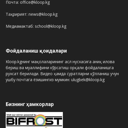
Почта: office@kloop.kg
Таҳририят: news@kloop.kg
Медиамактаб: school@kloop.kg
Фойдаланиш қоидалари
Kloop.kgнинг мақолаларининг асл нусхасига аниқ илова
бериш ва муаллифини кўрсатиш орқали фойдаланишга
рухсат берилади. Видео ҳамда суратларни қўлланиш учун
ушбу почтага ёзишингиз мумкин: ulugbek@kloop.kg
Бизнинг ҳамкорлар