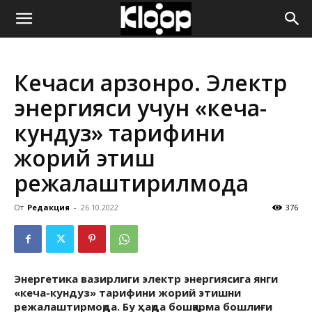
ҚИРҒИЗИСТОН
Кечаси арзонроқ. Электр
ЯНГИЛИКЛАРИ
энергияси учун «кеча-
кундуз» тарифини
жорий этиш
режалаштирилмоқда
От
Редакция
-
26.10.2022
376
Энергетика вазирлиги электр энергиясига янги
«кеча-кундуз» тарифини жорий этишни
режалаштирмоқда. Бу ҳақда бошқарма бошлиғи