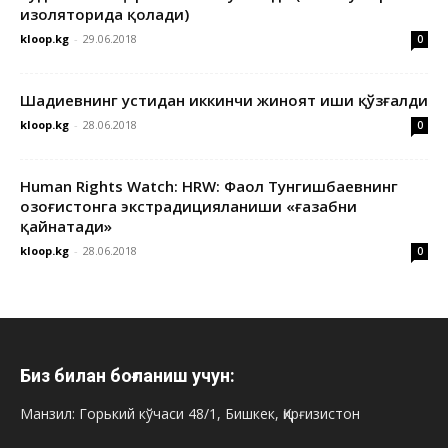
изоляторида қолади)
kloop.kg
-
29.06.2018
0
Шадиевнинг устидан иккинчи жиноят иши қўзғалди
kloop.kg
-
28.06.2018
0
Human Rights Watch: HRW: Фаол Тунгишбаевнинг
Қозоғистонга экстрадицияланиши «ғазабни
қайнатади»
kloop.kg
-
28.06.2018
0
Биз билан боғланиш учун:
Манзил: Горький кўчаси 48/1, Бишкек, Қирғизистон