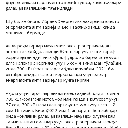
қонун лойиҳаси парламентга келиб тушса, халқ вакиллари
қўллаб-қувватлашини таъкидлади.
Шу билан бирга, Ибраев Энергетика вазирлиги электр
энергиясига янги тарифни қачон таклиф этиши ҳақида
маълумот бермади.
Аввалроқ вазирлар маҳкамаси электр энергиясидан
чекловсиз фойдаланмоқчи бўлганлар учун янги тариф
жорий қилган эди. Унга кўра, фуқаролар барча истеъмол
қилган электр энергияси учун 5 сом 4 тийиндан тўлайди,
унда 700 кВт/соат чегараси қўлланилмайди. 2021-йил
октябрь ойидан саноат корхоналари учун электр
энергиясига янги тарифлар кучга кирган.
Аҳоли учун тарифлар аввалгидек сақланиб қолди - ойига
700 кВт/соатгача истеъмол қилинганда 1 кВт/соат учун
77 сом, 700 кВт/соатдан ортиқ истеъмол учун эса —2
сом 16 тийин. Бироқ 2022-йил 1-январдан бошлаб ҳар
ойда «оилавий қўллаб-қувватлаш» нафақаси олувчи кам
таъминланган оилалар учун электр энергияси тарифи
бир кВт/соат учун 50 тийинга арзонлаштирилган. Ушбу