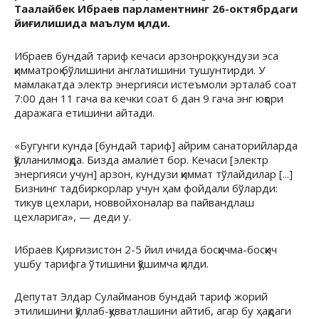
Таалайбек Ибраев парламентнинг 26-октябрдаги
йиғилишида маълум қилди.
Ибраев бундай тариф кечаси арзонроқ, кундузи эса
қимматроқ бўлишини англатишини тушунтирди. У
мамлакатда электр энергияси истеъмоли эрталаб соат
7:00 дан 11 гача ва кечки соат 6 дан 9 гача энг юқори
даражага етишини айтади.
«Бугунги кунда [бундай тариф] айрим санаторийларда
қўлланилмоқда. Бизда амалиёт бор. Кечаси [электр
энергияси учун] арзон, кундузи қиммат тўлайдилар [...]
Бизнинг тадбиркорлар учун ҳам фойдали бўларди:
тикув цехлари, новвойхоналар ва пайвандлаш
цехларига», — деди у.
Ибраев Қирғизистон 2-5 йил ичида босқичма-босқич
ушбу тарифга ўтишини қўшимча қилди.
Депутат Элдар Сулайманов бундай тариф жорий
этилишини қўллаб-қувватлашини айтиб, агар бу ҳақдаги