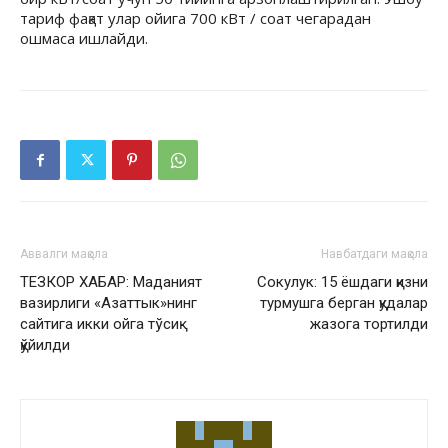
тариф фақат улар ойига 700 кВт / соат чегарадан
ошмаса ишлайди.
Аввалги мақола
Навбатдаги мақола
ТЕЗКОР ХАБАР: Маданият
Сокулук: 15 ёшдаги қизни
вазирлиги «Азаттык»нинг
турмушга берган қудалар
сайтига икки ойга тўсиқ
жазога тортилди
қўйилди