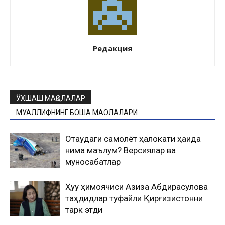
Редакция
ЎХШАШ МАҚОЛАЛАР
МУАЛЛИФНИНГ БОШҚА МАҚОЛАЛАРИ
Оқтаудаги самолёт ҳалокати ҳақида
нима маълум? Версиялар ва
муносабатлар
Ҳуқуқ ҳимоячиси Азиза Абдирасулова
таҳдидлар туфайли Қирғизистонни
тарк этди