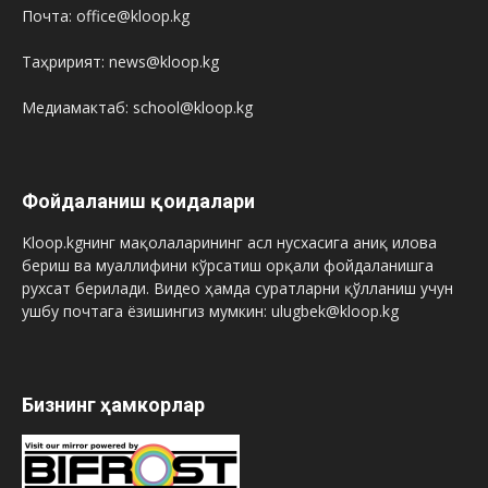
Почта: office@kloop.kg
Таҳририят: news@kloop.kg
Медиамактаб: school@kloop.kg
Фойдаланиш қоидалари
Kloop.kgнинг мақолаларининг асл нусхасига аниқ илова
бериш ва муаллифини кўрсатиш орқали фойдаланишга
рухсат берилади. Видео ҳамда суратларни қўлланиш учун
ушбу почтага ёзишингиз мумкин: ulugbek@kloop.kg
Бизнинг ҳамкорлар