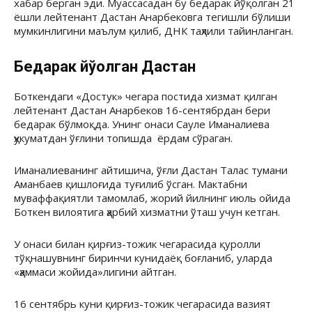
хабар берган эди. Муассасадан бу бедарак йўқолган 21
ёшли лейтенант Дастан Анарбековга тегишли бўлиши
мумкинлигини маълум қилиб, ДНК таҳлили тайинланган.
Бедарак йўқолган Дастан
Боткендаги «Достук» чегара постида хизмат қилган
лейтенант Дастан Анарбеков 16-сентябрдан бери
бедарак бўлмоқда. Унинг онаси Сауле Иманалиева
ҳукуматдан ўғлини топишда ёрдам сўраган.
Иманалиеванинг айтишича, ўғли Дастан Талас тумани
Аманбаев қишлоғида туғилиб ўсган. Мактабни
муваффақиятли тамомлаб, жорий йилнинг июль ойида
Боткен вилоятига ҳарбий хизматни ўташ учун кетган.
У онаси билан қирғиз-тожик чегарасида қуролли
тўқнашувнинг биринчи кунидаёқ боғланиб, уларда
«ҳаммаси жойида»лигини айтган.
16 сентябрь куни қирғиз-тожик чегарасида вазият