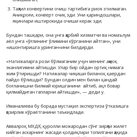
Таҳлил конвертини очиш тартибига риоя этилмаган.
Аниқроғи, конверт очиқ эди. Уни қариндошлари,
яқинлари иштирокида очиши керак эди;
Бундан ташқари, она унга ҳарбий хизматчи ва номаълум
аёл унга «ўғлининг ўлимини кўрганини айтган», уни
«ишонтиришга уринган»ини билдирди.
«Натижаларга рози бўлмаганим учун менинг аҳмоқ
эканлигимни айтишди. Улар бир ойдан ортиқ нимага
жим ўтиришди? Натижалар чиқиши биланоқ қаердан
пайдо бўлишди? Бундан олдин мен билан қандай
боғланишни билмай юришганини айтиб, ақл бовар
қилмайдиган гапларни айтишди», — деди у.
Иманалиева бу борада мустақил экспертиза ўтказишга
ҳозирлик кўраётганини таъкидлади.
Аввалроқ МХДҚ қуролли можародан сўнг зирҳли жилет
кийган аскарнинг жасади қолдиқлари топилгани ҳақида