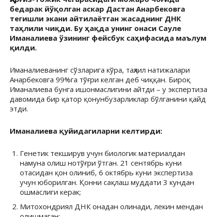
бедарак йўқолган аскар Дастан Анарбековга
тегишли экани айтилаётган жасаднинг ДНК
таҳлили чиқди. Бу ҳақда унинг онаси Сауле
Иманалиева ўзининг фейсбук саҳифасида маълум
қилди.
Иманалиеванинг сўзларига кўра, таҳлил натижалари
Анарбековга 99%га тўғри келган деб чиққан. Бироқ
Иманалиева бунга ишонмаслигини айтди – у экспертиза
давомида бир қатор қонунбузарликлар бўлганини қайд
этди.
Иманалиева қуйидагиларни келтирди:
Генетик текширув учун биологик материалдан
намуна олиш нотўғри ўтган. 21 сентябрь куни
отасидан қон олиниб, 6 октябрь куни экспертиза
учун юборилган. Қонни сақлаш муддати 3 кундан
ошмаслиги керак;
Митохондриял ДНК онадан олинади, лекин мендан
олишмаган;