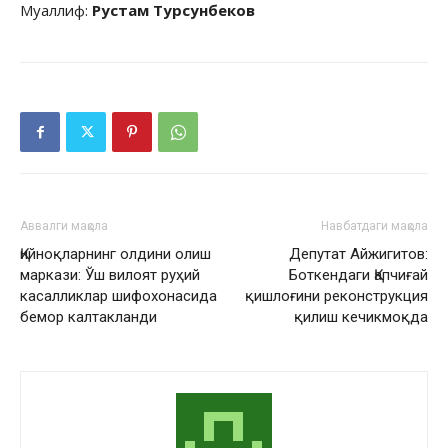
Муаллиф:
Рустам Турсунбеков
Аввалги мақола
Навбатдаги мақола
Қийноқларнинг олдини олиш
Депутат Айжигитов:
маркази: Ўш вилоят руҳий
Боткендаги Қапчиғай
касалликлар шифохонасида
қишлоғини реконструкция
бемор калтакланди
қилиш кечикмоқда