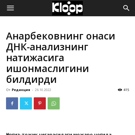
ҚИРҒИЗИСТОН
Анарбековнинг онаси
ЯНГИЛИКЛАРИ
ДНК-анализнинг
натижасига
ишонмаслигини
билдирди
От
Редакция
-
26.10.2022
415
Қирғиз-тожик чегарасидаги можаро чоғида