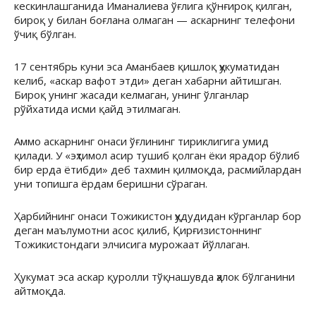
кескинлашганида Иманалиева ўғлига қўнғироқ қилган,
бироқ у билан боғлана олмаган — аскарнинг телефони
ўчиқ бўлган.
17 сентябрь куни эса Аманбаев қишлоқ ҳукуматидан
келиб, «аскар вафот этди» деган хабарни айтишган.
Бироқ унинг жасади келмаган, унинг ўлганлар
рўйхатида исми қайд этилмаган.
Аммо аскарнинг онаси ўғлининг тириклигига умид
қилади. У «эҳтимол асир тушиб қолган ёки ярадор бўлиб
бир ерда ётибди» деб тахмин қилмоқда, расмийлардан
уни топишга ёрдам беришни сўраган.
Ҳарбийнинг онаси Тожикистон ҳудудидан кўрганлар бор
деган маълумотни асос қилиб, Қирғизистоннинг
Тожикистондаги элчисига мурожаат йўллаган.
Ҳукумат эса аскар қуролли тўқнашувда ҳалок бўлганини
айтмоқда.