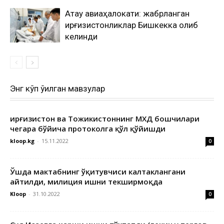
Ақтау авиаҳалокати: жабрланган
қирғизистонликлар Бишкекка олиб
келинди
Энг кўп ўқилган мавзулар
Қирғизистон ва Тожикистоннинг МХДҚ бошчилари
чегара бўйича протоколга қўл қўйишди
kloop.kg
-
15.11.2022
0
Ўшда мактабнинг ўқитувчиси калтаклангани
айтилди, милиция ишни текширмоқда
Kloop
-
31.10.2022
0