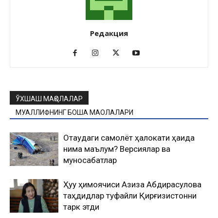
Редакция
ЎХШАШ МАҚОЛАЛАР
МУАЛЛИФНИНГ БОШҚА МАҚОЛАЛАРИ
Оқтаудаги самолёт ҳалокати ҳақида
нима маълум? Версиялар ва
муносабатлар
Ҳуқуқ ҳимоячиси Азиза Абдирасулова
таҳдидлар туфайли Қирғизистонни
тарк этди