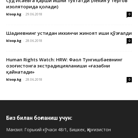
Суд Исаевга қарши ишни тўхтатди (лекин у тергов
изоляторида қолади)
kloop.kg
-
29.06.2018
0
Шадиевнинг устидан иккинчи жиноят иши қўзғалди
kloop.kg
-
28.06.2018
0
Human Rights Watch: HRW: Фаол Тунгишбаевнинг
Қозоғистонга экстрадицияланиши «ғазабни
қайнатади»
kloop.kg
-
28.06.2018
0
Биз билан боғланиш учун:
Манзил: Горький кўчаси 48/1, Бишкек, Қирғизистон