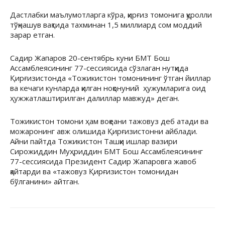
Дастлабки маълумотларга кўра, қирғиз томонига қуролли
тўқнашув вақтида тахминан 1,5 миллиард сом моддий
зарар етган.
Садир Жапаров 20-сентябрь куни БМТ Бош
Ассамблеясининг 77-сессиясида сўзлаган нутқида
Қирғизистонда «Тожикистон томонининг ўтган йиллар
ва кечаги кунларда қилган ноқонуний ҳужумларига оид
ҳужжатлаштирилган далиллар мавжуд» деган.
Тожикистон томони ҳам воқеани тажовуз деб атади ва
можаронинг авж олишида Қирғизистонни айблади.
Айни пайтда Тожикистон Ташқи ишлар вазири
Сирожиддин Муҳриддин БМТ Бош Ассамблеясининг
77-сессиясида Президент Садир Жапаровга жавоб
қайтарди ва «тажовуз Қирғизистон томонидан
бўлганини» айтган.