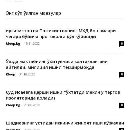
Энг кўп ўқилган мавзулар
Қирғизистон ва Тожикистоннинг МХДҚ бошчилари
чегара бўйича протоколга қўл қўйишди
kloop.kg
-
15.11.2022
0
Ўшда мактабнинг ўқитувчиси калтаклангани
айтилди, милиция ишни текширмоқда
Kloop
-
31.10.2022
0
Суд Исаевга қарши ишни тўхтатди (лекин у тергов
изоляторида қолади)
kloop.kg
-
29.06.2018
0
Шадиевнинг устидан иккинчи жиноят иши қўзғалди
kloop.kg
-
28.06.2018