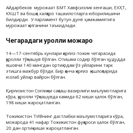
Айдарбеков мурожаат БМТ Хавфсизлик кенгаши, ЕХҲТ,
КХШТ ва бошқа халқаро ташкилотларга юборилишини
билдирди. У парламент бутун дунё ҳамжамиятига
мурожаат қилганини таъкидлади.
Чегарадаги қуролли можаро
14—17-сентябрь кунлари қирғиз-тожик чегарасида
қуролли тўқнашув бўлган. Отишма содир бўлган ҳудудда
яшовчи 140 мингдан ортиқ одам ўз уйларини тарк
этишга мажбур бўлди. Бир қанча қирғиз қишлоқларида
юзлаб уйлар вайрон бўлган.
Қирғизистон Соғлиқни сақлаш вазирлиги маълумотларига
кўра, қуролли тўқнашувда камида 62 киши ҳалок бўлган,
198 киши жароҳатланган.
Тожикистон ТИВнинг дастлабки маълумотларига кўра,
можарода 41 нафар Тожикистон фуқароси ҳалок бўлган,
20 дан ортиқ киши жароҳатланган.