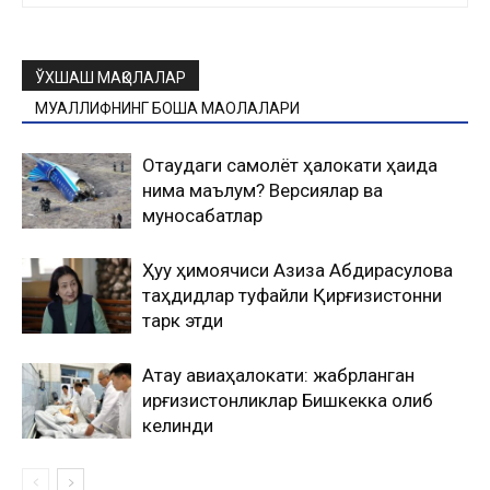
ЎХШАШ МАҚОЛАЛАР
МУАЛЛИФНИНГ БОШҚА МАҚОЛАЛАРИ
Оқтаудаги самолёт ҳалокати ҳақида
нима маълум? Версиялар ва
муносабатлар
Ҳуқуқ ҳимоячиси Азиза Абдирасулова
таҳдидлар туфайли Қирғизистонни
тарк этди
Ақтау авиаҳалокати: жабрланган
қирғизистонликлар Бишкекка олиб
келинди