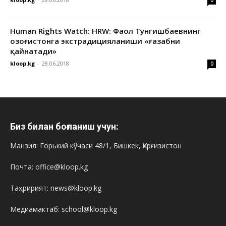
0
Human Rights Watch: HRW: Фаол Тунгишбаевнинг
Қозоғистонга экстрадицияланиши «ғазабни
қайнатади»
kloop.kg
-
28.06.2018
0
Биз билан боғланиш учун:
Манзил: Горький кўчаси 48/1, Бишкек, Қирғизистон
Почта: office@kloop.kg
Таҳририят: news@kloop.kg
Медиамактаб: school@kloop.kg