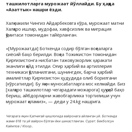
ташкилотларга мурожаат йўллайди. Бу ҳақда
«Азаттык» нашри ёзди.
Халқ вакили Чингиз Айдарбековга кўра, мурожаат матни
Халқаро ишлар, мудофаа, хавфсизлик ва миграция
қўмитаси томонидан тайёрланган.
«[Мурожаатда] Боткенда содир бўлган воқеаларга
сиёсий баҳо берилди. Воқеа Тожикистон томонидан
Қирғизистонга нисбатан тажовузкорлик ҳаракати
эканлиги қайд этилди. Оғир ҳарбий ва артиллерия
техникаси қўлланилгани, шунингдек, барча ҳарбий
амалиётлар Қирғизистон ҳудудида олиб борилгани
[кўрсатилди]. Бу яқин муносабатларга мос келмайди. Биз
[халқаро ташкилотлар чегарадаги можарога] ҳуқуқий баҳо
бериш, айбдорларни жавобгарликка тортилиши учун
мурожаат қиламиз», — деди у 24.kg нашрига.
Чегарага яқин Қапчиғай қишлоғида вайронага айланган уй. Боткенда
жами 618 та уй вайрон бўлган ёки шикастланган. Сурат: Бекболсун
Кайипов / Kloop..