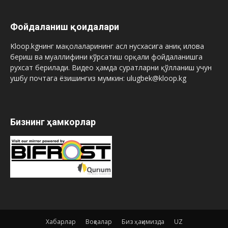
Фойдаланиш қоидалари
Kloop.kgнинг мақолаларининг асл нусхасига аниқ илова
бериш ва муаллифини кўрсатиш орқали фойдаланишга
рухсат берилади. Видео ҳамда суратларни қўлланиш учун
ушбу почтага ёзишингиз мумкин: ulugbek@kloop.kg
Бизнинг ҳамкорлар
Хабарлар
Воқеалар
Биз ҳақимизда
UZ