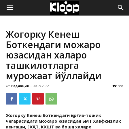
ҚИРҒИЗИСТОН
Жогорку Кенеш
ЯНГИЛИКЛАРИ
Боткендаги можаро
юзасидан халқаро
ташкилотларга
мурожаат йўллайди
От
Редакция
-
30.09.2022
338
Жогорку Кенеш Боткендаги қирғиз-тожик
чегарасидаги можаро юзасидан БМТ Хавфсизлик
кенгаши, ЕХҲТ, КХШТ ва бошқа халқаро