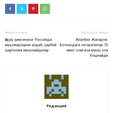
Аввалги мақола
Навбатдаги мақола
Ҳуқуқ ҳимоячиси: Россияда
Акилбек Жапаров:
муҳожирларни алдаб, ҳарбий
Боткендаги чегарачилар 76
шартнома имзолайдилар
минг сомгача маош ола
бошлайди
Редакция