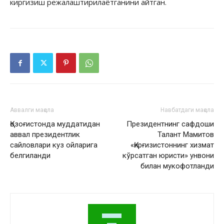
киргизиш режалаштирилаётганини айтган.
Аввалги мақола
Навбатдаги мақола
Қозоғистонда муддатидан
Президентнинг сафдоши
аввал президентлик
Талант Мамитов
сайловлари куз ойларига
«Қирғизистоннинг хизмат
белгиланди
кўрсатган юристи» унвони
билан мукофотланди