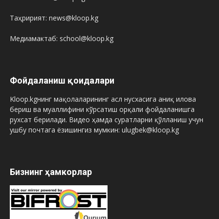
Таҳририят: news@kloop.kg
Медиамактаб: school@kloop.kg
Фойдаланиш қоидалари
Kloop.kgнинг мақолаларининг асл нусхасига аниқ илова
бериш ва муаллифини кўрсатиш орқали фойдаланишга
рухсат берилади. Видео ҳамда суратларни қўлланиш учун
ушбу почтага ёзишингиз мумкин: ulugbek@kloop.kg
Бизнинг ҳамкорлар