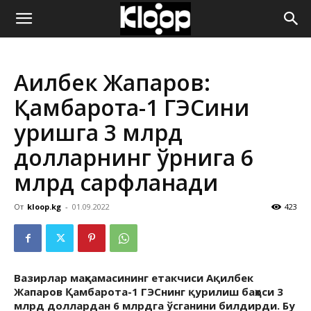
ҚИРҒИЗИСТОН
Ақилбек Жапаров:
ЯНГИЛИКЛАРИ
Қамбарота-1 ГЭСини
қуришга 3 млрд
долларнинг ўрнига 6
млрд сарфланади
От
kloop.kg
-
01.09.2022
423
Вазирлар маҳкамасининг етакчиси Ақилбек
Жапаров Қамбарота-1 ГЭСнинг қурилиш баҳоси 3
млрд доллардан 6 млрдга ўсганини билдирди. Бу