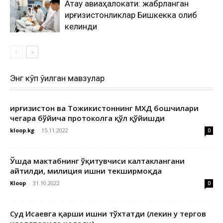
Ақтау авиаҳалокати: жабрланган
қирғизистонликлар Бишкекка олиб
келинди
Энг кўп ўқилган мавзулар
Қирғизистон ва Тожикистоннинг МХДҚ бошчилари
чегара бўйича протоколга қўл қўйишди
kloop.kg
-
15.11.2022
0
Ўшда мактабнинг ўқитувчиси калтаклангани
айтилди, милиция ишни текширмоқда
Kloop
-
31.10.2022
0
Суд Исаевга қарши ишни тўхтатди (лекин у тергов