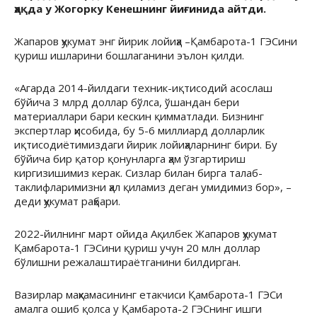
ҳақда у Жогорку Кенешнинг йиғинида айтди.
Жапаров ҳукумат энг йирик лойиҳа –Қамбарота-1 ГЭСини
қуриш ишларини бошлаганини эълон қилди.
«Агарда 2014-йилдаги техник-иқтисодий асослаш
бўйича 3 млрд доллар бўлса, ўшандан бери
материаллари бари кескин қимматлади. Бизнинг
экспертлар ҳисобида, бу 5-6 миллиард долларлик
иқтисодиётимиздаги йирик лойиҳаларнинг бири. Бу
бўйича бир қатор қонунларга ҳам ўзгартириш
киргизишимиз керак. Сизлар билан бирга талаб-
таклифларимизни ҳал қиламиз деган умидимиз бор», –
деди ҳукумат раҳбари.
2022-йилнинг март ойида Ақилбек Жапаров ҳукумат
Қамбарота-1 ГЭСини қуриш учун 20 млн доллар
бўлишни режалаштираётганини билдирган.
Вазирлар маҳкамасининг етакчиси Қамбарота-1 ГЭСи
амалга ошиб қолса у Қамбарота-2 ГЭСнинг ишги