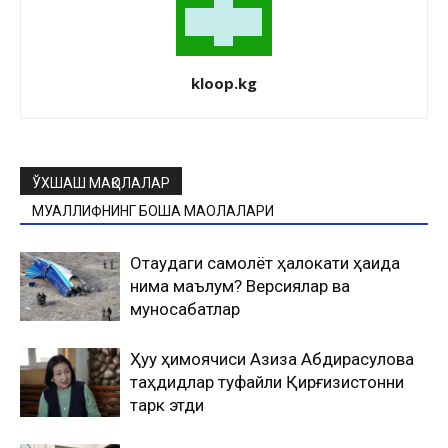
kloop.kg
ЎХШАШ МАҚОЛАЛАР
МУАЛЛИФНИНГ БОШҚА МАҚОЛАЛАРИ
Оқтаудаги самолёт ҳалокати ҳақида
нима маълум? Версиялар ва
муносабатлар
Ҳуқуқ ҳимоячиси Азиза Абдирасулова
таҳдидлар туфайли Қирғизистонни
тарк этди