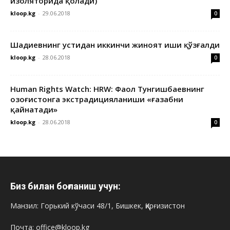
изоляторида қолади)
kloop.kg
-
29.06.2018
0
Шадиевнинг устидан иккинчи жиноят иши қўзғалди
kloop.kg
-
28.06.2018
0
Human Rights Watch: HRW: Фаол Тунгишбаевнинг
Қозоғистонга экстрадицияланиши «ғазабни
қайнатади»
kloop.kg
-
28.06.2018
0
Биз билан боғланиш учун:
Манзил: Горький кўчаси 48/1, Бишкек, Қирғизистон
Почта: office@kloop.kg