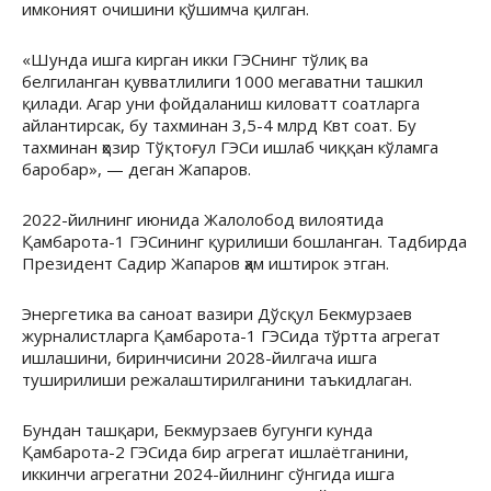
имконият очишини қўшимча қилган.
«Шунда ишга кирган икки ГЭСнинг тўлиқ ва
белгиланган қувватлилиги 1000 мегаватни ташкил
қилади. Агар уни фойдаланиш киловатт соатларга
айлантирсак, бу тахминан 3,5-4 млрд Квт соат. Бу
тахминан ҳозир Тўқтоғул ГЭСи ишлаб чиққан кўламга
баробар», — деган Жапаров.
2022-йилнинг июнида Жалолобод вилоятида
Қамбарота-1 ГЭСининг қурилиши бошланган. Тадбирда
Президент Садир Жапаров ҳам иштирок этган.
Энергетика ва саноат вазири Дўсқул Бекмурзаев
журналистларга Қамбарота-1 ГЭСида тўртта агрегат
ишлашини, биринчисини 2028-йилгача ишга
туширилиши режалаштирилганини таъкидлаган.
Бундан ташқари, Бекмурзаев бугунги кунда
Қамбарота-2 ГЭСида бир агрегат ишлаётганини,
иккинчи агрегатни 2024-йилнинг сўнгида ишга