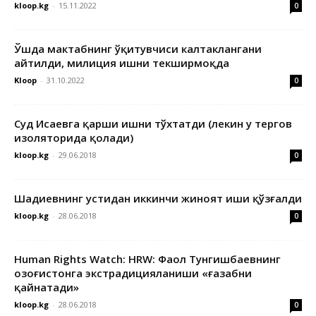
kloop.kg
-
15.11.2022
0
Ўшда мактабнинг ўқитувчиси калтаклангани
айтилди, милиция ишни текширмоқда
Kloop
-
31.10.2022
0
Суд Исаевга қарши ишни тўхтатди (лекин у тергов
изоляторида қолади)
kloop.kg
-
29.06.2018
0
Шадиевнинг устидан иккинчи жиноят иши қўзғалди
kloop.kg
-
28.06.2018
0
Human Rights Watch: HRW: Фаол Тунгишбаевнинг
Қозоғистонга экстрадицияланиши «ғазабни
қайнатади»
kloop.kg
-
28.06.2018
0