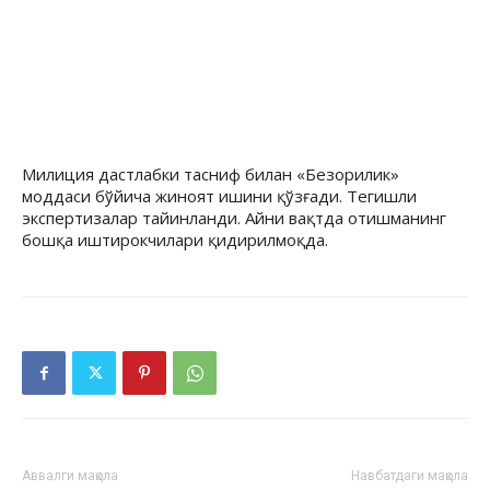
Милиция дастлабки тасниф билан «Безорилик»
моддаси бўйича жиноят ишини қўзғади. Тегишли
экспертизалар тайинланди. Айни вақтда отишманинг
бошқа иштирокчилари қидирилмоқда.
Аввалги мақола
Навбатдаги мақола