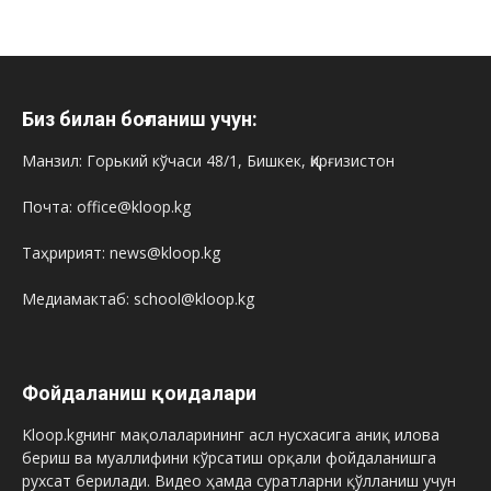
Биз билан боғланиш учун:
Манзил: Горький кўчаси 48/1, Бишкек, Қирғизистон
Почта: office@kloop.kg
Таҳририят: news@kloop.kg
Медиамактаб: school@kloop.kg
Фойдаланиш қоидалари
Kloop.kgнинг мақолаларининг асл нусхасига аниқ илова
бериш ва муаллифини кўрсатиш орқали фойдаланишга
рухсат берилади. Видео ҳамда суратларни қўлланиш учун