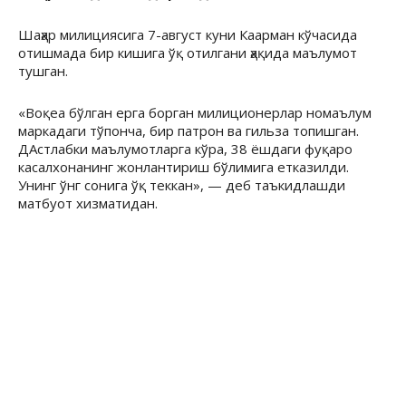
Шаҳар милициясига 7-август куни Каарман кўчасида
отишмада бир кишига ўқ отилгани ҳақида маълумот
тушган.
«Воқеа бўлган ерга борган милиционерлар номаълум
маркадаги тўпонча, бир патрон ва гильза топишган.
ДАстлабки маълумотларга кўра, 38 ёшдаги фуқаро
касалхонанинг жонлантириш бўлимига етказилди.
Унинг ўнг сонига ўқ теккан», — деб таъкидлашди
матбуот хизматидан.