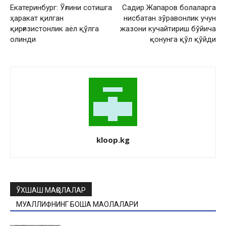
Екатеринбург: Ўғлини сотишга
Садир Жапаров болаларга
ҳаракат қилган
нисбатан зўравонлик учун
қирғизистонлик аёл қўлга
жазони кучайтириш бўйича
олинди
қонунга қўл қўйди
kloop.kg
ЎХШАШ МАҚОЛАЛАР
МУАЛЛИФНИНГ БОШҚА МАҚОЛАЛАРИ