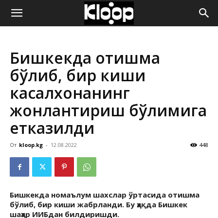
ҚИРҒИЗИСТОН
Бишкекда отишма
ЯНГИЛИКЛАРИ
бўлиб, бир киши
касалхонанинг
жонлантириш бўлимига
етказилди
От
kloop.kg
-
12.08.2022
448
Бишкекда номаълум шахслар ўртасида отишма
бўлиб, бир киши жабрланди. Бу ҳақда Бишкек
шаҳар ИИБдан билдиришди.