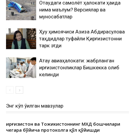
Оқтаудаги самолёт ҳалокати ҳақида
нима маълум? Версиялар ва
муносабатлар
Ҳуқуқ ҳимоячиси Азиза Абдирасулова
таҳдидлар туфайли Қирғизистонни
тарк этди
Ақтау авиаҳалокати: жабрланган
қирғизистонликлар Бишкекка олиб
келинди
Энг кўп ўқилган мавзулар
Қирғизистон ва Тожикистоннинг МХДҚ бошчилари
чегара бўйича протоколга қўл қўйишди