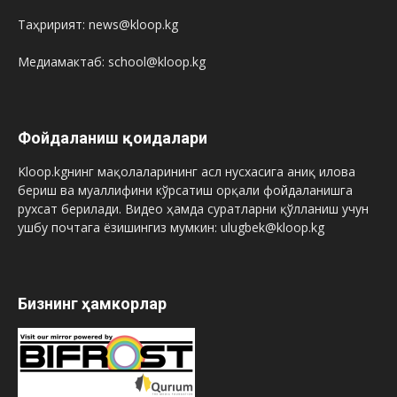
Таҳририят: news@kloop.kg
Медиамактаб: school@kloop.kg
Фойдаланиш қоидалари
Kloop.kgнинг мақолаларининг асл нусхасига аниқ илова
бериш ва муаллифини кўрсатиш орқали фойдаланишга
рухсат берилади. Видео ҳамда суратларни қўлланиш учун
ушбу почтага ёзишингиз мумкин: ulugbek@kloop.kg
Бизнинг ҳамкорлар