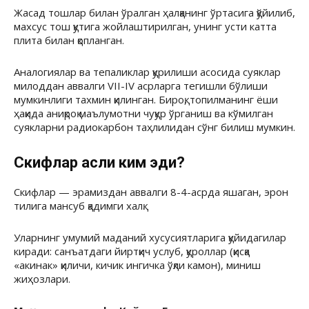
Жасад тошлар билан ўралган ҳалқанинг ўртасига қўйилиб,
махсус тош қутига жойлаштирилган, унинг усти катта
плита билан қопланган.
Аналогиялар ва тепаликлар қурилиши асосида суяклар
милоддан аввалги VII-IV асрларга тегишли бўлиши
мумкинлиги тахмин қилинган. Бироқ, топилманинг ёши
ҳақида аниқроқ маълумотни чуқур ўрганиш ва кўмилган
суякларни радиокарбон таҳлилидан сўнг билиш мумкин.
Скифлар асли ким эди?
Скифлар — эрамиздан аввалги 8-4-асрда яшаган, эрон
тилига мансуб қадимги халқ.
Уларнинг умумий маданий хусусиятларига қуйидагилар
киради: санъатдаги йиртқич услуб, қуроллар (қисқа
«акинак» қиличи, кичик ингичка ўқли камон), миниш
жиҳозлари.