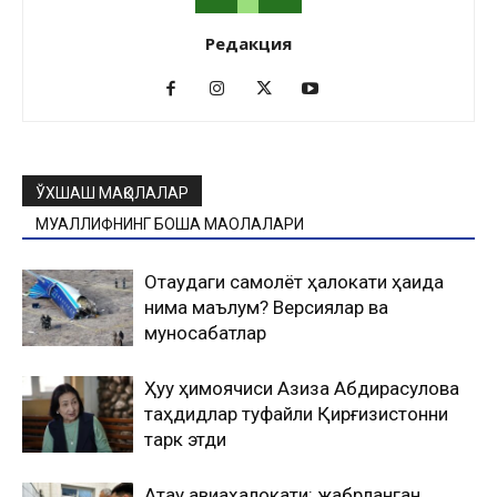
Редакция
ЎХШАШ МАҚОЛАЛАР
МУАЛЛИФНИНГ БОШҚА МАҚОЛАЛАРИ
Оқтаудаги самолёт ҳалокати ҳақида
нима маълум? Версиялар ва
муносабатлар
Ҳуқуқ ҳимоячиси Азиза Абдирасулова
таҳдидлар туфайли Қирғизистонни
тарк этди
Ақтау авиаҳалокати: жабрланган