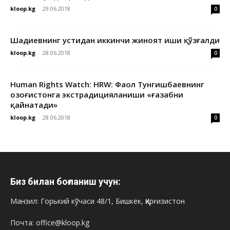
kloop.kg
-
29.06.2018
0
Шадиевнинг устидан иккинчи жиноят иши қўзғалди
kloop.kg
-
28.06.2018
0
Human Rights Watch: HRW: Фаол Тунгишбаевнинг
Қозоғистонга экстрадицияланиши «ғазабни
қайнатади»
kloop.kg
-
28.06.2018
0
Биз билан боғланиш учун:
Манзил: Горький кўчаси 48/1, Бишкек, Қирғизистон
Почта: office@kloop.kg