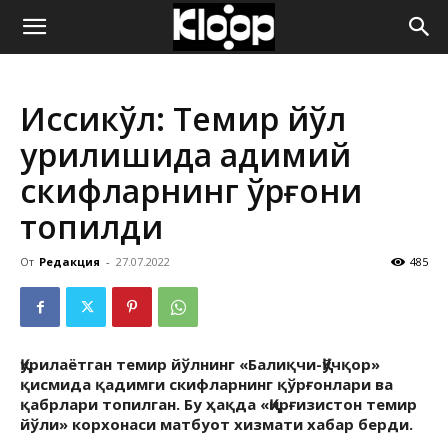
ҚИРҒИЗИСТОН
Иссиқкўл: Темир йўл
ЯНГИЛИКЛАРИ
қурилишида қадимий
скифларнинг қўрғони
топилди
От
Редакция
-
27.07.2022
485
Қурилаётган темир йўлнинг «Балиқчи-Қўчқор»
қисмида қадимги скифларнинг қўрғонлари ва
қабрлари топилган. Бу ҳақда «Қирғизистон темир
йўли» корхонаси матбуот хизмати хабар берди.