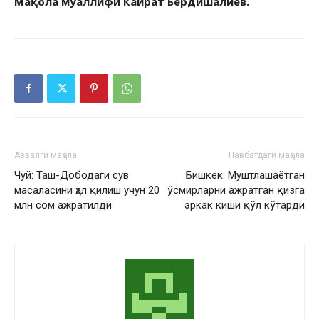
Мақола муаллифи Кайрат Бердишалиев.
Аввалги мақола
Навбатдаги мақола
Чуй: Таш-Дободаги сув
Бишкек: Муштлашаётган
масаласини ҳал қилиш учун 20
ўсмирларни ажратган қизга
млн сом ажратилди
эркак киши қўл кўтарди