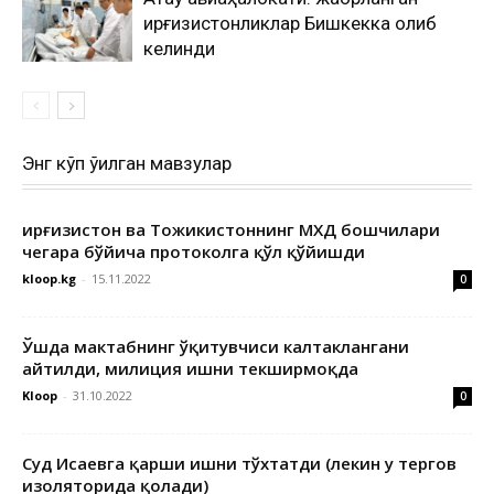
қирғизистонликлар Бишкекка олиб
келинди
Энг кўп ўқилган мавзулар
Қирғизистон ва Тожикистоннинг МХДҚ бошчилари
чегара бўйича протоколга қўл қўйишди
kloop.kg
-
15.11.2022
0
Ўшда мактабнинг ўқитувчиси калтаклангани
айтилди, милиция ишни текширмоқда
Kloop
-
31.10.2022
0
Суд Исаевга қарши ишни тўхтатди (лекин у тергов
изоляторида қолади)