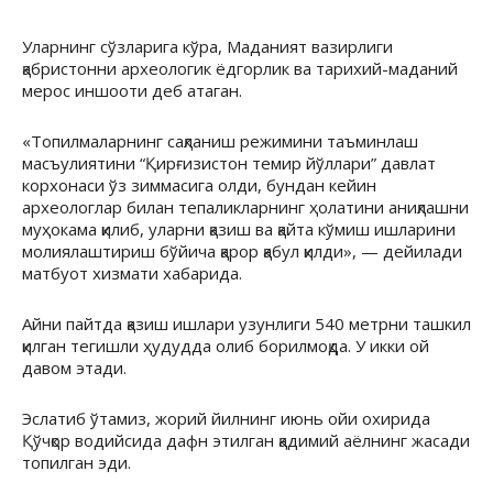
Уларнинг сўзларига кўра, Маданият вазирлиги
қабристонни археологик ёдгорлик ва тарихий-маданий
мерос иншооти деб атаган.
«Топилмаларнинг сақланиш режимини таъминлаш
масъулиятини “Қирғизистон темир йўллари” давлат
корхонаси ўз зиммасига олди, бундан кейин
археологлар билан тепаликларнинг ҳолатини аниқлашни
муҳокама қилиб, уларни қазиш ва қайта кўмиш ишларини
молиялаштириш бўйича қарор қабул қилди», — дейилади
матбуот хизмати хабарида.
Айни пайтда қазиш ишлари узунлиги 540 метрни ташкил
қилган тегишли ҳудудда олиб борилмоқда. У икки ой
давом этади.
Эслатиб ўтамиз, жорий йилнинг июнь ойи охирида
Қўчқор водийсида дафн этилган қадимий аёлнинг жасади
топилган эди.