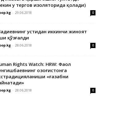
лекин у тергов изоляторида қолади)
oop.kg
-
29.06.2018
0
адиевнинг устидан иккинчи жиноят
ши қўзғалди
oop.kg
-
28.06.2018
0
uman Rights Watch: HRW: Фаол
унгишбаевнинг Қозоғистонга
кстрадицияланиши «ғазабни
айнатади»
oop.kg
-
28.06.2018
0