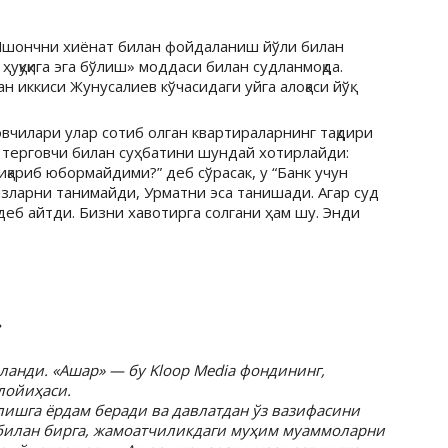
Ишончни хиёнат билан фойдаланиш йўли билан
ҳуқуқига эга бўлиш» моддаси билан судланмоқда.
 иккиси Жунусалиев кўчасидаги уйга алоқаси йўқ.
овчилари улар сотиб олган квартираларнинг тақдири
терговчи билан суҳбатини шундай хотирлайди:
иқариб юбормайдими?” деб сўрасак, у “Банк учун
изларни танимайди, Урматни эса танишади. Агар суд
деб айтди. Бизни хавотирга солгани ҳам шу. Энди
»
анди. «Ашар» — бу Kloop Media фондининг,
лойиҳаси.
лишга ёрдам беради ва давлатдан ўз вазифасини
билан бирга, жамоатчиликдаги муҳим муаммоларни