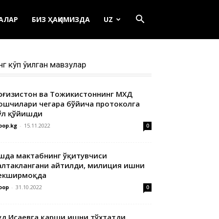
ЕАЛАР
БИЗ ҲАҚИМИЗДА
UZ
нг кўп ўқилган мавзулар
ирғизистон ва Тожикистоннинг МХДҚ
ошчилари чегара бўйича протоколга
ўл қўйишди
oop.kg
-
15.11.2022
0
шда мактабнинг ўқитувчиси
алтаклангани айтилди, милиция ишни
екширмоқда
oop
-
31.10.2022
0
уд Исаевга қарши ишни тўхтатди