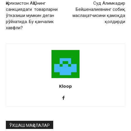
Қирғизистон АҚШнинг
Суд Алимкадир
санкциядаги товарларни
Бейшеналиевнинг собиқ
ўтказиши мумкин деган
маслаҳатчисини қамоқда
рўйхатида. Бу қанчалик
қолдирди
хавфли?
Kloop
ЎХШАШ МАҚОЛАЛАР