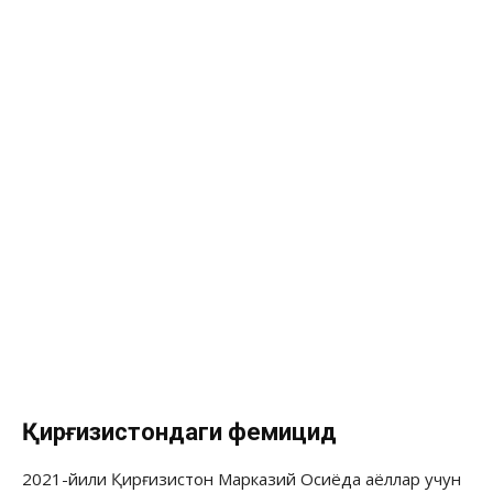
Қирғизистондаги фемицид
2021-йили Қирғизистон Марказий Осиёда аёллар учун