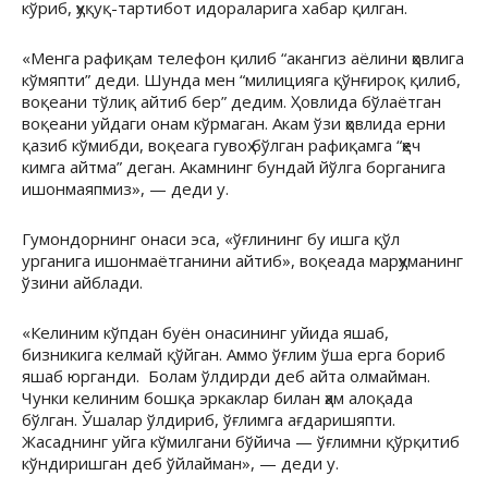
кўриб, ҳуқуқ-тартибот идораларига хабар қилган.
«Менга рафиқам телефон қилиб “акангиз аёлини ҳовлига
кўмяпти” деди. Шунда мен “милицияга қўнғироқ қилиб,
воқеани тўлиқ айтиб бер” дедим. Ҳовлида бўлаётган
воқеани уйдаги онам кўрмаган. Акам ўзи ҳовлида ерни
қазиб кўмибди, воқеага гувоҳ бўлган рафиқамга “ҳеч
кимга айтма” деган. Акамнинг бундай йўлга борганига
ишонмаяпмиз», — деди у.
Гумондорнинг онаси эса, «ўғлининг бу ишга қўл
урганига ишонмаётганини айтиб», воқеада марҳуманинг
ўзини айблади.
«Келиним кўпдан буён онасининг уйида яшаб,
бизникига келмай қўйган. Аммо ўғлим ўша ерга бориб
яшаб юрганди. Болам ўлдирди деб айта олмайман.
Чунки келиним бошқа эркаклар билан ҳам алоқада
бўлган. Ўшалар ўлдириб, ўғлимга ағдаришяпти.
Жасаднинг уйга кўмилгани бўйича — ўғлимни қўрқитиб
кўндиришган деб ўйлайман», — деди у.