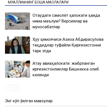
МУАЛЛИФНИНГ БОШҚА МАҚОЛАЛАРИ
Оқтаудаги самолёт ҳалокати ҳақида
нима маълум? Версиялар ва
муносабатлар
Ҳуқуқ ҳимоячиси Азиза Абдирасулова
таҳдидлар туфайли Қирғизистонни
тарк этди
Ақтау авиаҳалокати: жабрланган
қирғизистонликлар Бишкекка олиб
келинди
Энг кўп ўқилган мавзулар