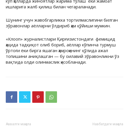
кўп ҳолларда жиноятлар жарима тўлаш ёки жамоат
ишларига жалб қилиш билан чегараланади.
Шунинг учун жавобгарликка тортилмаслигини билган
зўравонлар аёлларни ўлдириб ҳам қўйиши мумкин.
«Клооп» журналистлари Қирғизистондаги фемицид
ҳақида тадқиқот олиб бориб, аёллар кўпинча турмуш
ўртоғи ёки бирга яшаган ҳамроҳининг қўлида ажал
топишини аниқлашган — бу оилавий зўравонликни ўз
вақтида олди олинмаслик ҳисобланади.
Аввалги мақола
Навбатдаги мақола