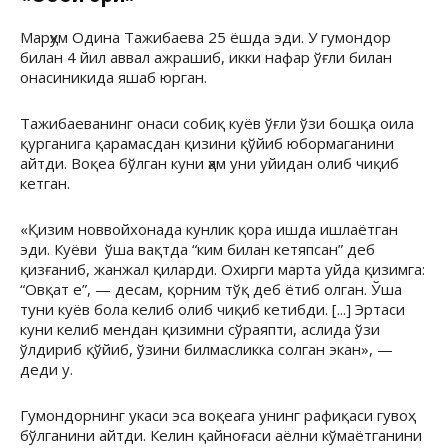
Марҳум Одина Тажибаева 25 ёшда эди. У гумондор
билан 4 йил аввал ажрашиб, икки нафар ўғли билан
онасиникида яшаб юрган.
Тажибаеванинг онаси собиқ куёв ўғли ўзи бошқа оила
қурганига қарамасдан қизини қўйиб юбормаганини
айтди. Воқеа бўлган куни ҳам уни уйидан олиб чиқиб
кетган.
«Қизим новвойхонада кунлик қора ишда ишлаётган
эди. Куёви ўша вақтда “ким билан кетяпсан” деб
қизғаниб, жанжал қиларди. Охирги марта уйда қизимга:
“Овқат е”, — десам, қорним тўқ деб ётиб олган. Ўша
туни куёв бола келиб олиб чиқиб кетибди. [...] Эртаси
куни келиб мендан қизимни сўраяпти, аслида ўзи
ўлдириб қўйиб, ўзини билмасликка солган экан», —
деди у.
Гумондорнинг укаси эса воқеага унинг рафиқаси гувоҳ
бўлганини айтди. Келин қайноғаси аёлни кўмаётганини