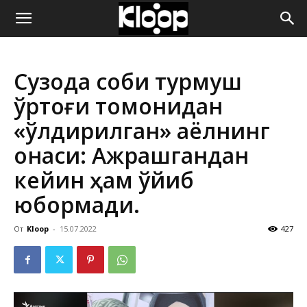
ҚИРҒИЗИСТОН
Сузоқда собиқ турмуш
ЯНГИЛИКЛАРИ
ўртоғи томонидан
«ўлдирилган» аёлнинг
онаси: Ажрашгандан
кейин ҳам қўйиб
юбормади.
От
Kloop
-
15.07.2022
427