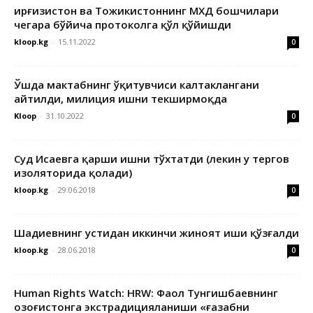
Қирғизистон ва Тожикистоннинг МХДҚ бошчилари
чегара бўйича протоколга қўл қўйишди
kloop.kg
-
15.11.2022
0
Ўшда мактабнинг ўқитувчиси калтаклангани
айтилди, милиция ишни текширмоқда
Kloop
-
31.10.2022
0
Суд Исаевга қарши ишни тўхтатди (лекин у тергов
изоляторида қолади)
kloop.kg
-
29.06.2018
0
Шадиевнинг устидан иккинчи жиноят иши қўзғалди
kloop.kg
-
28.06.2018
0
Human Rights Watch: HRW: Фаол Тунгишбаевнинг
Қозоғистонга экстрадицияланиши «ғазабни