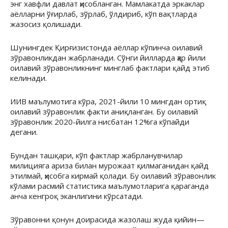
энг хавфли давлат ҳисобланган. Мамлакатда эркаклар
аёлларни ўғирлаб, зўрлаб, ўлдириб, кўп вақтларда
жазосиз қолишади.
Шунингдек Қирғизистонда аёллар кўпинча оилавий
зўравонликдан жабрланади. Сўнги йилларда ҳар йили
оилавий зўравонликнинг минглаб фактлари қайд этиб
келинади.
ИИВ маълумотига кўра, 2021-йили 10 мингдан ортиқ
оилавий зўравонлик факти аниқланган. Бу оилавий
зўравонлик 2020-йилга нисбатан 12%га кўпайди
дегани.
Бундан ташқари, кўп фактлар жабрланувчилар
милицияга ариза билан мурожаат қилмаганидан қайд
этилмай, ҳисобга кирмай қолади. Бу оилавий зўравонлик
кўлами расмий статистика маълумотларига қараганда
анча кенгроқ эканлигини кўрсатади.
Зўравонни қонун доирасида жазолаш жуда қийин—