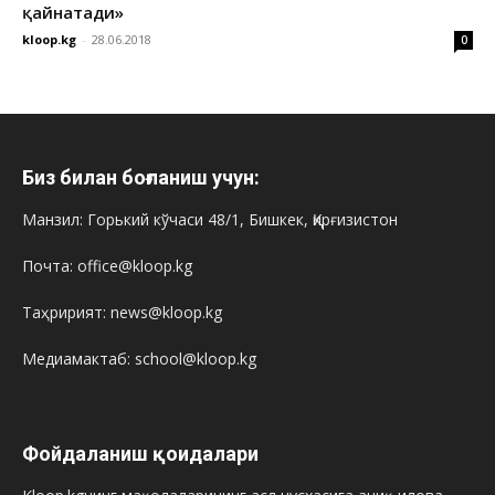
қайнатади»
kloop.kg
-
28.06.2018
0
Биз билан боғланиш учун:
Манзил: Горький кўчаси 48/1, Бишкек, Қирғизистон
Почта: office@kloop.kg
Таҳририят: news@kloop.kg
Медиамактаб: school@kloop.kg
Фойдаланиш қоидалари