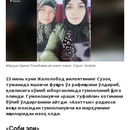
Марҳум Одина Тожибаева ва унинг онаси. Сурат: Azattyk
23 июнь куни Жалолобод вилоятининг Сузоқ
туманида яшовчи фуқаро ўз рафиқасини ўлдириб,
ҳовлисига кўмиб юборганликда гумонланиб қўлга
олинди. Гумонланувчи «рашк туфайли» хотинини
бўғиб ўлдирганини айтди. «Азаттык» радиоси
воқеа юзасидан гумонланувчи ва марҳумнинг
яқинларидан изоҳ олди.
«Собиқ эри»