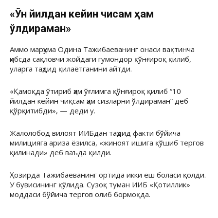
«Ўн йилдан кейин чиқсам ҳам
ўлдираман»
Аммо марҳума Одина Тажибаеванинг онаси вақтинча
ҳибсда сақловчи жойдаги гумондор қўнғироқ қилиб,
уларга таҳдид қилаётганини айтди.
«Қамоқда ўтириб ҳам ўғлимга қўнғироқ қилиб “10
йилдан кейин чиқсам ҳам сизларни ўлдираман” деб
қўрқитибди», — деди у.
Жалолобод вилоят ИИБдан таҳдид факти бўйича
милицияга ариза ёзилса, «жиноят ишига қўшиб тергов
қилинади» деб ваъда қилди.
Ҳозирда Тажибаеванинг ортида икки ёш боласи қолди.
У бувисининг қўлида. Сузоқ туман ИИБ «Қотиллик»
моддаси бўйича тергов олиб бормоқда.