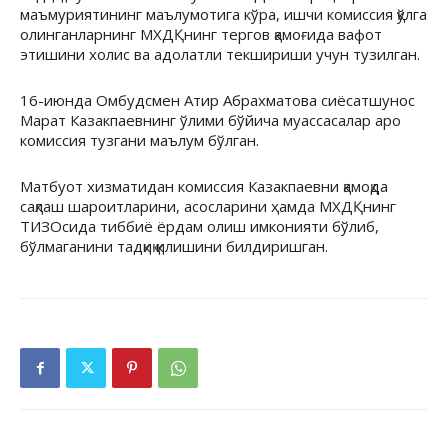
маъмуриятининг маълумотига кўра, ишчи комиссия қўлга
олинганларнинг МХДҚнинг тергов қамоғида вафот
этишини холис ва адолатли текшириши учун тузилган.
16-июнда Омбудсмен Атир Абрахматова сиёсатшунос
Марат Казакпаевнинг ўлими бўйича муассасалар аро
комиссия тузгани маълум бўлган.
Матбуот хизматидан комиссия Казакпаевни қамоқда
сақлаш шароитларини, асосларини ҳамда МХДҚнинг
ТИЗОсида тиббиё ёрдам олиш имконияти бўлиб,
бўлмаганини тадқиқ қилишини билдиришган.