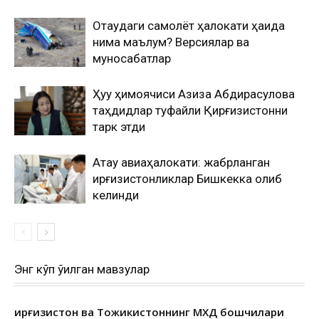
Оқтаудаги самолёт ҳалокати ҳақида
нима маълум? Версиялар ва
муносабатлар
Ҳуқуқ ҳимоячиси Азиза Абдирасулова
таҳдидлар туфайли Қирғизистонни
тарк этди
Ақтау авиаҳалокати: жабрланган
қирғизистонликлар Бишкекка олиб
келинди
Энг кўп ўқилган мавзулар
Қирғизистон ва Тожикистоннинг МХДҚ бошчилари