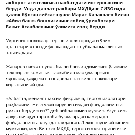
ахборот агентлигига навбатдаги интервьюсини
берди. Унда давлат рахбари МХДҚнинг СИЗОсида
ҳалок бўлган сиёсатшунос Марат Казакпаев билан
«Айил банк» бошлиғининг собиқ ўринбосари
Бакит Асанбаевнинг ўлимига изоҳ берди.
Уқирғизистонликлар тергов изоляторидаги ўлим
ҳолатлари «тасодиф» эканидан «шубҳаланмасликни»
таъкидлади.
Жапаров сиёсатшунос билан банк ходимининг ўлимини
текширган комиссия таркибида марҳумларнинг
яқинлари, ҳақиқатчи ва нодавлат ташкилот вакиллари
кирганини айтди.
«Албатта, менинг шахсий фикримча, тергов изолятори
раҳбарини “Нега узайтирувчи симдан фойдаланишга
рухсат бердингиз?” деб айблашимиз мумкин. Узун сим,
арқон, пичоқ, устара каби буюмлардан камерада
фойдаланишга қонунда тақиқланган. Лекин шуни айтишим
мумкинки, мен Бишкек МХДҚ тергов изоляторини икки
марта кўрган инсон қатори шуни айтишим мумкин.