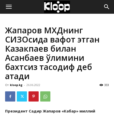
ҚИРҒИЗИСТОН
Жапаров МХДҚнинг
ЯНГИЛИКЛАРИ
СИЗОсида вафот этган
Казакпаев билан
Асанбаев ўлимини
бахтсиз тасодиф деб
атади
От
kloop.kg
-
26.06.2022
333
Президент Садир Жапаров «Кабар» миллий