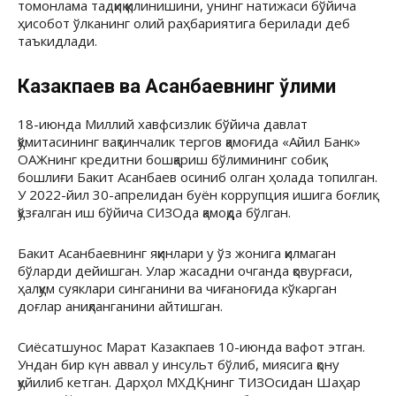
томонлама тадқиқ қилинишини, унинг натижаси бўйича
ҳисобот ўлканинг олий раҳбариятига берилади деб
таъкидлади.
Казакпаев ва Асанбаевнинг ўлими
18-июнда Миллий хавфсизлик бўйича давлат
қўмитасининг вақтинчалик тергов қамоғида «Айил Банк»
ОАЖнинг кредитни бошқариш бўлимининг собиқ
бошлиғи Бакит Асанбаев осиниб олган ҳолада топилган.
У 2022-йил 30-апрелидан буён коррупция ишига боғлиқ
қўзғалган иш бўйича СИЗОда қамоқда бўлган.
Бакит Асанбаевнинг яқинлари у ўз жонига қилмаган
бўларди дейишган. Улар жасадни очганда қовурғаси,
ҳалқум суяклари синганини ва чиғаноғида кўкарган
доғлар аниқланганини айтишган.
Сиёсатшунос Марат Казакпаев 10-июнда вафот этган.
Ундан бир күн аввал у инсульт бўлиб, миясига қону
қуйилиб кетган. Дарҳол МХДҚнинг ТИЗОсидан Шаҳар