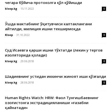
чегара бўйича протоколга қўл қўйишди
kloop.kg
-
15.11.2022
0
Ўшда мактабнинг ўқитувчиси калтаклангани
айтилди, милиция ишни текширмоқда
Kloop
-
31.10.2022
0
Суд Исаевга қарши ишни тўхтатди (лекин у тергов
изоляторида қолади)
kloop.kg
-
29.06.2018
0
Шадиевнинг устидан иккинчи жиноят иши қўзғалди
kloop.kg
-
28.06.2018
0
Human Rights Watch: HRW: Фаол Тунгишбаевнинг
Қозоғистонга экстрадицияланиши «ғазабни
қайнатади»