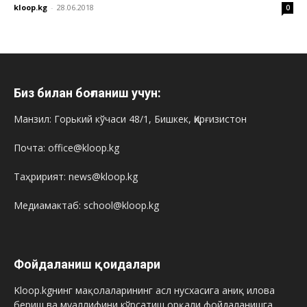
kloop.kg
-
28.06.2018
0
Биз билан боғланиш учун:
Манзил: Горький кўчаси 48/1, Бишкек, Қирғизистон
Почта: office@kloop.kg
Таҳририят: news@kloop.kg
Медиамактаб: school@kloop.kg
Фойдаланиш қоидалари
Kloop.kgнинг мақолаларининг асл нусхасига аниқ илова
бериш ва муаллифини кўрсатиш орқали фойдаланишга