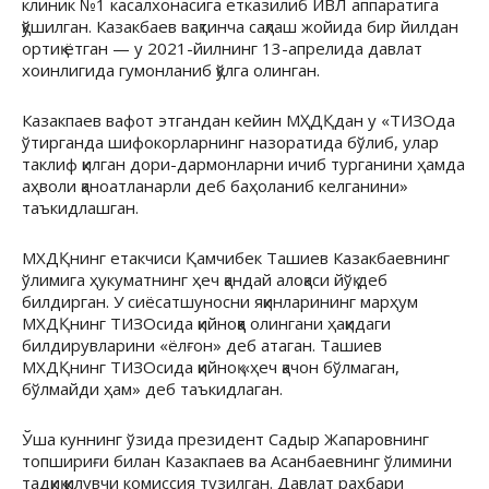
клиник №1 касалхонасига етказилиб ИВЛ аппаратига
қўшилган. Казакбаев вақтинча сақлаш жойида бир йилдан
ортиқ ётган — у 2021-йилнинг 13-апрелида давлат
хоинлигида гумонланиб қўлга олинган.
Казакпаев вафот этгандан кейин МҲДҚдан у «ТИЗОда
ўтирганда шифокорларнинг назоратида бўлиб, улар
таклиф қилган дори-дармонларни ичиб турганини ҳамда
аҳволи қаноатланарли деб баҳоланиб келганини»
таъкидлашган.
МХДҚнинг етакчиси Қамчибек Ташиев Казакбаевнинг
ўлимига ҳукуматнинг ҳеч қандай алоқаси йўқ деб
билдирган. У сиёсатшуносни яқинларининг марҳум
МХДҚнинг ТИЗОсида қийноққа олингани ҳақидаги
билдирувларини «ёлғон» деб атаган. Ташиев
МХДҚнинг ТИЗОсида қийноқ «ҳеч қачон бўлмаган,
бўлмайди ҳам» деб таъкидлаган.
Ўша куннинг ўзида президент Садыр Жапаровнинг
топшириғи билан Казакпаев ва Асанбаевнинг ўлимини
тадқиқ қилувчи комиссия тузилган. Давлат раҳбари