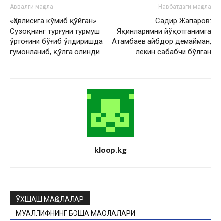
Аввалги мақола
Навбатдаги мақола
«Ҳовлисига кўмиб қўйган».
Садир Жапаров:
Сузоқнинг турғуни турмуш
Яқинларимни йўқотганимга
ўртоғини бўғиб ўлдиришда
Атамбаев айбдор демайман,
гумонланиб, қўлга олинди
лекин сабабчи бўлган
kloop.kg
ЎХШАШ МАҚОЛАЛАР
МУАЛЛИФНИНГ БОШҚА МАҚОЛАЛАРИ