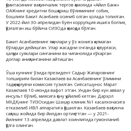
қўмитасининг вақтинчалик тергов қамоғида «Айил Банк»
ОАЖнинг кредитни бошқариш бўлимининг собиқ
бошлиғи Бакит Асанбаев осиниб олган ҳолада топилган.
У 2022-йил 30-апрелидан буён коррупция ишига боғлиқ
қўзғалган иш бўйича СИЗОда қамоқда бўлган.
Бакит Асанбаевнинг яқинлари у ўз жонига қилмаган
бўларди дейишган. Улар жасадни очганда қовурғаси,
ҳалқум суяклари синганини ва чиғаноғида кўкарган
доғлар аниқланганини айтишган.
Ўша куннинг ўзида президент Садыр Жапаровнинг
топшириғи билан Казакпаев ва Асанбаевнинг ўлимини
тадқиқ қилувчи комиссия тузилган. Сиёсатшунос Марат
Казакпаев 10-июнда вафот этган. Ундан бир күн аввал у
инсульт бўлиб, миясига қону қуйилиб кетган. Дарҳол
МХДҚнинг ТИЗОсидан Шаҳар клиник №1 касалхонасига
етказилиб ИВЛ аппаратига қўшилган. Казакбаев вақтинча
сақлаш жойида бир йилдан ортиқ ётган — у 2021-
йилнинг 13-апрелида давлат хоинлигида гумонланиб
қўлга олинган.