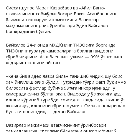
Сиёсатшунос Марат Казакбаев ва «Айил Банк»
етакчисининг собиқ ўринбосари Бакит Асанбаевнинг
ўлимини текширувчи комиссияни Вазирлар
маҳкамасининг раис ўринбосари Эдил Байсалов
бошқарадиган бўлган.
Байсалов 24-июнда МХДҚнинг ТИЗОсига борганда
ТИЗОнинг кузатув камераларига ёзилган видеони
кўриб чиққанини, Асанбаевнинг ўлими — 99% ўз жонига
қасд қилиш эканини айтган.
«Кеча биз видео лавҳа билан танишиб чиқдик, шу боис
ҳам йиғилиш оғир бўлди. Тўғридан-тўғри факт йўқ, аммо
билвосита фактлар бўйича 99%га инкор қилинади, у
камерада ёлғиз бўлган экан. Видеода у ўз жонига қасд
қилгани кўриниб турибди: соясидан, гавдасидан киши ўз
жонига қасд қилганини кўриш мумкин. Оила аъзолари ҳам
бунга ишонишди», — деган Байсалов.
Вазирлар маҳкамаси етакчисининг ўринбосари
таъкидлашича, «қотиллик бўлмагани ошкор кўриниб