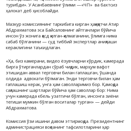
турибди». У Асанбаевнинг ўлими —«ЧП» ва бахтсиз
ҳалокат деб ҳисоблайди.
Мазкур комиссиянинг таркибига кирган ҳақиқатчи Атир
Абдрахматова эса Байсаловнинг айтганлари бўйича
инсон ўз жонига қасд қилган-қилмаганини, ўлимга нима
сабаб бўлганини — суд тиббий экспертлар аниқлаши
кераклигини таъкидлаган.
«Ҳа, биз камерани, видео ёзувчларни кўрдик, камерада
бирга ўтирганлардан сўраб чиқдик, марҳум вафот
этишидан аввал терговчи билан гаплашган, ўшанда
олдида адвокати бўлмаган. Энди терговчи билан ҳам
гаплашиш керак, унга ҳам саволларимиз бор. Қамоқда
сақлашнинг шартлари бўйича ҳам саволлар бор: Нима
учун камерада кбель узатгичи бўлган, инсонга зиёни
тегиши мумкин бўлган воситалар турган» — дейди
Абдрахматова.
Комиссия ўзи ишини давом эттирмоқда. Президентнинг
администрацияси воқеанинг тафсилотларини ҳар