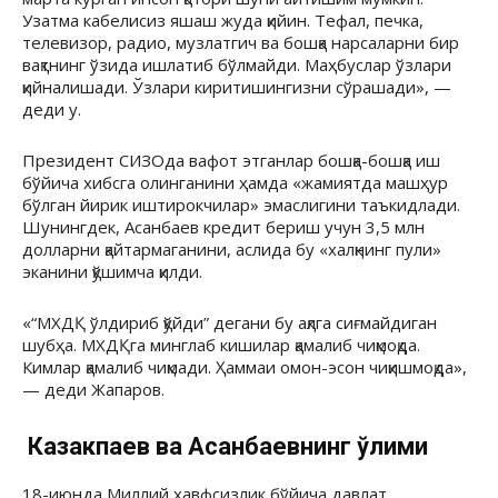
Узатма кабелисиз яшаш жуда қийин. Тефал, печка,
телевизор, радио, музлатгич ва бошқа нарсаларни бир
вақтнинг ўзида ишлатиб бўлмайди. Маҳбуслар ўзлари
қийналишади. Ўзлари киритишингизни сўрашади», —
деди у.
Президент СИЗОда вафот этганлар бошқа-бошқа иш
бўйича хибсга олинганини ҳамда «жамиятда машҳур
бўлган йирик иштирокчилар» эмаслигини таъкидлади.
Шунингдек, Асанбаев кредит бериш учун 3,5 млн
долларни қайтармаганини, аслида бу «халқнинг пули»
эканини қўшимча қилди.
«“МХДҚ ўлдириб қўйди” дегани бу ақлга сиғмайдиган
шубҳа. МХДҚга минглаб кишилар қамалиб чиқмоқда.
Кимлар қамалиб чиқмади. Ҳаммаи омон-эсон чиқишмоқда»,
— деди Жапаров.
Казакпаев ва Асанбаевнинг ўлими
18-июнда Миллий хавфсизлик бўйича давлат