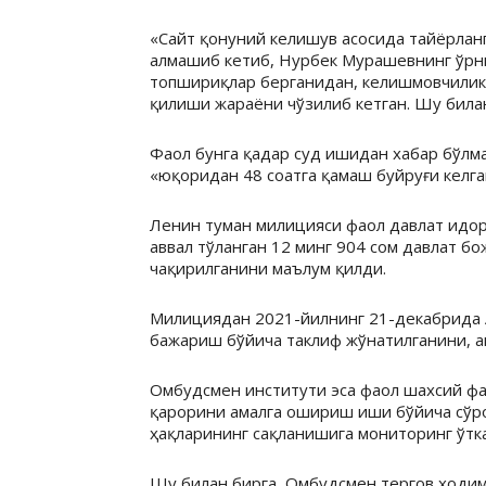
«Сайт қонуний келишув асосида тайёрлан
алмашиб кетиб, Нурбек Мурашевнинг ўрни
топшириқлар берганидан, келишмовчилик 
қилиши жараёни чўзилиб кетган. Шу билан
Фаол бунга қадар суд ишидан хабар бўлм
«юқоридан 48 соатга қамаш буйруғи келг
Ленин туман милицияси фаол давлат идор
аввал тўланган 12 минг 904 сом давлат 
чақирилганини маълум қилди.
Милициядан 2021-йилнинг 21-декабрида 
бажариш бўйича таклиф жўнатилганини, 
Омбудсмен институти эса фаол шахсий фа
қарорини амалга ошириш иши бўйича сўр
ҳақларининг сақланишига мониторинг ўтк
Шу билан бирга, Омбудсмен тергов ходим