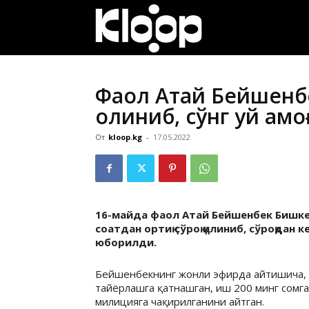
ҚИРҒИЗИСТОН
ЯНГИЛИКЛАРИ
Фаол Атай Бейшенбе
олиниб, сўнг уй қам
От
kloop.kg
-
17.05.2022
16-майда фаол Атай Бейшенбек Бишке
соатдан ортиқ сўроқ қилиниб, сўроқдан к
юборилди.
Бейшенбекнинг жонли эфирда айтишича, у
тайёрлашга қатнашган, иш 200 минг сомга
милицияга чақирилганини айтган.