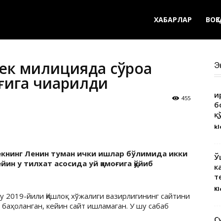
ХАБАРЛАР
ВОҚ
к милицияда сўроққа
Э
оғига чиқарилди
Қ
455
б
қ
kl
книнг Ленин туман ички ишлар бўлимида икки
Ў
ейин у тилхат асосида уй қамоғига қўйиб
к
т
Kl
 2019-йили Қишлоқ хўжалиги вазирлигининг сайтини
 баҳоланган, кейин сайт ишламаган. У шу сабаб
С