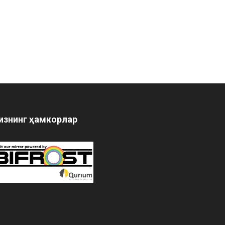
изнинг ҳамкорлар