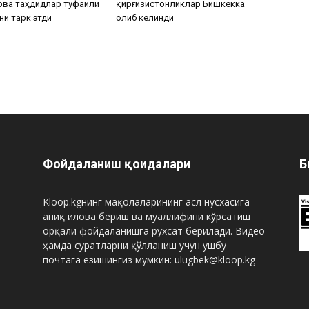
ова таҳдидлар туфайли
қирғизистонликлар Бишкекка
ни тарк этди
олиб келинди
Фойдаланиш қоидалари
Б
Kloop.kgнинг мақолаларининг асл нусхасига
аниқ илова бериш ва муаллифини кўрсатиш
орқали фойдаланишга рухсат берилади. Видео
ҳамда суратларни қўлланиш учун ушбу
почтага ёзишингиз мумкин: ulugbek@kloop.kg