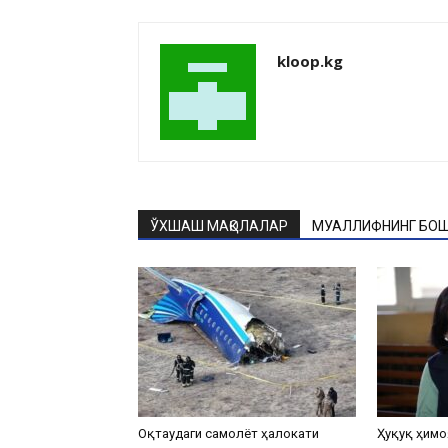
kloop.kg
ЎХШАШ МАҚОЛАЛАР
МУАЛЛИФНИНГ БОШ
Оқтаудаги самолёт ҳалокати
Ҳуқуқ ҳимо