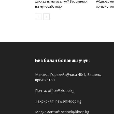
ҳақида нима маълум? Версиялар
Абдирасул
ва муносабатлар
Қирғизистон
Биз билан боғланиш учун:
Манзил: Горький кўчаси 48/1, Бишкек,
Қирғизистон
Почта: office@kloop.kg
Таҳририят: news@kloop.kg
Медиамактаб: school@kloop.kg