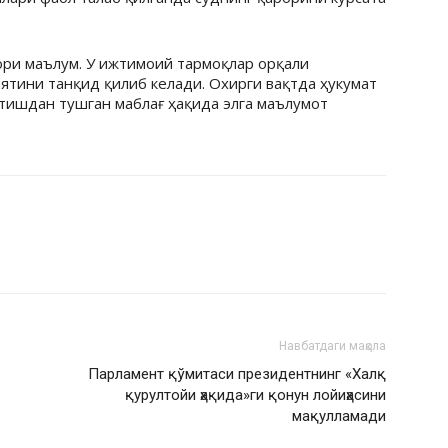
ри маълум. У ижтимоий тармоқлар орқали
ятини танқид қилиб келади. Охирги вақтда ҳукумат
сотишдан тушган маблағ ҳақида элга маълумот
Навбатдаги мақола
Парламент қўмитаси президентнинг «Халқ
қурултойи ҳақида»ги қонун лойиҳасини
мақулламади