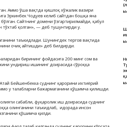
(
ган. Аммо ўша вақтда қишлоқ хўжалик вазири
kl
га Эркинбек Чодуев келиб сайтдан бошқа яна
бўлган. Сайтнинг домени ўзгартирилмайди, қабул
 тўхтаб қолган», — деб тушунтирди у.
Ш
и
аганини таъкидлади. Шунингдек тергов вақтида
kl
анини очиқ айтишди» деб билдирди.
аларидан бирининг фойдасига 200 минг сом ва
H
божини ундириш ишининг доирасида сўроққа
Т
э
қ
Атай Бейшенбекка суднинг қарорини ихтиёрий
kl
аммо у талабларни бажармаганини қўшимча қилишди.
олияти сабабли, фуқаролик иш доирасида суднинг
оққа олинганини таъкидлаб, идорада инсон
азганини қўшимча қилди.
лари фаол талаб қилганда суднинг қарорини кўрсата