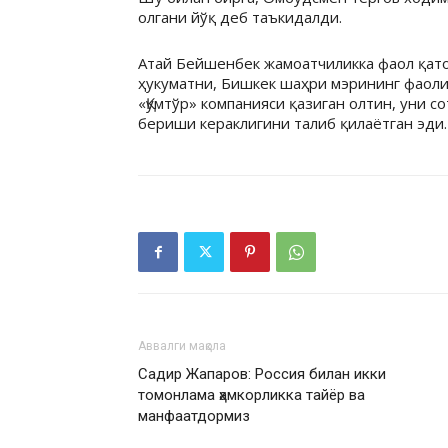
олгани йўқ деб таъкидалди.
Атай Бейшенбек жамоатчиликка фаол қато
ҳукуматни, Бишкек шаҳри мэрининг фаоли
«Қумтўр» компанияси қазиган олтин, уни 
бериши кераклигини талиб қилаётган эди.
Аввалги мақола
Садир Жапаров: Россия билан икки
томонлама ҳамкорликка тайёр ва
манфаатдормиз