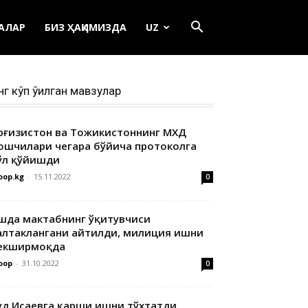
ЕАЛАР
БИЗ ҲАҚИМИЗДА
UZ
нг кўп ўқилган мавзулар
ирғизистон ва Тожикистоннинг МХДҚ
ошчилари чегара бўйича протоколга
ўл қўйишди
oop.kg
-
15.11.2022
0
шда мактабнинг ўқитувчиси
алтаклангани айтилди, милиция ишни
екширмоқда
oop
-
31.10.2022
0
уд Исаевга қарши ишни тўхтатди