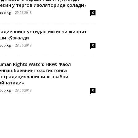
лекин у тергов изоляторида қолади)
oop.kg
-
29.06.2018
0
адиевнинг устидан иккинчи жиноят
ши қўзғалди
oop.kg
-
28.06.2018
0
uman Rights Watch: HRW: Фаол
унгишбаевнинг Қозоғистонга
кстрадицияланиши «ғазабни
айнатади»
oop.kg
-
28.06.2018
0