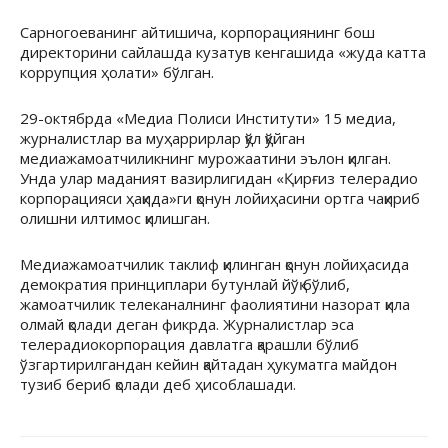
Сарногоеванинг айтишича, корпорациянинг бош
директорини сайлашда кузатув кенгашида «жуда катта
коррупция ҳолати» бўлган.
29-октябрда «Медиа Полиси Институти» 15 медиа,
журналистлар ва муҳаррирлар қўл қўйган
медиажамоатчиликнинг мурожаатини эълон қилган.
Унда улар маданият вазирлигидан «Қирғиз телерадио
корпорацияси ҳақида»ги қонун лойиҳасини ортга чақириб
олишни илтимос қилишган.
Медиажамоатчилик таклиф қилинган қонун лойиҳасида
демократия принциплари бутунлай йўқ бўлиб,
жамоатчилик телеканалнинг фаолиятини назорат қила
олмай қолади деган фикрда. Журналистлар эса
телерадиокорпорация давлатга қарашли бўлиб
ўзгартирилгандан кейин қайтадан ҳукуматга майдон
тузиб бериб қолади деб ҳисоблашади.