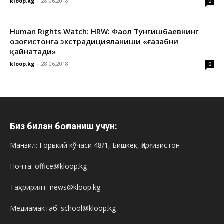
kloop.kg
-
28.06.2018
0
Human Rights Watch: HRW: Фаол Тунгишбаевнинг
Қозоғистонга экстрадицияланиши «ғазабни
қайнатади»
kloop.kg
-
28.06.2018
0
Биз билан боғланиш учун:
Манзил: Горький кўчаси 48/1, Бишкек, Қирғизистон
Почта: office@kloop.kg
Таҳририят: news@kloop.kg
Медиамактаб: school@kloop.kg