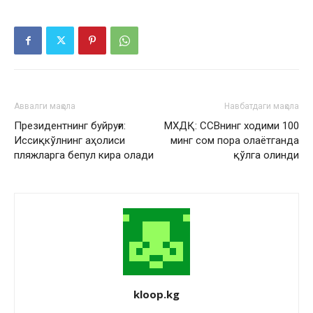
Аввалги мақола
Навбатдаги мақола
Президентнинг буйруғи:
МХДҚ: ССВнинг ходими 100
Иссиқкўлнинг аҳолиси
минг сом пора олаётганда
пляжларга бепул кира олади
қўлга олинди
kloop.kg