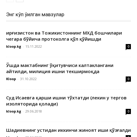
Энг кўп ўқилган мавзулар
Қирғизистон ва Тожикистоннинг МХДҚ бошчилари
чегара бўйича протоколга қўл қўйишди
kloop.kg
-
15.11.2022
0
Ўшда мактабнинг ўқитувчиси калтаклангани
айтилди, милиция ишни текширмоқда
Kloop
-
31.10.2022
0
Суд Исаевга қарши ишни тўхтатди (лекин у тергов
изоляторида қолади)
kloop.kg
-
29.06.2018
0
Шадиевнинг устидан иккинчи жиноят иши қўзғалди