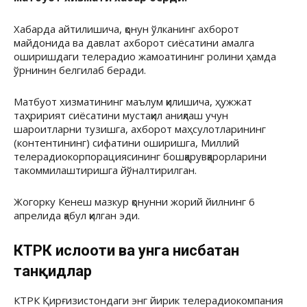
Хабарда айтилишича, қонун ўлканинг ахборот
майдонида ва давлат ахборот сиёсатини амалга
оширишдаги телерадио жамоатининг ролини ҳамда
ўрнинин белгилаб беради.
Матбуот хизматининг маълум қилишича, ҳужжат
таҳририят сиёсатини мустақил аниқлаш учун
шароитларни тузишга, ахборот маҳсулотларининг
(контентининг) сифатини оширишга, Миллий
телерадиокорпорациясининг бошқарувқарорларини
такоммилаштиришга йўналтирилган.
Жогорку Кенеш мазкур қонунни жорий йилнинг 6
апрелида қабул қилган эди.
КТРК ислоҳоти ва унга нисбатан
танқидлар
КТРК Қирғизистондаги энг йирик телерадиокомпания