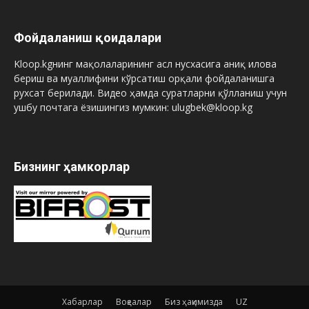
Фойдаланиш қоидалари
Kloop.kgнинг мақолаларининг асл нусхасига аниқ илова
бериш ва муаллифини кўрсатиш орқали фойдаланишга
рухсат берилади. Видео ҳамда суратларни қўлланиш учун
ушбу почтага ёзишингиз мумкин: ulugbek@kloop.kg
Бизнинг ҳамкорлар
Хабарлар
Воқеалар
Биз ҳақимизда
UZ