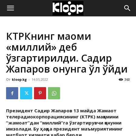
ҚИРҒИЗИСТОН
КТРКнинг мақоми
ЯНГИЛИКЛАРИ
«миллий» деб
ўзгартирилди. Садир
Жапаров қонунга қўл қўйди
От
kloop.kg
-
14.05.2022
360
Президент Садир Жапаров 13 майда Жамаот
телерадиокорпорациясининг (КТРК) мақомини
“жамоат”дан “миллий”га ўзгартирувчи қонунни
имзолади. Бу ҳақда президент маъмуриятининг
матбуот хизмати хабар берди.