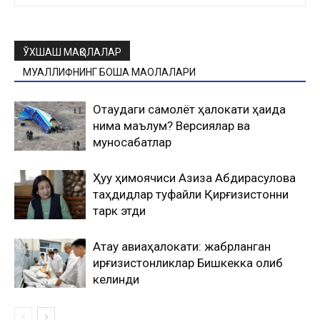
ЎХШАШ МАҚОЛАЛАР
МУАЛЛИФНИНГ БОШҚА МАҚОЛАЛАРИ
Оқтаудаги самолёт ҳалокати ҳақида
нима маълум? Версиялар ва
муносабатлар
Ҳуқуқ ҳимоячиси Азиза Абдирасулова
таҳдидлар туфайли Қирғизистонни
тарк этди
Ақтау авиаҳалокати: жабрланган
қирғизистонликлар Бишкекка олиб
келинди