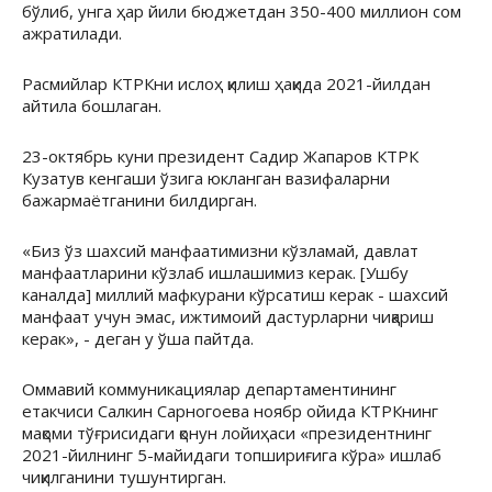
бўлиб, унга ҳар йили бюджетдан 350-400 миллион сом
ажратилади.
Расмийлар КТРКни ислоҳ қилиш ҳақида 2021-йилдан
айтила бошлаган.
23-октябрь куни президент Садир Жапаров КТРК
Кузатув кенгаши ўзига юкланган вазифаларни
бажармаётганини билдирган.
«Биз ўз шахсий манфаатимизни кўзламай, давлат
манфаатларини кўзлаб ишлашимиз керак. [Ушбу
каналда] миллий мафкурани кўрсатиш керак - шахсий
манфаат учун эмас, ижтимоий дастурларни чиқариш
керак», - деган у ўша пайтда.
Оммавий коммуникациялар департаментининг
етакчиси Салкин Сарногоева ноябр ойида КТРКнинг
мақоми тўғрисидаги қонун лойиҳаси «президентнинг
2021-йилнинг 5-майидаги топшириғига кўра» ишлаб
чиқилганини тушунтирган.