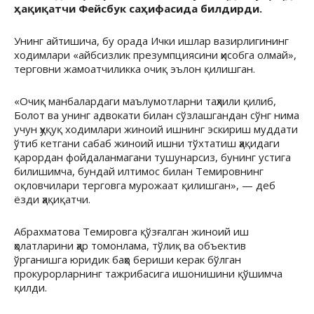
ҳақиқатчи Фейсбук саҳифасида билдирди.
Унинг айтишича, бу орада Ички ишлар вазирлигининг
ходимлари «айбсизлик презумпциясини ҳисобга олмай»,
терговни жамоатчиликка очиқ эълон қилишган.
«Очиқ манбалардаги маълумотларни таҳлили қилиб,
Болот ва унинг адвокати билан сўзлашгандан сўнг нима
учун ҳуқуқ ходимлари жиноий ишнинг эскириш муддати
ўтиб кетгани сабаб жиноий ишни тўхтатиш ҳақидаги
қарордан фойдаланмагани тушунарсиз, бунинг устига
билишимча, бундай илтимос билан Темировнинг
оқловчилари терговга мурожаат қилишган», — деб
ёзди ҳақиқатчи.
Абрахматова Темировга қўзғалган жиноий иш
ҳолатларини ҳар томонлама, тўлиқ ва объектив
ўрганишга юридик баҳо бериши керак бўлган
прокурорларнинг тажрибасига ишонишини қўшимча
қилди.