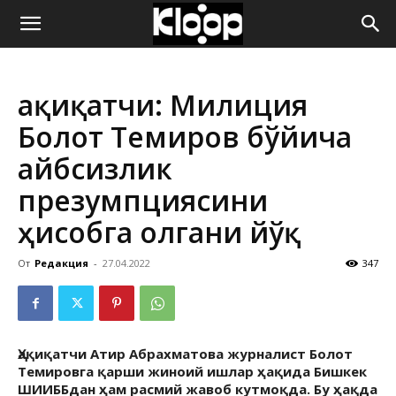
ҚИРҒИЗИСТОН
Ҳақиқатчи: Милиция
ЯНГИЛИКЛАРИ
Болот Темиров бўйича
айбсизлик
презумпциясини
ҳисобга олгани йўқ
От
Редакция
-
27.04.2022
347
Ҳақиқатчи Атир Абрахматова журналист Болот
Темировга қарши жиноий ишлар ҳақида Бишкек
ШИИББдан ҳам расмий жавоб кутмоқда. Бу ҳақда