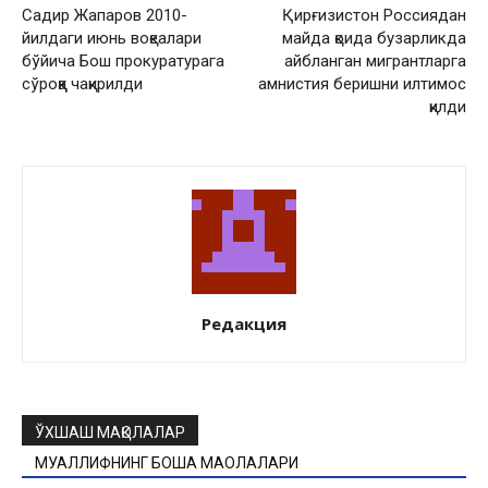
Садир Жапаров 2010-
Қирғизистон Россиядан
йилдаги июнь воқеалари
майда қоида бузарликда
бўйича Бош прокуратурага
айбланган мигрантларга
сўроққа чақирилди
амнистия беришни илтимос
қилди
Редакция
ЎХШАШ МАҚОЛАЛАР
МУАЛЛИФНИНГ БОШҚА МАҚОЛАЛАРИ