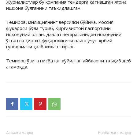
Журналистлар бу компания тендерга қатнашган ягона
ишхона бўлганини таъкидлашган.
Темиров, милициянинг версияси бўйича, Россия
фуқароси бўла туриб, Қирғизистон паспортини
ноқонуний олган, давлат чегарасинидан ноқонуний
ўтган ва қирғиз фуқаролигини олиш учун ҳарбий
гувоҳномани қалбакилаштирган.
Темиров ўзига нисбатан қўйилган айбларни таъқиб деб
атамоқда.
Аввалги мақола
Навбатдаги мақола