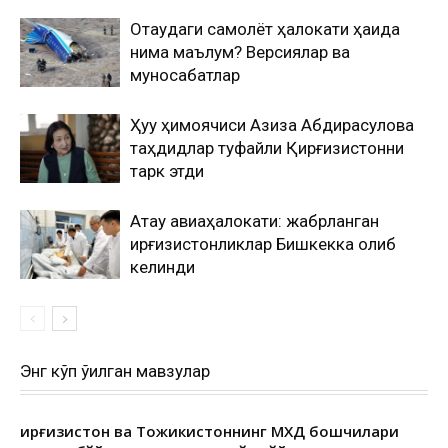
Оқтаудаги самолёт ҳалокати ҳақида
нима маълум? Версиялар ва
муносабатлар
Ҳуқуқ ҳимоячиси Азиза Абдирасулова
таҳдидлар туфайли Қирғизистонни
тарк этди
Ақтау авиаҳалокати: жабрланган
қирғизистонликлар Бишкекка олиб
келинди
Энг кўп ўқилган мавзулар
Қирғизистон ва Тожикистоннинг МХДҚ бошчилари