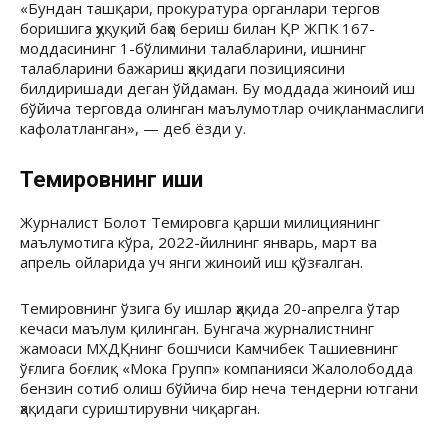
«Бундан ташқари, прокуратура органлари тергов
боришига ҳуқуқий баҳо бериш билан ҚР ЖПК 167-
моддасининг 1-бўлимини талабларини, ишнинг
талабларини бажариш ҳақидаги позициясини
билдиришади деган ўйдаман. Бу моддада жиноий иш
бўйича терговда олинган маълумотлар очиқланмаслиги
кафолатланган», — деб ёзди у.
Темировнинг иши
Журналист Болот Темировга қарши милициянинг
маълумотига кўра, 2022-йилнинг январь, март ва
апрель ойларида уч янги жиноий иш қўзғалган.
Темировнинг ўзига бу ишлар ҳақида 20-апрелга ўтар
кечаси маълум қилинган. Бунгача журналистнинг
жамоаси МХДҚнинг бошчиси Камчибек Ташиевнинг
ўғлига боғлиқ «Мока Групп» компанияси Жалолободда
бензин сотиб олиш бўйича бир неча тендерни ютгани
ҳақидаги суриштирувни чиқарган.