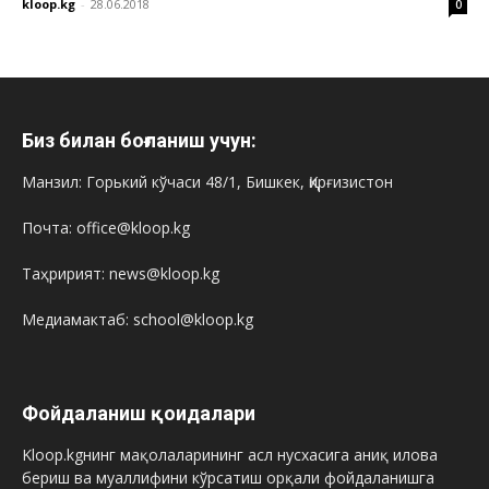
kloop.kg
-
28.06.2018
0
Биз билан боғланиш учун:
Манзил: Горький кўчаси 48/1, Бишкек, Қирғизистон
Почта: office@kloop.kg
Таҳририят: news@kloop.kg
Медиамактаб: school@kloop.kg
Фойдаланиш қоидалари
Kloop.kgнинг мақолаларининг асл нусхасига аниқ илова
бериш ва муаллифини кўрсатиш орқали фойдаланишга