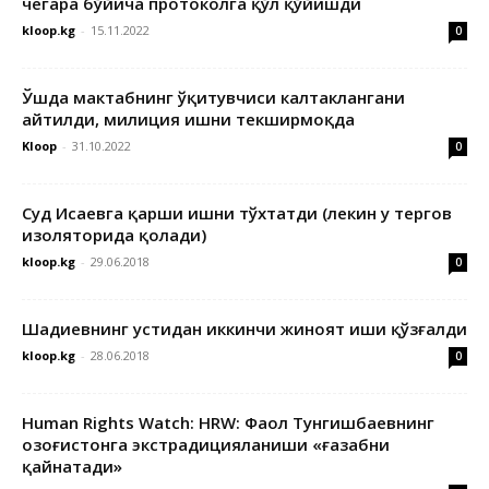
чегара бўйича протоколга қўл қўйишди
kloop.kg
-
15.11.2022
0
Ўшда мактабнинг ўқитувчиси калтаклангани
айтилди, милиция ишни текширмоқда
Kloop
-
31.10.2022
0
Суд Исаевга қарши ишни тўхтатди (лекин у тергов
изоляторида қолади)
kloop.kg
-
29.06.2018
0
Шадиевнинг устидан иккинчи жиноят иши қўзғалди
kloop.kg
-
28.06.2018
0
Human Rights Watch: HRW: Фаол Тунгишбаевнинг
Қозоғистонга экстрадицияланиши «ғазабни
қайнатади»