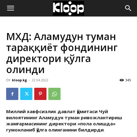
ҚИРҒИЗИСТОН
МХДҚ: Аламудун туман
ЯНГИЛИКЛАРИ
тараққиёт фондининг
директори қўлга
олинди
От
kloop.kg
-
22.04.2022
345
Миллий хавфсизлик давлат қўмитаси Чуй
вилоятининг Аламудун туман ривожлантириш
жамғармасининг директори «пола олишда»
гумонланиб қўлга олинганини билдирди
.