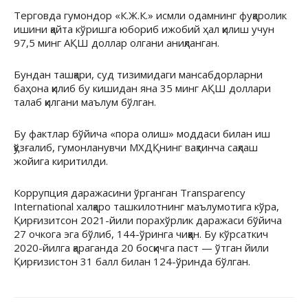
Терговда гумондор «К.Ж.К.» исмли одамнинг фуқаролик
ишини қайта кўришга юбориб ижобий ҳал қилиш учун
97,5 минг АҚШ доллар олгани аниқланган.
Бундан ташқари, суд тизимидаги мансабдорларни
баҳона қилиб бу кишидан яна 35 минг АҚШ доллари
талаб қилгани маълум бўлган.
Бу фактлар бўйича «пора олиш» моддаси билан иш
қўзғалиб, гумонланувчи МХДҚнинг вақтинча сақлаш
жойига киритилди.
Коррупция даражасини ўрганган Transparency
International халқаро ташкилотнинг маълумотига кўра,
Қирғизитсон 2021-йили порахўрлик даражаси бўйича
27 очкога эга бўлиб, 144-ўринга чиққан. Бу кўрсаткич
2020-йилга қараганда 20 босқичга паст — ўтган йили
Қирғизистон 31 балл билан 124-ўринда бўлган.