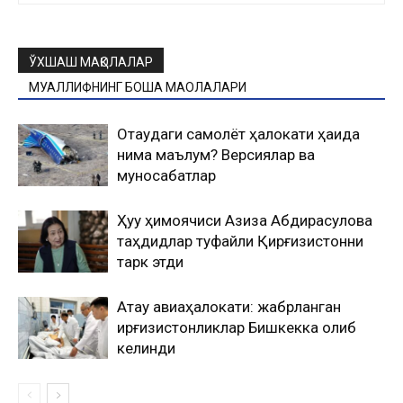
ЎХШАШ МАҚОЛАЛАР
МУАЛЛИФНИНГ БОШҚА МАҚОЛАЛАРИ
Оқтаудаги самолёт ҳалокати ҳақида
нима маълум? Версиялар ва
муносабатлар
Ҳуқуқ ҳимоячиси Азиза Абдирасулова
таҳдидлар туфайли Қирғизистонни
тарк этди
Ақтау авиаҳалокати: жабрланган
қирғизистонликлар Бишкекка олиб
келинди