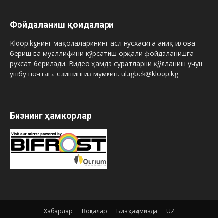
Фойдаланиш қоидалари
Kloop.kgнинг мақолаларининг асл нусхасига аниқ илова
бериш ва муаллифини кўрсатиш орқали фойдаланишга
рухсат берилади. Видео ҳамда суратларни қўлланиш учун
ушбу почтага ёзишингиз мумкин: ulugbek@kloop.kg
Бизнинг ҳамкорлар
Хабарлар
Воқеалар
Биз ҳақимизда
UZ