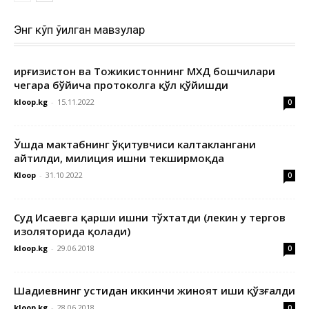
Энг кўп ўқилган мавзулар
Қирғизистон ва Тожикистоннинг МХДҚ бошчилари
чегара бўйича протоколга қўл қўйишди
kloop.kg
-
15.11.2022
0
Ўшда мактабнинг ўқитувчиси калтаклангани
айтилди, милиция ишни текширмоқда
Kloop
-
31.10.2022
0
Суд Исаевга қарши ишни тўхтатди (лекин у тергов
изоляторида қолади)
kloop.kg
-
29.06.2018
0
Шадиевнинг устидан иккинчи жиноят иши қўзғалди
kloop.kg
-
28.06.2018
0