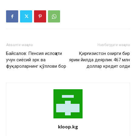
Аввалги мақола
Навбатдаги мақола
Байсалов: Пенсия ислоҳати
Қирғизистон охирги бир
учун сиёсий эрк ва
ярим йилда деярлик 467 млн
фуқароларнинг қўллови бор
доллар кредит олди
kloop.kg