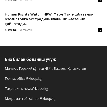
Human Rights Watch: HRW: Фаол Тунгишбаевнинг
Қозоғистонга экстрадицияланиши «ғазабни
қайнатади»
kloop.kg
-
28.06.2018
0
Биз билан боғланиш учун:
Манзил: Горький кўчаси 48/1, Бишкек, Қирғизистон
Почта: office@kloop.kg
Таҳририят: news@kloop.kg
Медиамактаб: school@kloop.kg