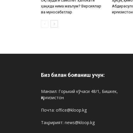
Оқтаудаги самолёт ҳалокати
Ҳуқуқ ҳимо
ҳақида нима маълум? Версиялар
Абдирасул
ва муносабатлар
Қирғизистон
Биз билан боғланиш учун:
Манзил: Горький кўчаси 48/1, Бишкек,
Қирғизистон
Почта: office@kloop.kg
Таҳририят: news@kloop.kg