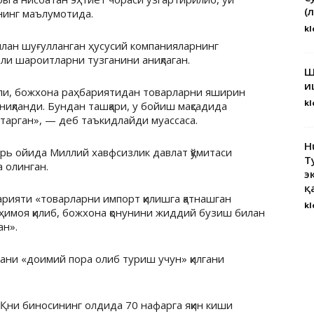
(
анинг маълумотида.
kl
лан шуғулланган ҳусусий компанияларнинг
ли шароитларни тузганини аниқлаган.
Ш
и
ли, божхона раҳбариятидан товарларни яширин
kl
иқланди. Бундан ташқари, у бойиш мақсадида
ўтарган», — деб таъкидлайди муассаса.
H
рь ойида Миллий хавфсизлик давлат қўмитаси
Т
 олинган.
э
қ
рияти «товарларни импорт қилишга қатнашган
kl
ҳимоя қилиб, божхона қонунини жиддий бузиш билан
ан».
ани «доимий пора олиб туриш учун» қилгани
Қни биносининг олдида 70 нафарга яқин киши