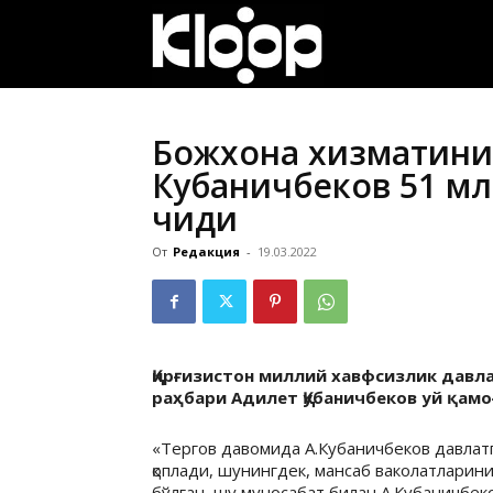
ҚИРҒИЗИСТОН
ЯНГИЛИКЛАРИ
Божхона хизматинин
Кубаничбеков 51 млн
чиқди
От
Редакция
-
19.03.2022
Қирғизистон миллий хавфсизлик давл
раҳбари Адилет Қубаничбеков уй қамо
«Тергов давомида А.Кубаничбеков давлатг
қоплади, шунингдек, мансаб ваколатларини
бўлган, шу муносабат билан А.Кубаничбек