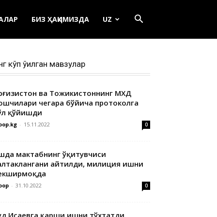
ЕАЛАР
БИЗ ҲАҚИМИЗДА
UZ
нг кўп ўқилган мавзулар
ирғизистон ва Тожикистоннинг МХДҚ
ошчилари чегара бўйича протоколга
ўл қўйишди
oop.kg
-
15.11.2022
0
шда мактабнинг ўқитувчиси
алтаклангани айтилди, милиция ишни
екширмоқда
oop
-
31.10.2022
0
уд Исаевга қарши ишни тўхтатди