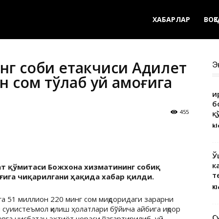
ХАБАРЛАР
ВОҚ
г собиқ етакчиси Адилет
Э
 сом тўлаб уй қамоғига
Қ
б
455
қ
kl
Ў
к
ат қўмитаси Божхона хизматининг собиқ
т
ғига чиқарилгани ҳақида хабар қилди.
Kl
а 51 миллион 220 минг сом миқдоридаги зарарни
 суиистеъмол қилиш ҳолатлари бўйича айбига иқрор
С
овга нисбатан эҳтиёт чораси ўзгартирилиб, уй