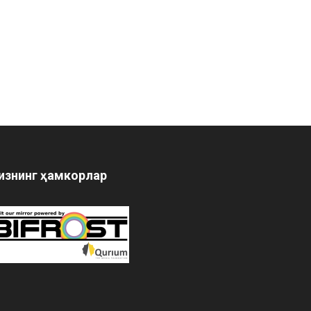
изнинг ҳамкорлар