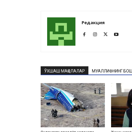
Редакция
ЎХШАШ МАҚОЛАЛАР
МУАЛЛИФНИНГ БОШ