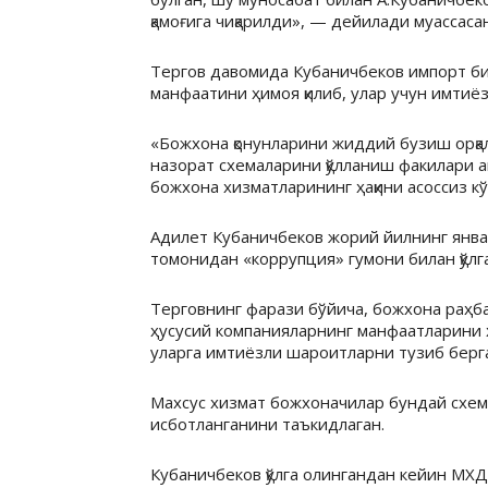
қамоғига чиқарилди», — дейилади муассас
Тергов давомида Кубаничбеков импорт би
манфаатини ҳимоя қилиб, улар учун имтиёз
«Божхона қонунларини жиддий бузиш орқа
назорат схемаларини қўлланиш факилари ан
божхона хизматларининг ҳақини асоссиз к
Адилет Кубаничбеков жорий йилнинг янва
томонидан «коррупция» гумони билан қўлга
Терговнинг фарази бўйича, божхона раҳба
ҳусусий компанияларнинг манфаатларини 
уларга имтиёзли шароитларни тузиб берг
Махсус хизмат божхоначилар бундай схем
исботланганини таъкидлаган.
Кубаничбеков қўлга олингандан кейин МХД