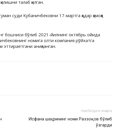
қилишни талаб қилган.
ман суди Кубаничбековни 17-мартга қадар қамоққа
нг бошчиси бўлиб 2021-йилнинг октябрь ойида
ничбековнинг номига олти компания рўйхатга
 эттираётгани аниқланган.
Навбатдаги мақола
н
Исфана шаҳрининг номи Раззоқов бўлиб
ўзгарди