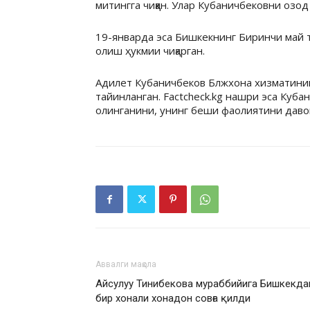
митингга чиққан. Улар Кубаничбековни озод 
19-январда эса Бишкекнинг Биринчи май ту
олиш ҳукмии чиқарган.
Адилет Кубаничбеков Блжхона хизматини
тайинланган. Factcheck.kg нашри эса Куба
олинганини, унинг беши фаолиятини давом
Аввалги мақола
Айсулуу Тинибекова мураббийига Бишкекда
бир хонали хонадон совға қилди