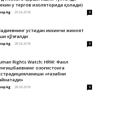
лекин у тергов изоляторида қолади)
oop.kg
-
29.06.2018
0
адиевнинг устидан иккинчи жиноят
ши қўзғалди
oop.kg
-
28.06.2018
0
uman Rights Watch: HRW: Фаол
унгишбаевнинг Қозоғистонга
кстрадицияланиши «ғазабни
айнатади»
oop.kg
-
28.06.2018
0