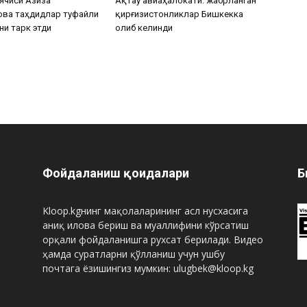
ячиси Азиза
Ақтау авиаҳалокати: жабрланган
ова таҳдидлар туфайли
қирғизистонликлар Бишкекка
ни тарк этди
олиб келинди
Фойдаланиш қоидалари
Б
Kloop.kgнинг мақолаларининг асл нусхасига
аниқ илова бериш ва муаллифини кўрсатиш
орқали фойдаланишга рухсат берилади. Видео
ҳамда суратларни қўлланиш учун ушбу
почтага ёзишингиз мумкин: ulugbek@kloop.kg