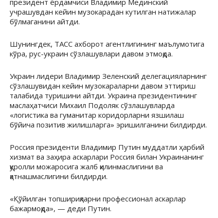
президент ёрдамчиси Владимир Мединский
учрашувдан кейин музокарадан кутилган натижалар
бўлмаганини айтди.
Шунингдек, ТАСС ахборот агентлигининг маълумотига
кўра, рус-украин сўзлашувлари давом этмоқда.
Украин лидери Владимир Зеленский делегацияларнинг
сўзлашувидан кейин музокараларни давом эттириш
талабида туришини айтди. Украина президентининг
маслаҳатчиси Михаил Подоляк сўзлашувларда
«логистика ва гуманитар коридорларни язшилаш
бўйича позитив жилишларга» эришилганини билдирди.
Россия президенти Владимир Путин муддатли ҳарбий
хизмат ва заҳира аскарлари Россия билан Украинанинг
қуролли можаросига жалб қилинмаслигини ва
қатнашмаслигини билдирди.
«Қўйилган топшириқларни профессионал аскарлар
бажармоқда», — деди Путин.