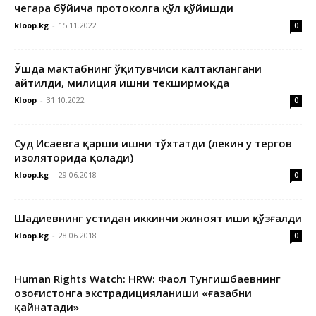
чегара бўйича протоколга қўл қўйишди
kloop.kg
-
15.11.2022
0
Ўшда мактабнинг ўқитувчиси калтаклангани
айтилди, милиция ишни текширмоқда
Kloop
-
31.10.2022
0
Суд Исаевга қарши ишни тўхтатди (лекин у тергов
изоляторида қолади)
kloop.kg
-
29.06.2018
0
Шадиевнинг устидан иккинчи жиноят иши қўзғалди
kloop.kg
-
28.06.2018
0
Human Rights Watch: HRW: Фаол Тунгишбаевнинг
Қозоғистонга экстрадицияланиши «ғазабни
қайнатади»