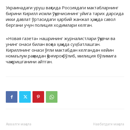
Украинадаги уруш вақтида Россиядаги мактабларнинг
бирини Кирилл исмли ўқувчисининг уйига тарих дарсида
икки давлат ўртасидаги ҳарбий жанжал ҳақида савол
бергани учун полиция ходимлари келган.
«Новая газета» нашрининг журналистлари ўқувчи ва
унинг онаси билан воқеа ҳақида суҳбатлашган.
Кириллнинг онаси ўғли мактабдан келгандан кейин
номаълум рақамдан қўнғироқ бўлиб, милиция бўлимига
чақиришганини айтган.
Аввалги мақола
Навбатдаги мақола