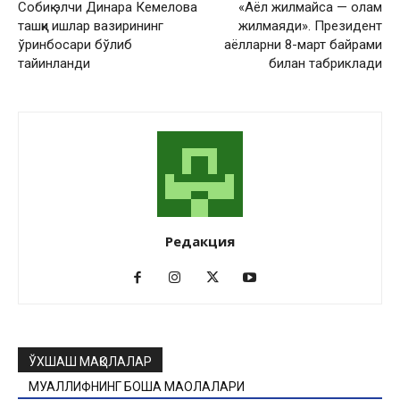
Собиқ элчи Динара Кемелова
«Аёл жилмайса — олам
ташқи ишлар вазирининг
жилмаяди». Президент
ўринбосари бўлиб
аёлларни 8-март байрами
тайинланди
билан табриклади
Редакция
ЎХШАШ МАҚОЛАЛАР
МУАЛЛИФНИНГ БОШҚА МАҚОЛАЛАРИ