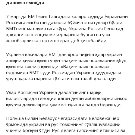
давом этмоқда.
7-мартда БМТнинг Гаагадаги халқаро судида Украинани
Россияга нисбатан даъвоси бўйича эшитувлар бўлди.
БМТнинг маълумотига кўра, Украина Россия Геноцид
ҳақидаги конвенция меъёрларини бузган ва уни
жавобгарликка тортиш керак деб ҳисоблайди.
Украина вакиллари БМТдан қарор чиққунга қадар украин
халқини ҳимоя қилиш учун «вақтинчалик чораларни» қабул
қилишни таклиф қилишди. «Вақтинчалик чоралар»
ёрдамида БМТ суди Россиядан Украина ҳудудидаги
уруш ҳаракатларини тўхтатишни талаб қила олади.
Улар Россияни Украина давлатининг шарқий
вилоятларида геноцид қилган деган айбловларни инкор
қилувчи далилларни ҳам келтиришга ваъда беришди.
Польша билан Беларус чегарасидаги Беловежа чер
ўрмонида украин ва рус томоннинг сўзлашувларини
учинчи босқичи ўтди. Рус делегациясининг етакчиси ва