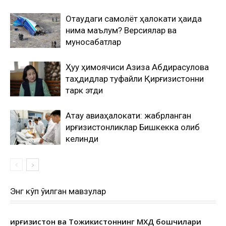
Оқтаудаги самолёт ҳалокати ҳақида
нима маълум? Версиялар ва
муносабатлар
Ҳуқуқ ҳимоячиси Азиза Абдирасулова
таҳдидлар туфайли Қирғизистонни
тарк этди
Ақтау авиаҳалокати: жабрланган
қирғизистонликлар Бишкекка олиб
келинди
Энг кўп ўқилган мавзулар
Қирғизистон ва Тожикистоннинг МХДҚ бошчилари