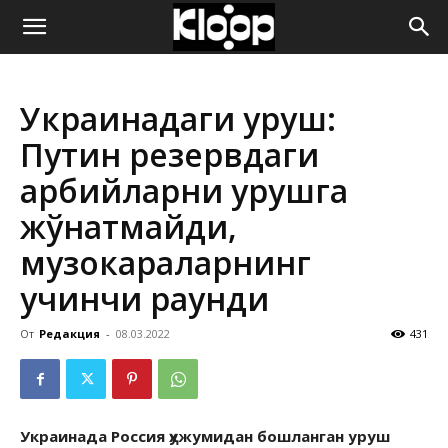
ҚИРҒИЗИСТОН
Украинадаги уруш:
ЯНГИЛИКЛАРИ
Путин резервдаги
ҳарбийларни урушга
жўнатмайди,
музокараларнинг
учинчи раунди
От
Редакция
-
08.03.2022
431
Украинада Россия ҳужумидан бошланган уруш