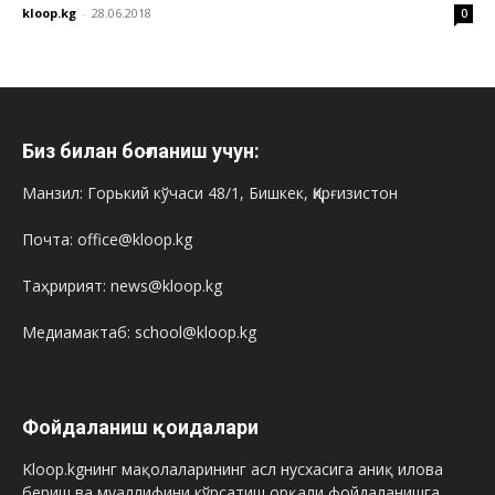
kloop.kg
-
28.06.2018
0
Биз билан боғланиш учун:
Манзил: Горький кўчаси 48/1, Бишкек, Қирғизистон
Почта: office@kloop.kg
Таҳририят: news@kloop.kg
Медиамактаб: school@kloop.kg
Фойдаланиш қоидалари
Kloop.kgнинг мақолаларининг асл нусхасига аниқ илова
бериш ва муаллифини кўрсатиш орқали фойдаланишга