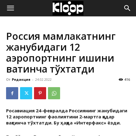
ҚИРҒИЗИСТОН
Россия мамлакатнинг
ЯНГИЛИКЛАРИ
жанубидаги 12
аэропортнинг ишини
вақтинча тўхтатди
От
Редакция
-
24.02.2022
416
Росавиация 24-февралда Россиянинг жанубидаги
12 аэропортнинг фаолиятини 2-мартга қадар
вақтинча тўхтатди. Бу ҳақда «Интерфакс» ёзди.