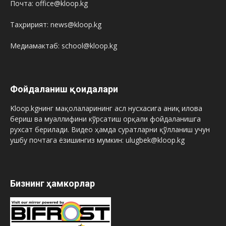
Почта: office@kloop.kg
Таҳририят: news@kloop.kg
Медиамактаб: school@kloop.kg
Фойдаланиш қоидалари
Kloop.kgнинг мақолаларининг асл нусхасига аниқ илова
бериш ва муаллифини кўрсатиш орқали фойдаланишга
рухсат берилади. Видео ҳамда суратларни қўлланиш учун
ушбу почтага ёзишингиз мумкин: ulugbek@kloop.kg
Бизнинг ҳамкорлар