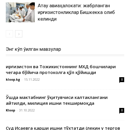
Ақтау авиаҳалокати: жабрланган
қирғизистонликлар Бишкекка олиб
келинди
Энг кўп ўқилган мавзулар
Қирғизистон ва Тожикистоннинг МХДҚ бошчилари
чегара бўйича протоколга қўл қўйишди
kloop.kg
-
15.11.2022
0
Ўшда мактабнинг ўқитувчиси калтаклангани
айтилди, милиция ишни текширмоқда
Kloop
-
31.10.2022
0
Суд Исаевга қарши ишни тўхтатди (лекин у тергов