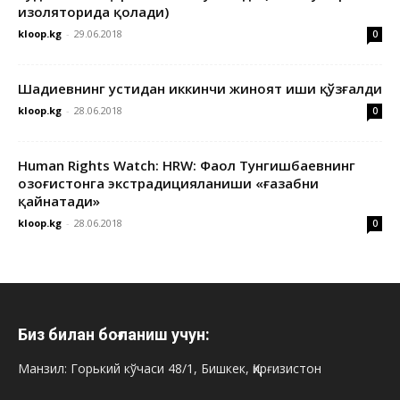
изоляторида қолади)
kloop.kg
-
29.06.2018
0
Шадиевнинг устидан иккинчи жиноят иши қўзғалди
kloop.kg
-
28.06.2018
0
Human Rights Watch: HRW: Фаол Тунгишбаевнинг
Қозоғистонга экстрадицияланиши «ғазабни
қайнатади»
kloop.kg
-
28.06.2018
0
Биз билан боғланиш учун:
Манзил: Горький кўчаси 48/1, Бишкек, Қирғизистон