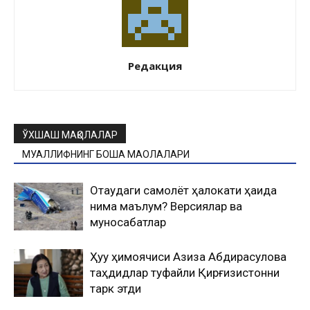
Редакция
ЎХШАШ МАҚОЛАЛАР
МУАЛЛИФНИНГ БОШҚА МАҚОЛАЛАРИ
Оқтаудаги самолёт ҳалокати ҳақида
нима маълум? Версиялар ва
муносабатлар
Ҳуқуқ ҳимоячиси Азиза Абдирасулова
таҳдидлар туфайли Қирғизистонни
тарк этди