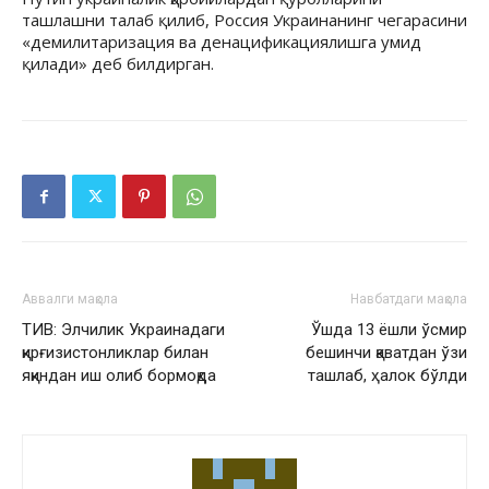
ташлашни талаб қилиб, Россия Украинанинг чегарасини
«демилитаризация ва денацификациялишга умид
қилади» деб билдирган.
Аввалги мақола
Навбатдаги мақола
ТИВ: Элчилик Украинадаги
Ўшда 13 ёшли ўсмир
қирғизистонликлар билан
бешинчи қаватдан ўзи
яқиндан иш олиб бормоқда
ташлаб, ҳалок бўлди