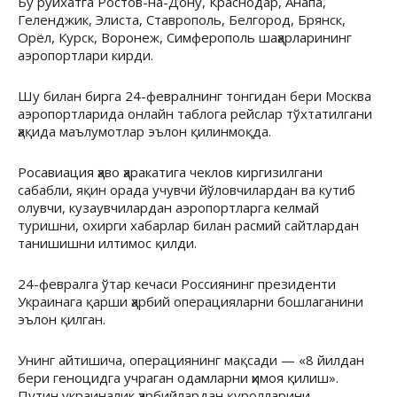
Бу рўйхатга Ростов-на-Дону, Краснодар, Анапа,
Геленджик, Элиста, Ставрополь, Белгород, Брянск,
Орёл, Курск, Воронеж, Симферополь шаҳарларининг
аэропортлари кирди.
Шу билан бирга 24-февралнинг тонгидан бери Москва
аэропортларида онлайн таблога рейслар тўхтатилгани
ҳақида маълумотлар эълон қилинмоқда.
Росавиация ҳаво ҳаракатига чеклов киргизилгани
сабабли, яқин орада учувчи йўловчилардан ва кутиб
олувчи, кузаувчилардан аэропортларга келмай
туришни, охирги хабарлар билан расмий сайтлардан
танишишни илтимос қилди.
24-февралга ўтар кечаси Россиянинг президенти
Украинага қарши ҳарбий операцияларни бошлаганини
эълон қилган.
Унинг айтишича, операциянинг мақсади — «8 йилдан
бери геноцидга учраган одамларни ҳимоя қилиш».
Путин украиналик ҳарбийлардан қуролларини