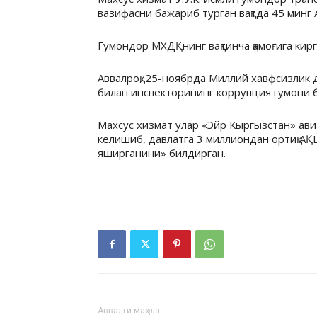
вазифасни бажариб турган вақтда 45 минг
Гумондор МХДҚнинг вақтинча қамоғига кир
Аввалроқ, 25-ноябрда Миллий хавфсизлик 
билан инспекторининг коррупция гумони би
Махсус хизмат улар «Эйр Кыргызстан» ав
келишиб, давлатга 3 миллиондан ортиқ АҚ
яширганини» билдирган.
Аввалги мақола