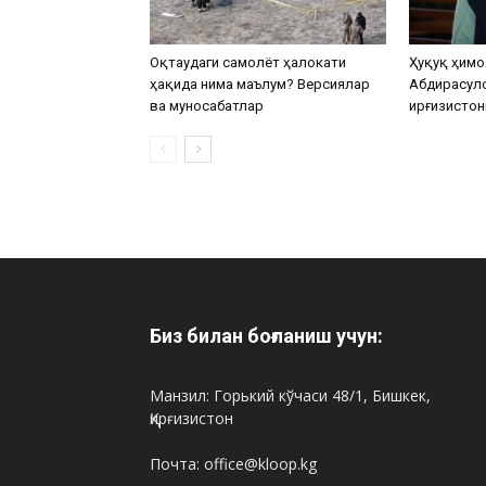
Оқтаудаги самолёт ҳалокати
Ҳуқуқ ҳимо
ҳақида нима маълум? Версиялар
Абдирасул
ва муносабатлар
Қирғизистон
Биз билан боғланиш учун:
Манзил: Горький кўчаси 48/1, Бишкек,
Қирғизистон
Почта: office@kloop.kg