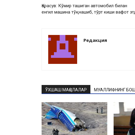
Қорасув: Кўмир ташиган автомобил билан
енгил машина тўқнашиб, тўрт киши вафот эт
Редакция
ЎХШАШ МАҚОЛАЛАР
МУАЛЛИФНИНГ БОШ