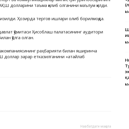
(
 АҚШ долларини таъма қилиб олганини маълум қилди.
kl
гизилди. Ҳозирда тергов ишлари олиб борилмоқда.
Ш
давлат қўмитаси Ҳисоблаш палатасининг аудитори
и
лан қўлга олган.
kl
иакомпаниясининг раҳбарияти билан яширинча
Ш доллар зарар етказилганини «атайлаб
H
Т
э
қ
kl
Навбатдаги мақола