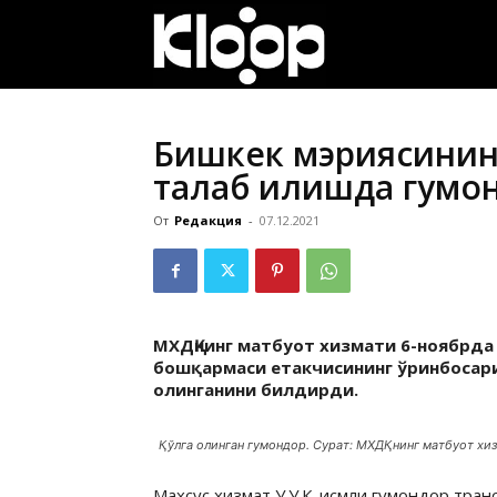
ҚИРҒИЗИСТОН
ЯНГИЛИКЛАРИ
Бишкек мэриясинин
талаб қилишда гумо
От
Редакция
-
07.12.2021
МХДҚнинг матбуот хизмати 6-ноябрда
бошқармаси етакчисининг ўринбосари
олинганини билдирди.
Қўлга олинган гумондор. Сурат: МХДҚнинг матбуот хи
Махсус хизмат У.У.К. исмли гумондор тра