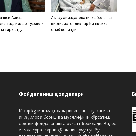
ячиси Азиза
Ақтау авиаҳалокати: жабрланган
ова таҳдидлар туфайли
қирғизистонликлар Бишкекка
ни тарк этди
олиб келинди
Фойдаланиш қоидалари
Б
Kloop.kgнинг мақолаларининг асл нусхасига
аниқ илова бериш ва муаллифини кўрсатиш
орқали фойдаланишга рухсат берилади. Видео
ҳамда суратларни қўлланиш учун ушбу