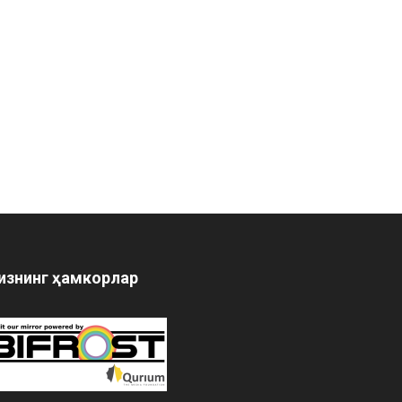
изнинг ҳамкорлар