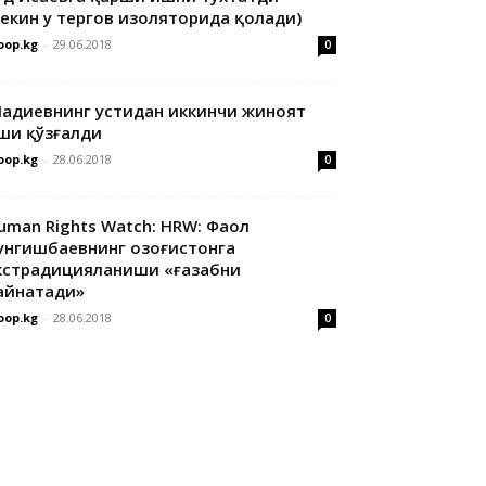
лекин у тергов изоляторида қолади)
oop.kg
-
29.06.2018
0
адиевнинг устидан иккинчи жиноят
ши қўзғалди
oop.kg
-
28.06.2018
0
uman Rights Watch: HRW: Фаол
унгишбаевнинг Қозоғистонга
кстрадицияланиши «ғазабни
айнатади»
oop.kg
-
28.06.2018
0