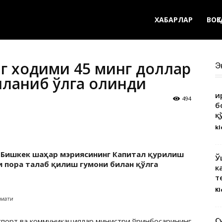
ХАБАРЛАР
ВОҚ
г ходими 45 минг доллар
Э
нланиб қўлга олинди
Қ
494
б
қ
kl
 Бишкек шаҳар мэриясининг Капитал қурилиш
Ў
 пора талаб қилиш гумони билан қўлга
к
т
Kl
змати
С
нспорт ва коммуникациялар министри ўринбосарининг