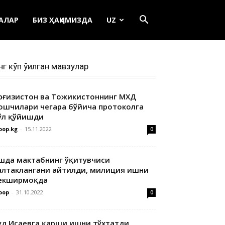
ЕАЛАР
БИЗ ҲАҚИМИЗДА
UZ
нг кўп ўқилган мавзулар
ирғизистон ва Тожикистоннинг МХДҚ
ошчилари чегара бўйича протоколга
ўл қўйишди
oop.kg
-
15.11.2022
0
шда мактабнинг ўқитувчиси
алтаклангани айтилди, милиция ишни
екширмоқда
oop
-
31.10.2022
0
уд Исаевга қарши ишни тўхтатди