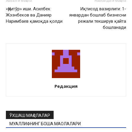
Аввалги мақола
Навбатдаги мақола
«Қумтўр» иши. Асилбек
Иқтисод вазирлиги: 1-
Жээнбеков ва Данияр
январдан бошлаб бизнесни
Наримбаев қамоқда қолди
режали текширув қайта
бошланади
Редакция
ЎХШАШ МАҚОЛАЛАР
МУАЛЛИФНИНГ БОШҚА МАҚОЛАЛАРИ