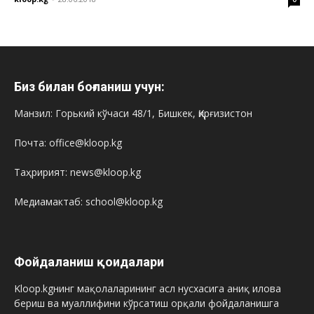
Биз билан боғланиш учун:
Манзил: Горький кўчаси 48/1, Бишкек, Қирғизистон
Почта: office@kloop.kg
Таҳририят: news@kloop.kg
Медиамактаб: school@kloop.kg
Фойдаланиш қоидалари
Kloop.kgнинг мақолаларининг асл нусхасига аниқ илова
бериш ва муаллифини кўрсатиш орқали фойдаланишга