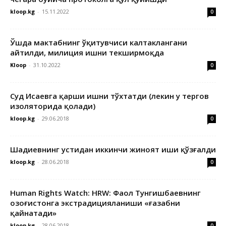
kloop.kg
-
15.11.2022
0
Ўшда мактабнинг ўқитувчиси калтаклангани
айтилди, милиция ишни текширмоқда
Kloop
-
31.10.2022
0
Суд Исаевга қарши ишни тўхтатди (лекин у тергов
изоляторида қолади)
kloop.kg
-
29.06.2018
0
Шадиевнинг устидан иккинчи жиноят иши қўзғалди
kloop.kg
-
28.06.2018
0
Human Rights Watch: HRW: Фаол Тунгишбаевнинг
Қозоғистонга экстрадицияланиши «ғазабни
қайнатади»
kloop.kg
-
28.06.2018
0