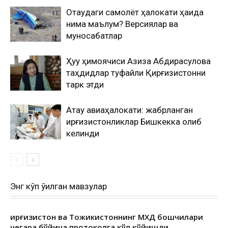
Оқтаудаги самолёт ҳалокати ҳақида
нима маълум? Версиялар ва
муносабатлар
Ҳуқуқ ҳимоячиси Азиза Абдирасулова
таҳдидлар туфайли Қирғизистонни
тарк этди
Ақтау авиаҳалокати: жабрланган
қирғизистонликлар Бишкекка олиб
келинди
Энг кўп ўқилган мавзулар
Қирғизистон ва Тожикистоннинг МХДҚ бошчилари
чегара бўйича протоколга қўл қўйишди