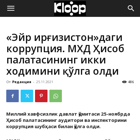
ҚИРҒИЗИСТОН
«Эйр Қирғизистон»даги
ЯНГИЛИКЛАРИ
коррупция. МХДҚ Ҳисоб
палатасининг икки
ходимини қўлга олди
От
Редакция
-
25.11.2021
486
Миллий хавфсизлик давлат қўмитаси 25-ноябрда
Ҳисоб палатасининг аудитори ва инспекторини
коррупция шубҳаси билан қўлга олди.