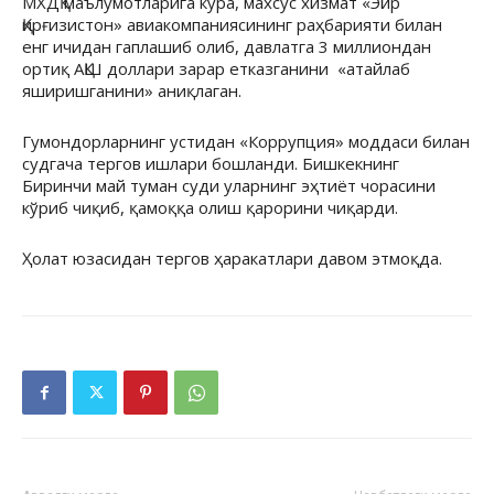
МХДҚ маълумотларига кўра, махсус хизмат «Эйр
Қирғизистон» авиакомпаниясининг раҳбарияти билан
енг ичидан гаплашиб олиб, давлатга 3 миллиондан
ортиқ АҚШ доллари зарар етказганини «атайлаб
яширишганини» аниқлаган.
Гумондорларнинг устидан «Коррупция» моддаси билан
судгача тергов ишлари бошланди. Бишкекнинг
Биринчи май туман суди уларнинг эҳтиёт чорасини
кўриб чиқиб, қамоққа олиш қарорини чиқарди.
Ҳолат юзасидан тергов ҳаракатлари давом этмоқда.