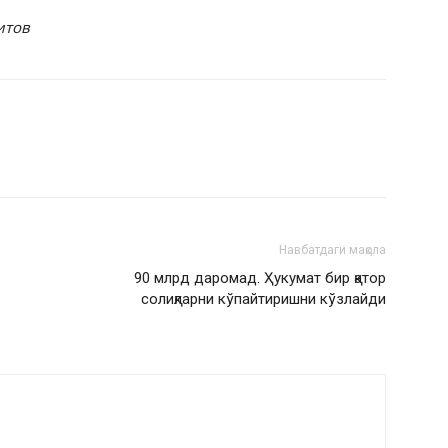
итов
Навбатдаги мақола
90 млрд даромад. Ҳукумат бир қатор
солиқларни кўпайтиришни кўзлайди