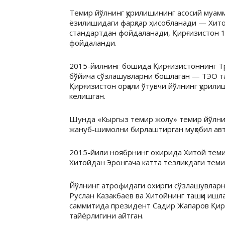
Темир йўлнинг қурилишининг асосий муамм
ёзилишидаги фарқлар ҳисобланади — Хитой
стандартдан фойдаланади, Қирғизистон 
фойдаланди.
2015-йилнинг бошида Қирғизистоннинг Тр
бўйича сўзлашувларни бошлаган — ТЭО т
Қирғизистон орқали ўтувчи йўлнинг қури
келишган.
Шунда «Кыргыз темир жолу» темир йўлни
жануб-шимолни бирлаштирган муқобил авт
2015-йили ноябрнинг охирида Хитой тем
Хитойдан Эронгача катта тезликдаги темир
Йўлнинг атрофидаги охирги сўзлашувларн
Руслан Казакбаев ва Хитойнинг ташқи ишл
саммитида президент Садир Жапаров Қир
тайёрлигини айтган.