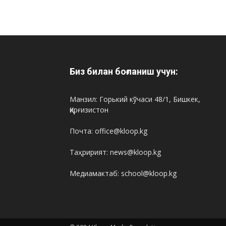
Биз билан боғланиш учун:
Манзил: Горький кўчаси 48/1, Бишкек,
Қирғизистон
Почта: office@kloop.kg
Таҳририят: news@kloop.kg
Медиамактаб: school@kloop.kg