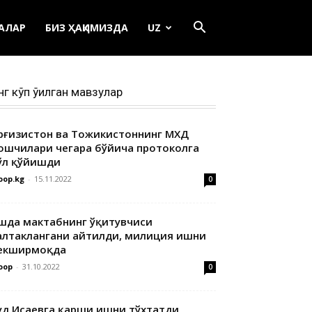
ЕАЛАР
БИЗ ҲАҚИМИЗДА
UZ
нг кўп ўқилган мавзулар
ирғизистон ва Тожикистоннинг МХДҚ
ошчилари чегара бўйича протоколга
ўл қўйишди
oop.kg
-
15.11.2022
0
шда мактабнинг ўқитувчиси
алтаклангани айтилди, милиция ишни
екширмоқда
oop
-
31.10.2022
0
уд Исаевга қарши ишни тўхтатди