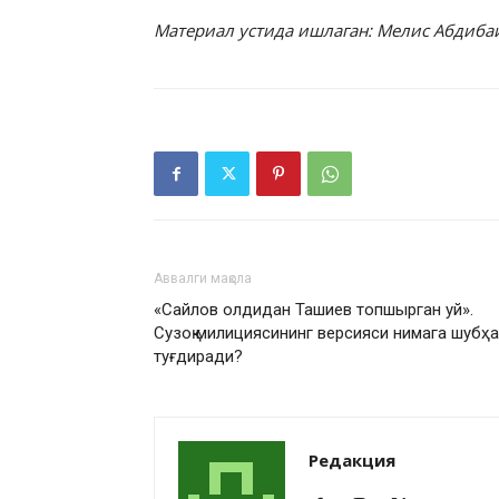
Материал устида ишлаган: Мелис Абдиба
Аввалги мақола
«Сайлов олдидан Ташиев топшырган уй».
Сузоқ милициясининг версияси нимага шубҳа
туғдиради?
Редакция