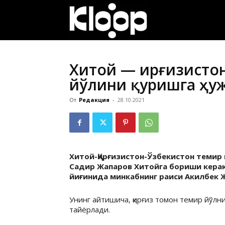
ҚИРҒИЗИСТОН
ЯНГИЛИКЛАРИ
Хитой — Қирғизисто
йўлини қуришга ҳу
От
Редакция
-
28.10.2021
Хитой-Қирғизистон-Ўзбекистон темир
Садир Жапаров Хитойга бориши керак
йиғинида минкабнинг раиси Акилбек 
Унинг айтишича, қирғиз томон темир йўлн
тайёрлади.