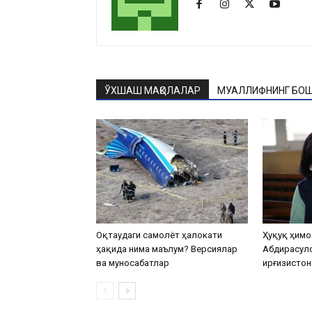
ЎХШАШ МАҚОЛАЛАР
МУАЛЛИФНИНГ БОШ
Оқтаудаги самолёт ҳалокати
Ҳуқуқ ҳимо
ҳақида нима маълум? Версиялар
Абдирасул
ва муносабатлар
Қирғизистон