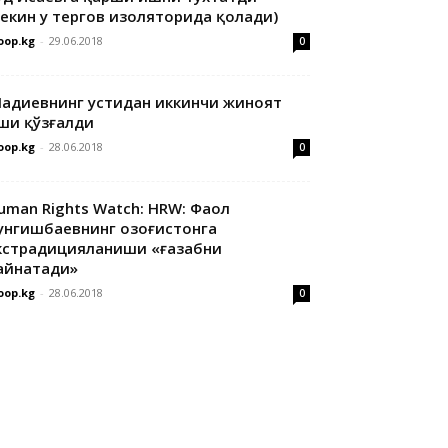
лекин у тергов изоляторида қолади)
oop.kg
-
29.06.2018
0
адиевнинг устидан иккинчи жиноят
ши қўзғалди
oop.kg
-
28.06.2018
0
uman Rights Watch: HRW: Фаол
унгишбаевнинг Қозоғистонга
кстрадицияланиши «ғазабни
айнатади»
oop.kg
-
28.06.2018
0