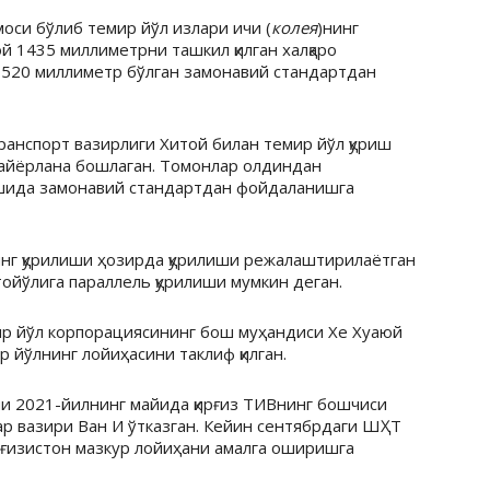
оси бўлиб темир йўл излари ичи (
колея
)нинг
 1435 миллиметрни ташкил қилган халқаро
1520 миллиметр бўлган замонавий стандартдан
анспорт вазирлиги Хитой билан темир йўл қуриш
айёрлана бошлаган. Томонлар олдиндан
лишида замонавий стандартдан фойдаланишга
нг қурилиши ҳозирда қурилиши режалаштирилаётган
ойўлига параллель қурилиши мумкин деган.
ир йўл корпорациясининг бош муҳандиси Хе Хуаюй
 йўлнинг лойиҳасини таклиф қилган.
и 2021-йилнинг майида қирғиз ТИВнинг бошчиси
ар вазири Ван И ўтказган. Кейин сентябрдаги ШҲТ
ғизистон мазкур лойиҳани амалга оширишга