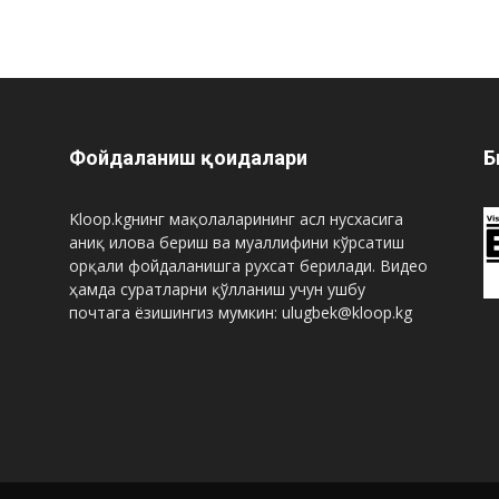
Фойдаланиш қоидалари
Б
Kloop.kgнинг мақолаларининг асл нусхасига
аниқ илова бериш ва муаллифини кўрсатиш
орқали фойдаланишга рухсат берилади. Видео
ҳамда суратларни қўлланиш учун ушбу
почтага ёзишингиз мумкин: ulugbek@kloop.kg