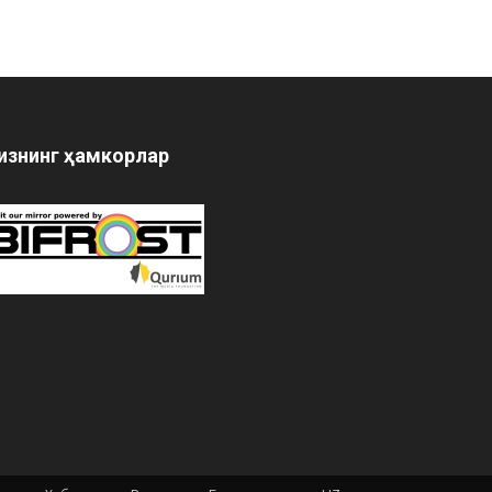
изнинг ҳамкорлар