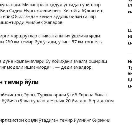
якунланди. Министрлар ҳудуд устидан учишлар
(
 Биз Садир Нургожоевичнинг Хитойга бўлган иш
kl
 ёпиқ. Очилгандан кейин зудлик билан сафар
б ишонтирди Акилбек Жапаров.
Ш
рги маршрутлар аниқланганини» қўшимча қилди.
и
ли 280 км темир йўл ўтади, унинг 57 км тоннель
kl
ча дунё компаниялари бу лойиҳани амалга ошириш
H
инг модели ишланмоқда» , — деди амалдор.
Т
э
қ
н темир йўли
kl
бекистон, Эрон, Туркия орқали ўтиб Европа билан
 бўйича сўзлашувлар деярлик 20 йилдан бери давом
Қирғизистон орқали ўтадиган темир йўлнинг биринчи