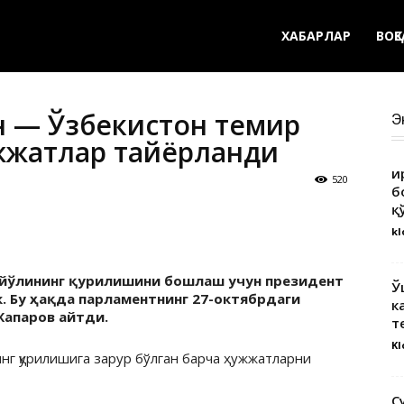
ХАБАРЛАР
ВОҚ
н — Ўзбекистон темир
Э
жжатлар тайёрланди
Қ
520
б
қ
kl
 йўлининг қурилишини бошлаш учун президент
Ў
. Бу ҳақда парламентнинг 27-октябрдаги
к
Жапаров айтди.
т
Kl
инг қурилишига зарур бўлган барча ҳужжатларни
С