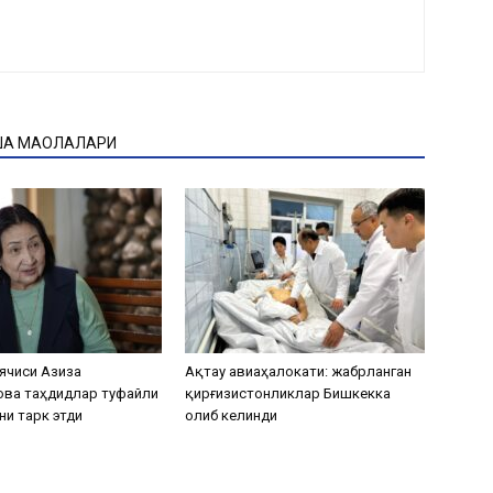
ҚА МАҚОЛАЛАРИ
ячиси Азиза
Ақтау авиаҳалокати: жабрланган
ова таҳдидлар туфайли
қирғизистонликлар Бишкекка
ни тарк этди
олиб келинди