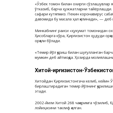
«Ўзбек томон билан охирги сўзлашувлар 
ўтказиб, барча ҳужжатларни тайёрлашди.
сафари кутяпмиз. Пекин коронавирус сабаб
давомида бу масала ҳал қилинади», — де
Минкабнинг раиси «ҳукумат томонидан охи
Ҳисобларга кўра, Қирғизистон ҳудуди орқа
орқали бўлади.
«Темир йўл қуриш билан шуғулланган бар
мумкин деб айтмоқда. Ҳозирда молиялашн
Хитой-Қирғизистон-Ўзбекисто
Хитойдан Қирғизистонгача келиб, кейин Ўз
бирлаштирадиган темир йўлнинг қурилиши
этади.
2002-йили Хитой 268 чақиримга чўзилиб, 
лойиҳасини таклиф қилган.