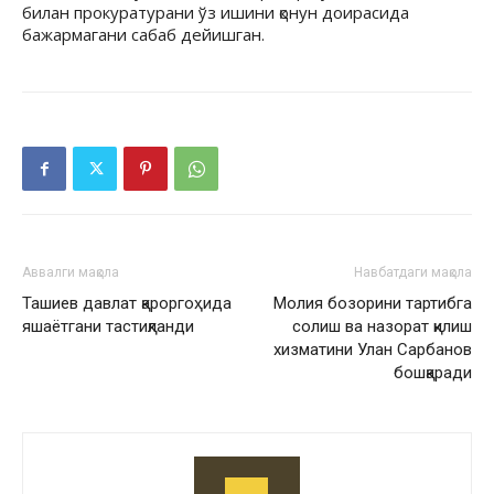
билан прокуратурани ўз ишини қонун доирасида
бажармагани сабаб дейишган.
Аввалги мақола
Навбатдаги мақола
Ташиев давлат қароргоҳида
Молия бозорини тартибга
яшаётгани тастиқланди
солиш ва назорат қилиш
хизматини Улан Сарбанов
бошқаради