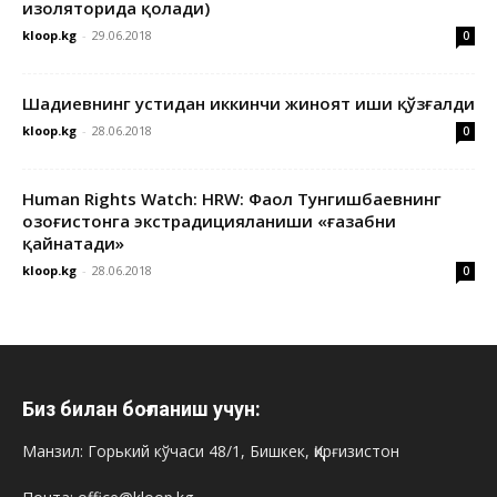
изоляторида қолади)
kloop.kg
-
29.06.2018
0
Шадиевнинг устидан иккинчи жиноят иши қўзғалди
kloop.kg
-
28.06.2018
0
Human Rights Watch: HRW: Фаол Тунгишбаевнинг
Қозоғистонга экстрадицияланиши «ғазабни
қайнатади»
kloop.kg
-
28.06.2018
0
Биз билан боғланиш учун:
Манзил: Горький кўчаси 48/1, Бишкек, Қирғизистон