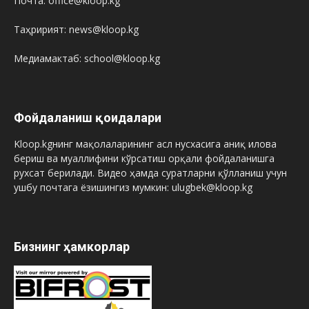
Почта: office@kloop.kg
Таҳририят: news@kloop.kg
Медиамактаб: school@kloop.kg
Фойдаланиш қоидалари
Kloop.kgнинг мақолаларининг асл нусхасига аниқ илова
бериш ва муаллифини кўрсатиш орқали фойдаланишга
рухсат берилади. Видео ҳамда суратларни қўлланиш учун
ушбу почтага ёзишингиз мумкин: ulugbek@kloop.kg
Бизнинг ҳамкорлар