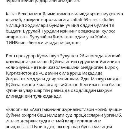
зўрлаб кейин ўлдиргани аниқланган.
Канатбекованинг ўлими жамоатчиликда қизғин муҳокама
қилиниб, халқнинг норозилигига сабаб бўлган. сабаби
милиция ходимлари бундан уч йил олдин бўлган 19
ёшдаги Бурулай Турдали қизининг воқеасидан хулоса
чиқармаган. Бурулайни ўғирлаган одам уни Жайил
ТИИБнинг биноси ичида пичоқлаган.
Бош прокурор Курманкул Зулушев 26-апрелда жиноий
қонунларни яхшилаш бўйича ишчи гуруҳнинг йиғинида
«олиб қочиш» қатъий жазоланишини билдирган. Бироқ
Қирғизистонда «Одамни оила қуриш мақсадида
ўғирлаш» моддаси деярлик ишламайди. Мазкур модда
бўйича жиноятчиларга қатъий жазо белгилангани билан
кўпинча улар шартли равишда озодликдан маҳрум
қилинади ёки тўлиқ оқланади.
«Клооп» ва «Азаттык»нинг журналистлари «олиб қочиш»
бўйича охирги беш йилдаги суд процессларни ўрганиб,
ишлар деярлик судга етмай қисқартирилганини
аниқлашган. Шунингдек, экспертлар бунга милиция