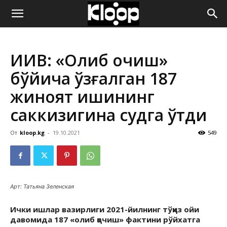
ҚИРҒИЗИСТОН
ИИВ: «Олиб қочиш»
ЯНГИЛИКЛАРИ
бўйича қўзғалган 187
жиноят ишининг
саккизигина судга ўтди
От
kloop.kg
-
19.10.2021
549
Арт: Татьяна Зеленская
Ички ишлар вазирлиги 2021-йилнинг тўққиз ойи
давомида 187 «олиб қочиш» фактини рўйхатга