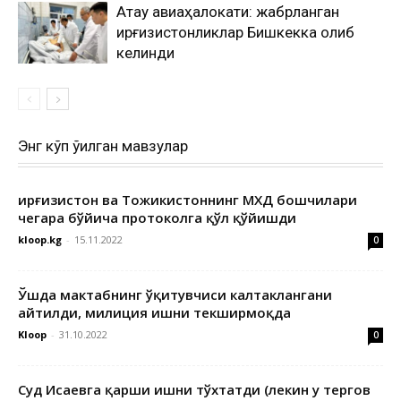
Ақтау авиаҳалокати: жабрланган
қирғизистонликлар Бишкекка олиб
келинди
Энг кўп ўқилган мавзулар
Қирғизистон ва Тожикистоннинг МХДҚ бошчилари
чегара бўйича протоколга қўл қўйишди
kloop.kg
-
15.11.2022
0
Ўшда мактабнинг ўқитувчиси калтаклангани
айтилди, милиция ишни текширмоқда
Kloop
-
31.10.2022
0
Суд Исаевга қарши ишни тўхтатди (лекин у тергов