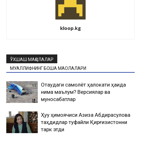
kloop.kg
ЎХШАШ МАҚОЛАЛАР
МУАЛЛИФНИНГ БОШҚА МАҚОЛАЛАРИ
Оқтаудаги самолёт ҳалокати ҳақида
нима маълум? Версиялар ва
муносабатлар
Ҳуқуқ ҳимоячиси Азиза Абдирасулова
таҳдидлар туфайли Қирғизистонни
тарк этди