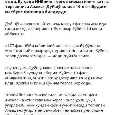
олди. Бу ҳақда ИИВнинг тергов хизматининг катта
терговчиси Азамат Дуйшўналиев 19-октябрдаги
матбуот йиғинида билдирди.
Дуйшўналиевнинг айтишича, мазкур фактлар асосида
саккизи судга оширилган. Бу ишлар бўйича 14 киши
айбланган.
«177 факт бўйича “жиноий иш асослари йўқ бўлгани
учун” жиноий ишлар қисқартирилган. Яна икки иш бўйича
теров давом этмоқда», — деди Дуйшўналиев.
Шунингдек, Дуйшўналиев вояга етмаганларни
мажбурлаб турмушга бериш бўйича 19 факт
аниқланганини, унинг 17си қисқартирилганини қўшимча
қилди. Қолган икки иш бўйича тергов бормоқда.
Жорий йилнинг 5-апрелида Бишкекда 27 ёшдаги
Айзада Канатбекова мажбурлаб оила қуриш учун
ўғирланиб, икки кундан кейин унинг жасади топилган.
Айзадани ўғирлаган Замирбек Тенизбаев уни олдин