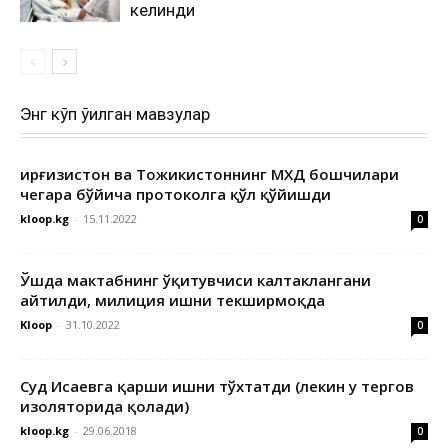
келинди
Энг кўп ўқилган мавзулар
Қирғизистон ва Тожикистоннинг МХДҚ бошчилари
чегара бўйича протоколга қўл қўйишди
kloop.kg
-
15.11.2022
0
Ўшда мактабнинг ўқитувчиси калтаклангани
айтилди, милиция ишни текширмоқда
Kloop
-
31.10.2022
0
Суд Исаевга қарши ишни тўхтатди (лекин у тергов
изоляторида қолади)
kloop.kg
-
29.06.2018
0