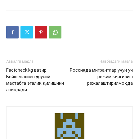
Аввалги мақола
Навбатдаги мақола
Factcheck.kg вазир
Россияда мигрантлар учун уч
Бейшеналиев ҳусусий
режим киргизиш
мактабга эгалик қилишини
режалаштирилмоқда
аниқлади