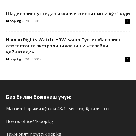
Шадиевнинг устидан иккинчи жиноят иши қўзғалди
kloop.kg
-
28.06.2018
0
Human Rights Watch: HRW: Фаол Тунгишбаевнинг
Қозоғистонга экстрадицияланиши «ғазабни
қайнатади»
kloop.kg
-
28.06.2018
0
Биз билан боғланиш учун:
Манзил: Горький кўчаси 48/1, Бишкек, Қирғизистон
Почта: office@kloop.kg
Таҳририят: news@kloop.kg