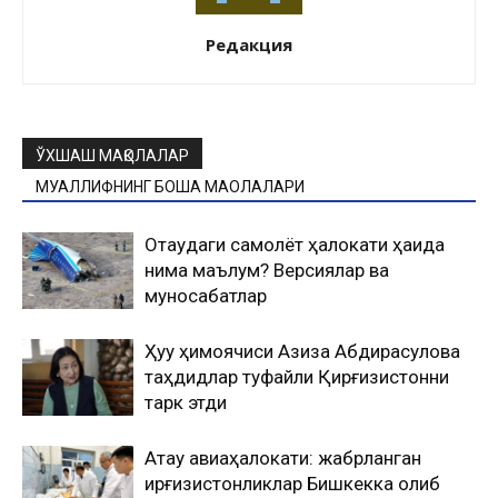
Редакция
ЎХШАШ МАҚОЛАЛАР
МУАЛЛИФНИНГ БОШҚА МАҚОЛАЛАРИ
Оқтаудаги самолёт ҳалокати ҳақида
нима маълум? Версиялар ва
муносабатлар
Ҳуқуқ ҳимоячиси Азиза Абдирасулова
таҳдидлар туфайли Қирғизистонни
тарк этди
Ақтау авиаҳалокати: жабрланган
қирғизистонликлар Бишкекка олиб