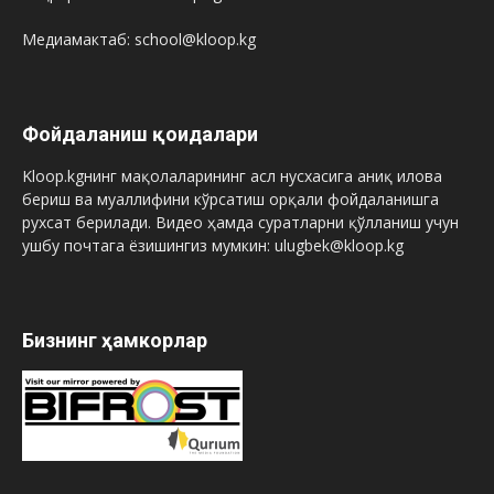
Медиамактаб: school@kloop.kg
Фойдаланиш қоидалари
Kloop.kgнинг мақолаларининг асл нусхасига аниқ илова
бериш ва муаллифини кўрсатиш орқали фойдаланишга
рухсат берилади. Видео ҳамда суратларни қўлланиш учун
ушбу почтага ёзишингиз мумкин: ulugbek@kloop.kg
Бизнинг ҳамкорлар