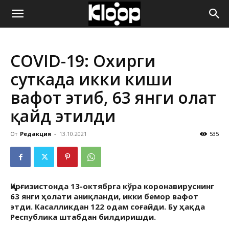
ҚИРҒИЗИСТОН
COVID-19: Охирги
ЯНГИЛИКЛАРИ
суткада икки киши
вафот этиб, 63 янги ҳолат
қайд этилди
От
Редакция
-
13.10.2021
535
Қирғизистонда 13-октябрга кўра коронавируснинг
63 янги ҳолати аниқланди, икки бемор вафот
этди. Касалликдан 122 одам соғайди. Бу ҳақда
Республика штабдан билдиришди.