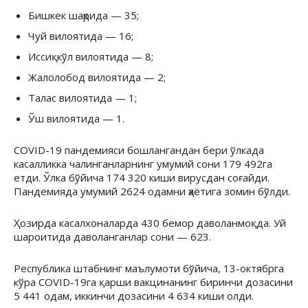
Бишкек шаҳрида — 35;
Чуй вилоятида — 16;
Иссиқкўл вилоятида — 8;
Жалолобод вилоятида — 2;
Талас вилоятида — 1;
Ўш вилоятида — 1.
COVID-19 пандемияси бошлангандан бери ўлкада
касалликка чалинганларнинг умумий сони 179 492га
етди. Ўлка бўйича 174 320 киши вирусдан соғайди.
Пандемияда умумий 2624 одамни ҳаётига зомин бўлди.
Ҳозирда касалхоналарда 430 бемор даволанмоқда. Уй
шароитида даволанганлар сони — 623.
Республика штабнинг маълумоти бўйича, 13-октябрга
кўра COVID-19га қарши вакцинанинг биринчи дозасини
5 441 одам, иккинчи дозасини 4 634 киши олди.