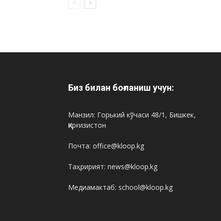
Биз билан боғланиш учун:
Манзил: Горький кўчаси 48/1, Бишкек,
Қирғизистон
Почта: office@kloop.kg
Таҳририят: news@kloop.kg
Медиамактаб: school@kloop.kg