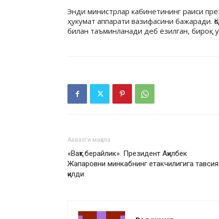
Энди министрлар кабинетининг раиси пр
ҳукумат аппарати вазифасини бажаради. Қ
билан таъминланади деб ёзилган, бироқ 
Аввалги мақола
«Вақт берайлик». Президент Ақилбек
Жапаровни минкабнинг етакчилигига тавсия
қилди