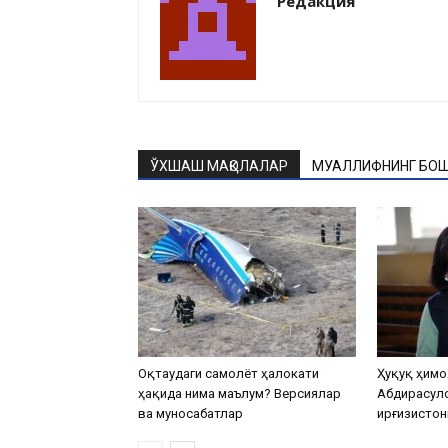
Редакция
ЎХШАШ МАҚОЛАЛАР
МУАЛЛИФНИНГ БОШ
Оқтаудаги самолёт ҳалокати
Ҳуқуқ ҳимо
ҳақида нима маълум? Версиялар
Абдирасул
ва муносабатлар
Қирғизистон