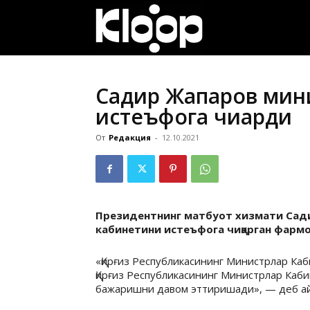
ҚИРҒИЗИСТОН
ЯНГИЛИКЛАРИ
Садир Жапаров мин
истеъфога чиқарди
От
Редакция
-
12.10.2021
Президентнинг матбуот хизмати Сад
кабинетини истеъфога чиқарган фарм
«Қирғиз Республикасининг Министрлар Ка
Қирғиз Республикасининг Министрлар Каби
бажаришни давом эттиришади», — деб а