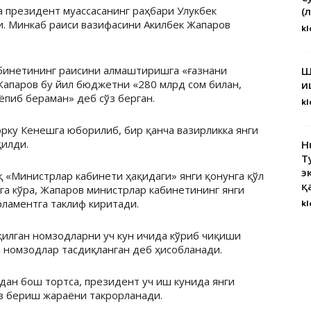
 президент муассасанинг раҳбари Улукбек
(
. Минкаб раиси вазифасини Акилбек Жапаров
kl
бинетининг раисини алмаштиришга «ғазнани
Ш
Жапаров бу йил бюджетни «280 млрд сом билан,
и
ёпиб бераман» деб сўз берган.
kl
рку Кенешга юборилиб, бир қанча вазирликка янги
қилди.
H
Т
э
 «Министрлар кабинети ҳақидаги» янги қонунга қўл
қ
га кўра, Жапаров министрлар кабинетининг янги
рламентга таклиф киритади.
kl
илган номзодларни уч кун ичида кўриб чиқиши
да номзодлар тасдиқланган деб ҳисобланади.
дан бош тортса, президент уч иш кунида янги
з бериш жараёни такрорланади.