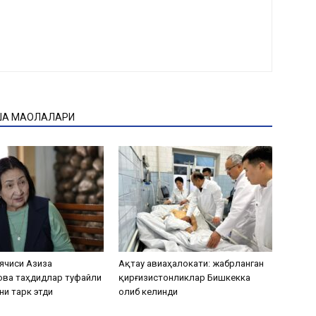
ҚА МАҚОЛАЛАРИ
ячиси Азиза
Ақтау авиаҳалокати: жабрланган
ова таҳдидлар туфайли
қирғизистонликлар Бишкекка
ни тарк этди
олиб келинди