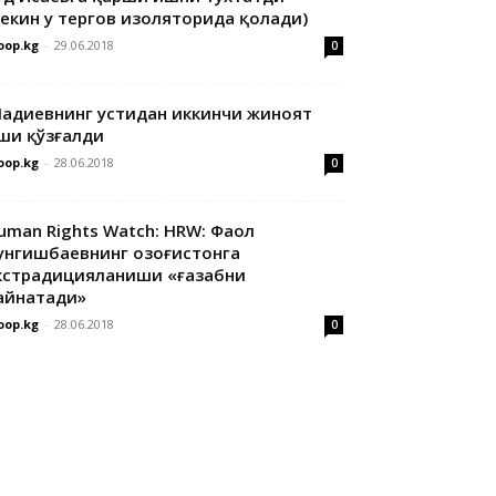
лекин у тергов изоляторида қолади)
oop.kg
-
29.06.2018
0
адиевнинг устидан иккинчи жиноят
ши қўзғалди
oop.kg
-
28.06.2018
0
uman Rights Watch: HRW: Фаол
унгишбаевнинг Қозоғистонга
кстрадицияланиши «ғазабни
айнатади»
oop.kg
-
28.06.2018
0