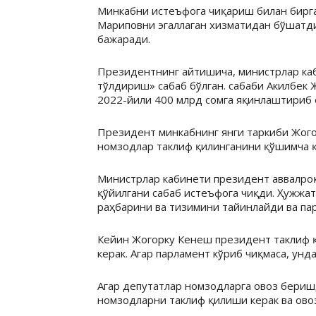
Минкабни истеъфога чиқариш билан бирга
Мариповни эгаллаган хизматидан бўшатди
бажаради.
Президентнинг айтишича, министрлар ка
тўлдириш» сабаб бўлган. сабаби Акилбек 
2022-йили 400 млрд сомга яқинлаштириб 
Президент минкабнинг янги таркиби Жого
номзодлар таклиф қилинганини қўшимча 
Министрлар кабинети президент аввалроқ
қўйилгани сабаб истеъфога чиқди. Ҳужжат
раҳбарини ва тизимини тайинлайди ва па
Кейин Жогорку Кенеш президент таклиф қ
керак. Агар парламент кўриб чиқмаса, ун
Агар депутатлар номзодларга овоз бериш
номзодларни таклиф қилиши керак ва ово