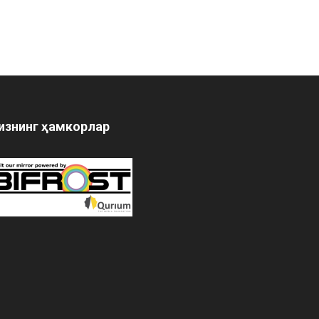
изнинг ҳамкорлар