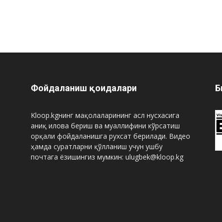
Фойдаланиш қоидалари
Б
Kloop.kgнинг мақолаларининг асл нусхасига
аниқ илова бериш ва муаллифини кўрсатиш
орқали фойдаланишга рухсат берилади. Видео
ҳамда суратларни қўлланиш учун ушбу
почтага ёзишингиз мумкин: ulugbek@kloop.kg