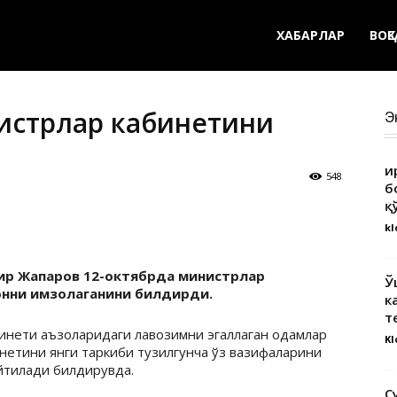
ХАБАРЛАР
ВОҚ
истрлар кабинетини
Э
Қ
548
б
қ
kl
ир Жапаров 12-октябрда министрлар
Ў
онни имзолаганини билдирди.
к
т
бинети аъзоларидаги лавозимни эгаллаган одамлар
Kl
нетини янги таркиби тузилгунча ўз вазифаларини
йтилади билдирувда.
С