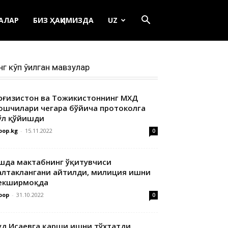
ЕАЛАР
БИЗ ҲАҚИМИЗДА
UZ
нг кўп ўқилган мавзулар
ирғизистон ва Тожикистоннинг МХДҚ
ошчилари чегара бўйича протоколга
ўл қўйишди
oop.kg
-
15.11.2022
0
шда мактабнинг ўқитувчиси
алтаклангани айтилди, милиция ишни
екширмоқда
oop
-
31.10.2022
0
уд Исаевга қарши ишни тўхтатди