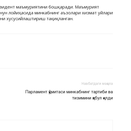
езидент маъмуриятини бошқаради. Маъмурият
онун лойиҳасида минкабнинг аъзолари хизмат уйлари
уни хусусийлаштириш тақиқланган.
Навбатдаги мақола
Парламент қўмитаси минкабнинг тартиби ва
тизимини қабул қилди