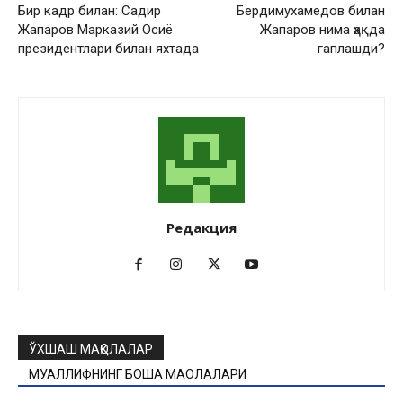
Бир кадр билан: Садир
Бердимухамедов билан
Жапаров Марказий Осиё
Жапаров нима ҳақда
президентлари билан яхтада
гаплашди?
Редакция
ЎХШАШ МАҚОЛАЛАР
МУАЛЛИФНИНГ БОШҚА МАҚОЛАЛАРИ