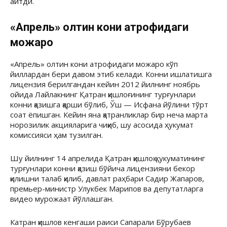
айтди.
«Апрель» олтин кони атрофидаги
можаро
«Апрель» олтин кони атрофидаги можаро кўп
йиллардан бери давом этиб келади. Конни ишлатишга
лицензия берилгандан кейин 2012 йилнинг ноябрь
ойида Лайлакнинг Қатран қишлоғининг турғунлари
конни қазишга қарши бўлиб, Ўш — Исфана йўлини тўрт
соат ёпишган. Кейин яна қатранликлар бир неча марта
норозилик акцияларига чиқиб, шу асосида ҳукумат
комиссияси ҳам тузилган.
Шу йилнинг 14 апрелида Қатран қишлоқ ҳукуматининг
турғунлари конни қазиш бўйича лицензияни бекор
қилишни талаб қилиб, давлат раҳбари Садир Жапаров,
премьер-министр Улукбек Марипов ва депутатларга
видео мурожаат йўллашган.
Катран қишлов кенгаши раиси Сапарали Бўрубаев