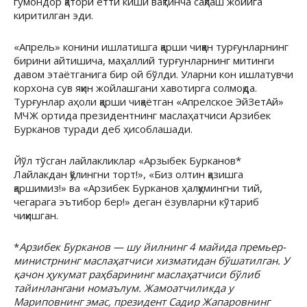
гумондор қатори етти киши вақтинча сақлаш жойига
киритилган эди.
«Апрель» конини ишлатишга қарши чиққан турғунларнинг
бирини айтишича, маҳаллий турғунларнинг митинги
давом этаётганига бир ой бўлди. Уларни кон ишлатувчи
корхона сув яқин жойлашгани хавотирга солмоқда.
Турғунлар аҳоли қарши чиқаётган «Апрелское ЭйЗетАй»
МЧЖ ортида президентнинг маслаҳатчиси Арзибек
Бурканов туради деб ҳисоблашади.
Йўл тўсган лайлакликлар «Арзыбек Бурканов*
Лайлакдан қўлингни торт!», «Биз олтин қазишга
қаршимиз!» ва «Арзибек Бурканов ҳалқумингни тий,
чегарага эътибор бер!» деган ёзувларни кўтариб
чиқишган.
*
Арзибек Бурканов — шу йилнинг 4 майида премьер-
министрнинг маслаҳатчиси хизматидан бўшатилган. У
қачон ҳукумат раҳбарининг маслаҳатчиси бўлиб
тайинлангани номаълум. Жамоатчиликда у
Мариповнинг эмас, президент Садир Жапаровнинг