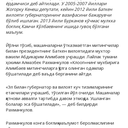
ёрдамчиси деб айтилади. У 2005-2007 йиллари
Жогорку Кенеш депутати, кейин 2012 йили Баткен
вилояти губернаторининг вазифасини бажарувчи
бўлиб ишлаган. 2013 йили Бурканов кўчмас мулкка
боғлиқ Камчи Кўлбаевнинг ишида гувоҳ бўлгани
маълум.
Йўлни тўсиб, машиналарни ўтказмаётган митингчилар
билан президентнинг Баткен вилоятидаги мухтор
вакили Абдикарим Алимбаев учрашди. Лайлак тумани
ҳокими Алмазбек Рахманкулов «Клооп»нинг мухбирига
Алимбаев митингчиларга қўлга олинган одамлар
бўшатилади деб ваъда берганини айтди.
«Эл билан губернатор ва вилоят куч тизимларининг
етакчилари учрашиб, тўсилган йўл очилди. Машиналар
қатнови аввалги тартибда давом этмоқда. Ушланган
болалар эса бўшатилади», — деб билдирди
Рахманкулов.
Рахманкулов конга боғлиқ маълумот беролмаслигини