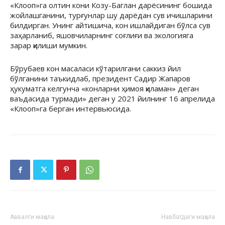
«Клооп»га олтин кони Козу-Баглан дарёсининг бошида
жойлашганини, турғунлар шу дарёдан сув ичишларини
билдирган. Унинг айтишича, кон ишлайдиган бўлса сув
заҳарланиб, яшовчиларнинг соғлиғи ва экологияга
зарар қилиши мумкин.
Бўрубаев кон масаласи кўтарилгани саккиз йил
бўлганини таъкидлаб, президент Садир Жапаров
ҳукуматга келгунча «конларни ҳимоя қиламан» деган
ваъдасида турмади» деган у 2021 йилнинг 16 апрелида
«Клооп»га берган интервьюсида.
Аввалги мақола
Навбатдаги мақола