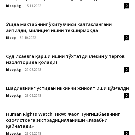
kloop.kg
-
15.11.2022
0
Ўшда мактабнинг ўқитувчиси калтаклангани
айтилди, милиция ишни текширмоқда
Kloop
-
31.10.2022
0
Суд Исаевга қарши ишни тўхтатди (лекин у тергов
изоляторида қолади)
kloop.kg
-
29.06.2018
0
Шадиевнинг устидан иккинчи жиноят иши қўзғалди
kloop.kg
-
28.06.2018
0
Human Rights Watch: HRW: Фаол Тунгишбаевнинг
Қозоғистонга экстрадицияланиши «ғазабни
қайнатади»
kloop.kg
-
28.06.2018
0