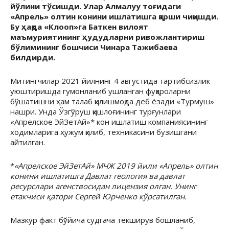
йўлини тўсишди. Улар Алмалуу тоғидаги
«Апрель» олтин конини ишлатишга қарши чиқишди.
Бу ҳақда «Клооп»га Баткен вилоят
маъмуриятининг ҳудудларни ривожлантириш
бўлимининг бошчиси Чинара Тажибаева
билдирди.
Митингчилар 2021 йилнинг 4 августида тартибсизлик
уюштиришда гумонланиб ушланган фуқароларни
бўшатишни ҳам талаб қилишмоқда деб ёзади «Турмуш»
нашри. Унда Ўзгўруш қишлоғининг турғунлари
«Апрелское ЭйЗетАй»* кон ишлатиш компаниясининг
ходимларига ҳужум қилиб, техникасини бузишгани
айтилган.
*
«Апрелское ЭйЗетАй» МЧЖ 2019 йили «Апрель» олтин
конини ишлатишга Давлат геология ва давлат
ресурслари агенствосидан лицензия олган. Унинг
етакчиси қатори Сергей Юрченко кўрсатилган.
Мазкур факт бўйича судгача текширув бошланиб,