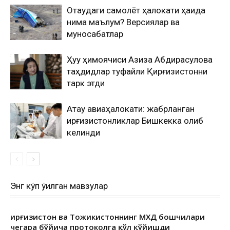
Оқтаудаги самолёт ҳалокати ҳақида
нима маълум? Версиялар ва
муносабатлар
Ҳуқуқ ҳимоячиси Азиза Абдирасулова
таҳдидлар туфайли Қирғизистонни
тарк этди
Ақтау авиаҳалокати: жабрланган
қирғизистонликлар Бишкекка олиб
келинди
Энг кўп ўқилган мавзулар
Қирғизистон ва Тожикистоннинг МХДҚ бошчилари
чегара бўйича протоколга қўл қўйишди