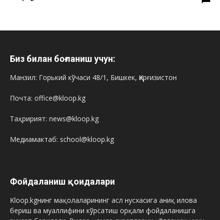
Биз билан боғланиш учун:
Манзил: Горький кўчаси 48/1, Бишкек, Қирғизистон
Почта: office@kloop.kg
Таҳририят: news@kloop.kg
Медиамактаб: school@kloop.kg
Фойдаланиш қоидалари
Kloop.kgнинг мақолаларининг асл нусхасига аниқ илова
бериш ва муаллифини кўрсатиш орқали фойдаланишга