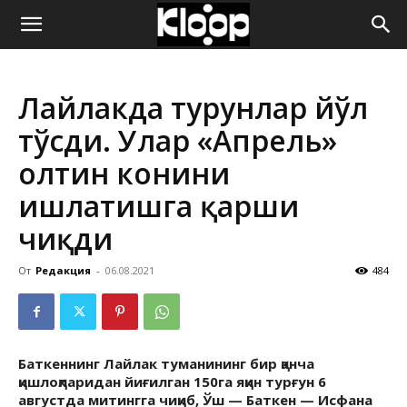
ҚИРҒИЗИСТОН
Лайлакда турғунлар йўл
ЯНГИЛИКЛАРИ
тўсди. Улар «Апрель»
олтин конини
ишлатишга қарши
чиқди
От
Редакция
-
06.08.2021
484
Баткеннинг Лайлак туманининг бир қанча
қишлоқларидан йиғилган 150га яқин турғун 6
августда митингга чиқиб, Ўш — Баткен — Исфана