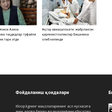
ячиси Азиза
Ақтау авиаҳалокати: жабрланган
ова таҳдидлар туфайли
қирғизистонликлар Бишкекка
ни тарк этди
олиб келинди
Фойдаланиш қоидалари
Б
Kloop.kgнинг мақолаларининг асл нусхасига
аниқ илова бериш ва муаллифини кўрсатиш