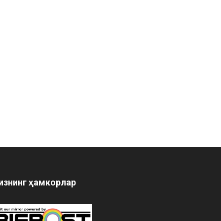
изнинг ҳамкорлар