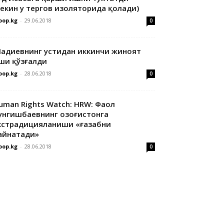
лекин у тергов изоляторида қолади)
oop.kg
-
29.06.2018
0
адиевнинг устидан иккинчи жиноят
ши қўзғалди
oop.kg
-
28.06.2018
0
uman Rights Watch: HRW: Фаол
унгишбаевнинг Қозоғистонга
кстрадицияланиши «ғазабни
айнатади»
oop.kg
-
28.06.2018
0