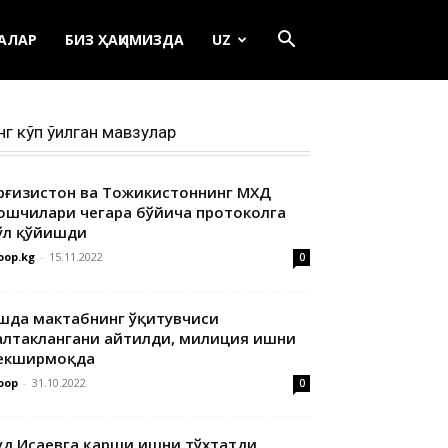
ЕАЛАР
БИЗ ҲАҚИМИЗДА
UZ
нг кўп ўқилган мавзулар
ирғизистон ва Тожикистоннинг МХДҚ
ошчилари чегара бўйича протоколга
ўл қўйишди
oop.kg
-
15.11.2022
0
шда мактабнинг ўқитувчиси
алтаклангани айтилди, милиция ишни
екширмоқда
oop
-
31.10.2022
0
уд Исаевга қарши ишни тўхтатди