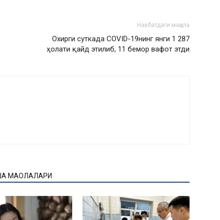
Навбатдаги мақола
Охирги суткада COVID-19нинг янги 1 287
ҳолати қайд этилиб, 11 бемор вафот этди
ҚА МАҚОЛАЛАРИ