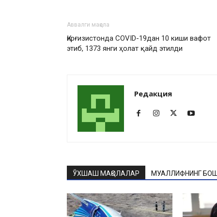
Аввалги мақола
Қирғизистонда COVID-19дан 10 киши вафот
этиб, 1373 янги ҳолат қайд этилди
Редакция
ЎХШАШ МАҚОЛАЛАР
МУАЛЛИФНИНГ БОШ