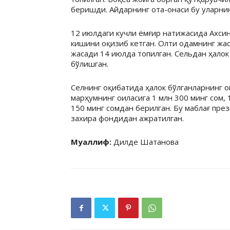
беришди. Айдарнинг ота-онаси бу уларнин
12 июлдаги кучли ёмғир натижасида Ахсини
кишини оқизиб кетган. Олти одамнинг жас
жасади 14 июлда топилган. Сельдан ҳалок
бўлишган.
Селнинг оқибатида ҳалок бўлганларнинг о
марҳумнинг оиласига 1 млн 300 минг сом,
150 минг сомдан берилган. Бу маблағ пре
захира фондидан ажратилган.
Муаллиф:
Дилде Шатанова