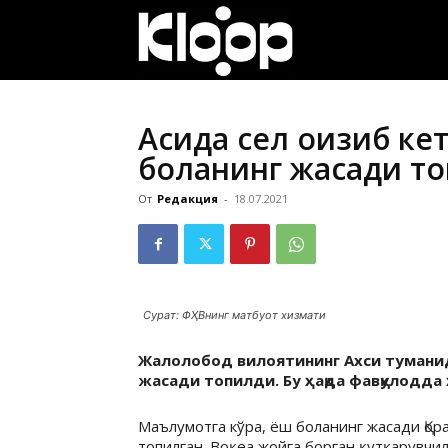
ҚИРҒИЗИСТОН
ЯНГИЛИКЛАРИ
Ақсида сел оқизиб к
боланинг жасади т
От
Редакция
-
18.07.2021
Сурат: ФҲВнинг матбуот хизмати
Жалолобод вилоятининг Ахси туманид
жасади топилди. Бу ҳақда фавқулодда
Маълумотга кўра, ёш боланинг жасади Қо
топилган. Воқеа жойга борган қутқарувчи