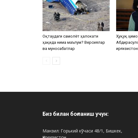
Оқтаудаги самолёт ҳалокати
Ҳуқуқ ҳимо
ҳақида нима маълум? Версиялар
Абдирасул
ва муносабатлар
Қирғизистон
Биз билан боғланиш учун:
Манзил: Горький кўчаси 48/1, Бишкек,
Қирғизистон