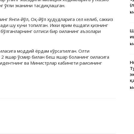
(
г ўғли эканини тасдиқлашган.
kl
нг Янги-йўл, Оқ-йўл ҳудудларига сел келиб, саккиз
ади шу куни топилган. Икки ярим ёшдаги қизнинг
Ш
 бўлганларнинг олтиси бир оиланинг аъзолари
и
kl
иласига моддий ёрдам кўрсатилган. Олти
 12 яшар ўсмир билан беш яшар боланинг оиласига
H
зидентнинг ва Министрлар кабинети раисининг
Т
э
қ
kl