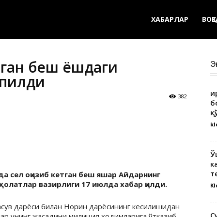
ХАБАРЛАР
ВОҚ
етган беш ёшдаги
Э
опилди
Қ
382
б
қ
kl
Ў
к
т
а сел оқизиб кетган беш яшар Айдарнинг
 ҳолатлар вазирлиги 17 июлда хабар қилди.
Kl
расув дарёси билан Норин дарёсининг кесилишидан
С
лар унинг жасадини милиция ходимларига ўтказиб