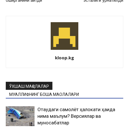
оширганини айтди
эсталиги ўрнатилди
kloop.kg
ЎХШАШ МАҚОЛАЛАР
МУАЛЛИФНИНГ БОШҚА МАҚОЛАЛАРИ
Оқтаудаги самолёт ҳалокати ҳақида
нима маълум? Версиялар ва
муносабатлар