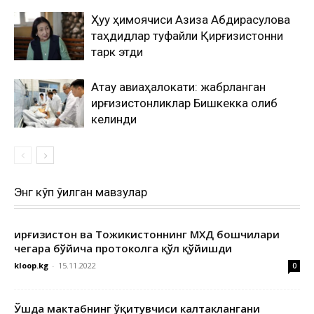
Ҳуқуқ ҳимоячиси Азиза Абдирасулова
таҳдидлар туфайли Қирғизистонни
тарк этди
Ақтау авиаҳалокати: жабрланган
қирғизистонликлар Бишкекка олиб
келинди
Энг кўп ўқилган мавзулар
Қирғизистон ва Тожикистоннинг МХДҚ бошчилари
чегара бўйича протоколга қўл қўйишди
kloop.kg
-
15.11.2022
0
Ўшда мактабнинг ўқитувчиси калтаклангани