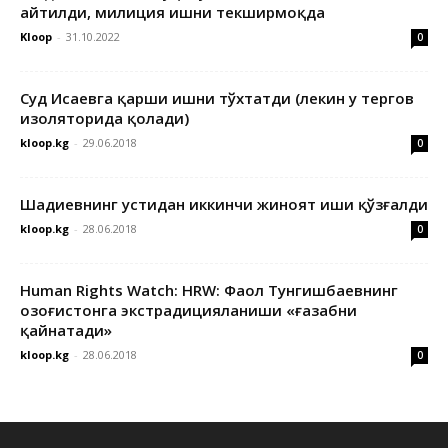
айтилди, милиция ишни текширмоқда
Kloop
-
31.10.2022
0
Суд Исаевга қарши ишни тўхтатди (лекин у тергов
изоляторида қолади)
kloop.kg
-
29.06.2018
0
Шадиевнинг устидан иккинчи жиноят иши қўзғалди
kloop.kg
-
28.06.2018
0
Human Rights Watch: HRW: Фаол Тунгишбаевнинг
Қозоғистонга экстрадицияланиши «ғазабни
қайнатади»
kloop.kg
-
28.06.2018
0