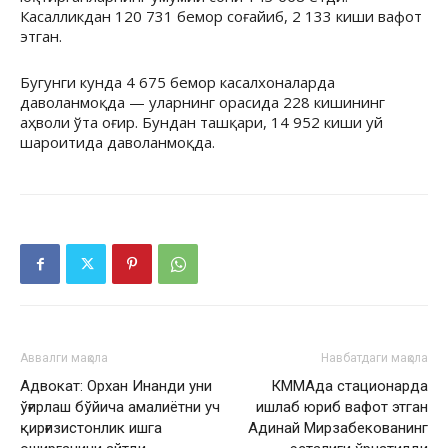
Касалликдан 120 731 бемор соғайиб, 2 133 киши вафот
этган.
Бугунги кунда 4 675 бемор касалхоналарда
даволанмоқда — уларнинг орасида 228 кишининг
аҳволи ўта оғир. Бундан ташқари, 14 952 киши уй
шароитида даволанмоқда.
Аввалги мақола
Навбатдаги мақола
Адвокат: Орхан Инанди уни
КММАда стационарда
ўғирлаш бўйича амалиётни уч
ишлаб юриб вафот этган
қирғизистонлик ишга
Адинай Мирзабекованинг