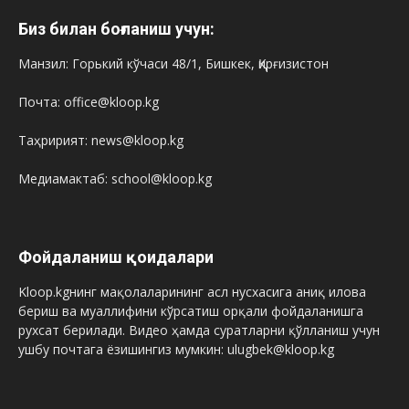
Биз билан боғланиш учун:
Манзил: Горький кўчаси 48/1, Бишкек, Қирғизистон
Почта: office@kloop.kg
Таҳририят: news@kloop.kg
Медиамактаб: school@kloop.kg
Фойдаланиш қоидалари
Kloop.kgнинг мақолаларининг асл нусхасига аниқ илова
бериш ва муаллифини кўрсатиш орқали фойдаланишга
рухсат берилади. Видео ҳамда суратларни қўлланиш учун
ушбу почтага ёзишингиз мумкин: ulugbek@kloop.kg