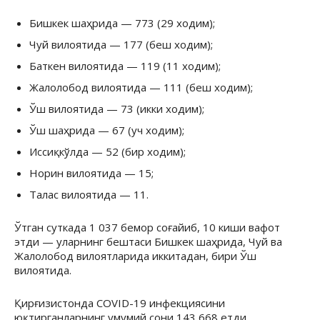
Бишкек шаҳрида — 773 (29 ходим);
Чуй вилоятида — 177 (беш ходим);
Баткен вилоятида — 119 (11 ходим);
Жалолобод вилоятида — 111 (беш ходим);
Ўш вилоятида — 73 (икки ходим);
Ўш шаҳрида — 67 (уч ходим);
Иссиқкўлда — 52 (бир ходим);
Норин вилоятида — 15;
Талас вилоятида — 11.
Ўтган суткада 1 037 бемор соғайиб, 10 киши вафот
этди — уларнинг бештаси Бишкек шаҳрида, Чуй ва
Жалолобод вилоятларида иккитадан, бири Ўш
вилоятида.
Қирғизистонда COVID-19 инфекциясини
юқтирганларнинг умумий сони 143 668 етди.