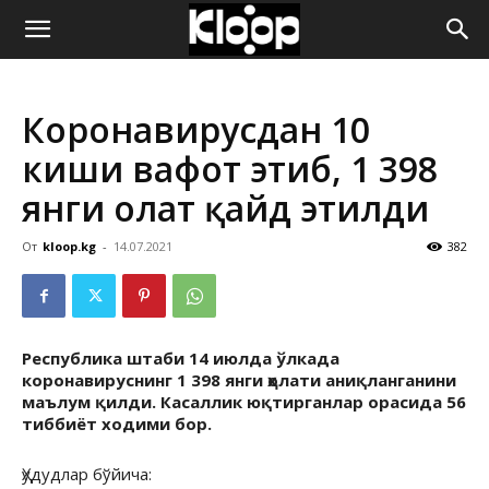
ҚИРҒИЗИСТОН
Коронавирусдан 10
ЯНГИЛИКЛАРИ
киши вафот этиб, 1 398
янги ҳолат қайд этилди
От
kloop.kg
-
14.07.2021
382
Республика штаби 14 июлда ўлкада
коронавируснинг 1 398 янги ҳолати аниқланганини
маълум қилди. Касаллик юқтирганлар орасида 56
тиббиёт ходими бор.
Ҳудудлар бўйича: