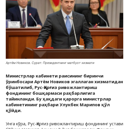
Артём Новиков. Сурат: Президентнинг матбуот хизмати
Министрлар кабинети раисининг биринчи
ўринбосари Артём Новиков эгаллаган хизматидан
бўшатилиб, Рус-Қирғиз ривожлантириш
фондининг бошқармаси раҳбарлигига
тайинланди. Бу ҳақдаги қарорга министрлар
кабинетининг раҳбари Улукбек Марипов қўл
қўйди.
Унга кўра, Рус-Қирғиз ривожлантириш фондининг устави