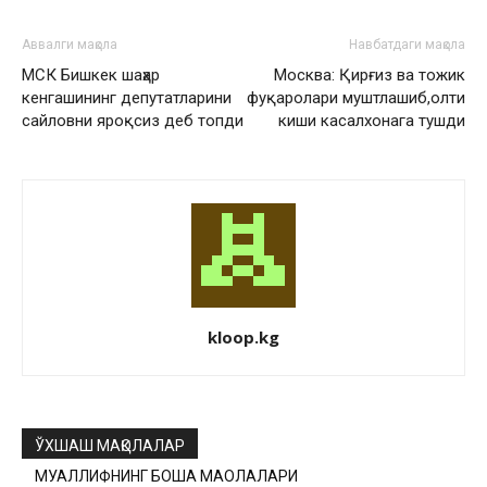
Аввалги мақола
Навбатдаги мақола
МСК Бишкек шаҳар
Москва: Қирғиз ва тожик
кенгашининг депутатларини
фуқаролари муштлашиб,олти
сайловни яроқсиз деб топди
киши касалхонага тушди
kloop.kg
ЎХШАШ МАҚОЛАЛАР
МУАЛЛИФНИНГ БОШҚА МАҚОЛАЛАРИ