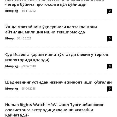
чегара бўйича протоколга қўл қўйишди
kloop.kg
-
15.11.2022
0
Ўшда мактабнинг ўқитувчиси калтаклангани
айтилди, милиция ишни текширмоқда
Kloop
-
31.10.2022
0
Суд Исаевга қарши ишни тўхтатди (лекин у тергов
изоляторида қолади)
kloop.kg
-
29.06.2018
0
Шадиевнинг устидан иккинчи жиноят иши қўзғалди
kloop.kg
-
28.06.2018
0
Human Rights Watch: HRW: Фаол Тунгишбаевнинг
Қозоғистонга экстрадицияланиши «ғазабни
қайнатади»