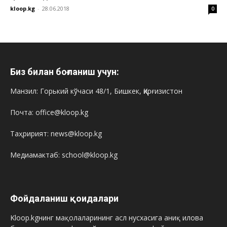
kloop.kg
-
28.06.2018
0
Биз билан боғланиш учун:
Манзил: Горький кўчаси 48/1, Бишкек, Қирғизистон
Почта: office@kloop.kg
Таҳририят: news@kloop.kg
Медиамактаб: school@kloop.kg
Фойдаланиш қоидалари
Kloop.kgнинг мақолаларининг асл нусхасига аниқ илова