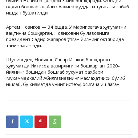
бўйича Новиков фондни 3 йил бошқаради. Фондни
олдин бошқарган Азиз Аалиев муддати тугагани сабаб
ишдан бўшатилди.
Артём Новиков — 34 ёшда. У Мариповгача ҳукуматни
вақтинча бошқарган. Новиковни бу лавозимга
президент Садир Жапаров ўтган йилнинг октябрида
тайинлаган эди.
Шунингдек, Новиков Сапар Исаков бошқарган
ҳукуматда Иқтисод вазирлигини бошқарган. 2020-
йилнинг бошидан бошлаб ҳукумат раҳбари
Мухаммедкалий Абилгазиевнинг маслаҳатчиси бўлиб
ишлаб, бу хизматда унинг истеъфосигача ишлаган.