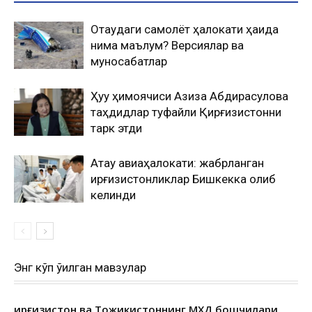
Оқтаудаги самолёт ҳалокати ҳақида
нима маълум? Версиялар ва
муносабатлар
Ҳуқуқ ҳимоячиси Азиза Абдирасулова
таҳдидлар туфайли Қирғизистонни
тарк этди
Ақтау авиаҳалокати: жабрланган
қирғизистонликлар Бишкекка олиб
келинди
Энг кўп ўқилган мавзулар
Қирғизистон ва Тожикистоннинг МХДҚ бошчилари