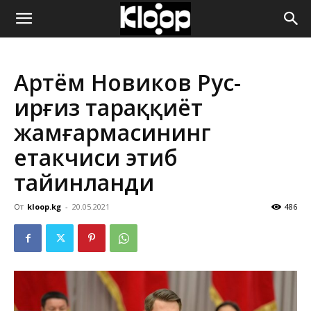
ҚИРҒИЗИСТОН
Артём Новиков Рус-
ЯНГИЛИКЛАРИ
Қирғиз тараққиёт
жамғармасининг
етакчиси этиб
тайинланди
От
kloop.kg
-
20.05.2021
486