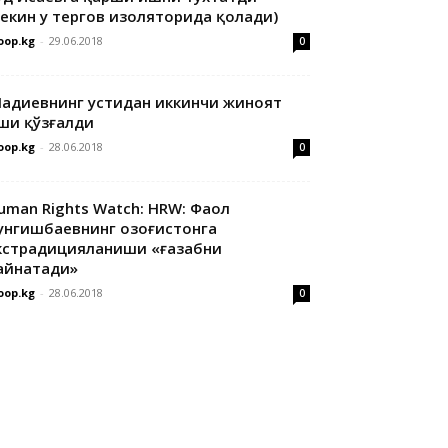
лекин у тергов изоляторида қолади)
oop.kg
-
29.06.2018
0
адиевнинг устидан иккинчи жиноят
ши қўзғалди
oop.kg
-
28.06.2018
0
uman Rights Watch: HRW: Фаол
унгишбаевнинг Қозоғистонга
кстрадицияланиши «ғазабни
айнатади»
oop.kg
-
28.06.2018
0