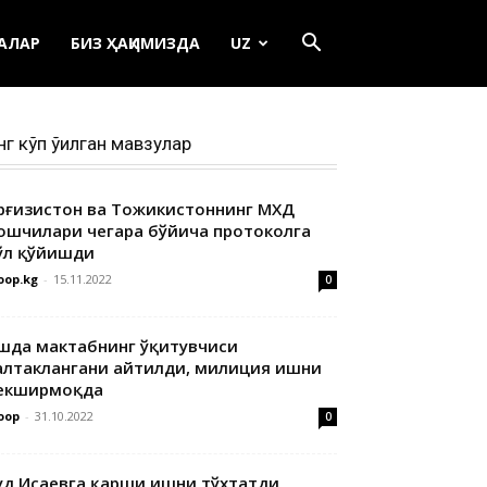
ЕАЛАР
БИЗ ҲАҚИМИЗДА
UZ
нг кўп ўқилган мавзулар
ирғизистон ва Тожикистоннинг МХДҚ
ошчилари чегара бўйича протоколга
ўл қўйишди
oop.kg
-
15.11.2022
0
шда мактабнинг ўқитувчиси
алтаклангани айтилди, милиция ишни
екширмоқда
oop
-
31.10.2022
0
уд Исаевга қарши ишни тўхтатди