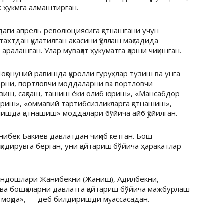
 ҳукмга алмаштирган.
аги апрель революциясига қатнашгани учун
тахтдан қулатилган акасини қўллаш мақсадида
ралашган. Улар муваққат ҳукуматга қарши чиқишган.
оқонуний равишда қуролли гуруҳлар тузиш ва унга
иларни, портловчи моддаларни ва портловчи
азиш, сақлаш, ташиш ёки олиб юриш», «Мансабдор
риш», «оммавий тартибсизликларга қатнашиш»,
лишда қатнашиш» моддалари бўйича айб қўйилган.
нибек
Бакиев
давлатдан чиқиб кетган. Бош
қидирувга берган, уни қайтариш бўйича ҳаракатлар
риндошлари Жанибекни (Жаниш),
Адилбекни
,
ва
бошқаларни давлатга қайтариш бўйича мажбурлаш
моқда», — деб билдиришди муассасадан.