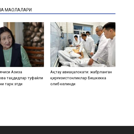
ҚА МАҚОЛАЛАРИ
ячиси Азиза
Ақтау авиаҳалокати: жабрланган
ова таҳдидлар туфайли
қирғизистонликлар Бишкекка
ни тарк этди
олиб келинди