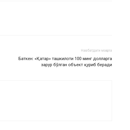
Навбатдаги мақола
Баткен: «Қатар» ташкилоти 100 минг долларга
зарур бўлган объект қуриб беради