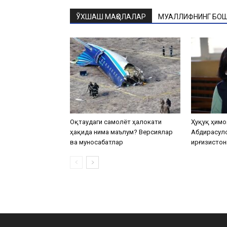
ЎХШАШ МАҚОЛАЛАР
МУАЛЛИФНИНГ БОШ
Оқтаудаги самолёт ҳалокати
Ҳуқуқ ҳимо
ҳақида нима маълум? Версиялар
Абдирасул
ва муносабатлар
Қирғизистон