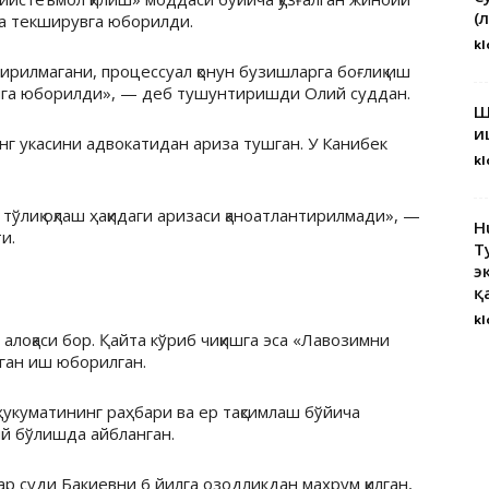
(
та текширувга юборилди.
kl
ширилмагани,
процессуал
қонун бузишларга боғлиқ иш
ишга юборилди», — деб тушунтиришди Олий суддан.
Ш
и
нг укасини адвокатидан ариза тушган. У
Канибек
kl
тўлиқ оқлаш ҳақидаги аризаси қаноатлантирилмади», —
H
и.
Т
э
қ
kl
алоқаси бор. Қайта кўриб чиқишга эса «Лавозимни
лган иш юборилган.
 ҳукуматининг раҳбари ва ер тақсимлаш бўйича
ий бўлишда айбланган.
ар суди
Бакиевни
6 йилга озодликдан маҳрум қилган,