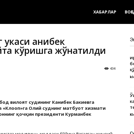
ХАБАРЛАР
ВОҚ
 укаси Қанибек
Э
йта кўришга жўнатилди
Қ
б
434
қ
kl
Ў
к
бод вилоят судининг Канибек Бакиевга
т
да «Клооп»га Олий суднинг матбуот хизмати
оннинг қочқин президенти Курманбек
Kl
С
иистеъмол қилиш» моддаси бўйича қўзғалган жиноий