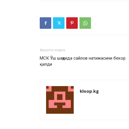
Аввалги мақола
МСК Ўш шаҳрида сайлов натижасини бекор
қилди
kloop.kg