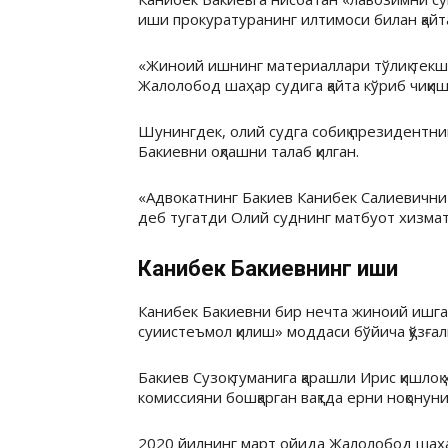
иши прокуратуранинг илтимоси билан қай
«Жиноий ишнинг материаллари тўлиқ тек
Жалолобод шаҳар судига қайта кўриб чиқ
Шунингдек, олий судга собиқ президентни
Бакиевни
оқлашни талаб қилган.
«Адвокатнинг
Бакиев
Канибек
Салиевични
деб тугатди Олий суднинг матбуот хизмат
Канибек Бакиевнинг иши
Канибек
Бакиевни
бир нечта жиноий ишга 
суиистеъмол қилиш» моддаси бўйича қўзға
Бакиев
Сузоқ туманига қарашли Ирис қишлоқ
комиссияни бошқарган вақтда ерни ноқонун
2020 йилнинг март ойида Жалолобод шаҳ