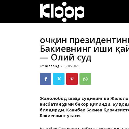
ҚИРҒИЗИСТОН
ЯНГИЛИКЛАРИ
Қочқин президентинг
Бакиевнинг иши қа
— Олий суд
От
kloop.kg
-
12.05.2021
Жалолобод шаҳар судининг ва Жалоло
нисбатан ҳукми бекор қилинди. Бу ҳақ
билдирди. Канибек Бакиев Қирғизист
Бакиевнинг укаси.
Канибек
Бакиевга
нисбатан «лавозимни су