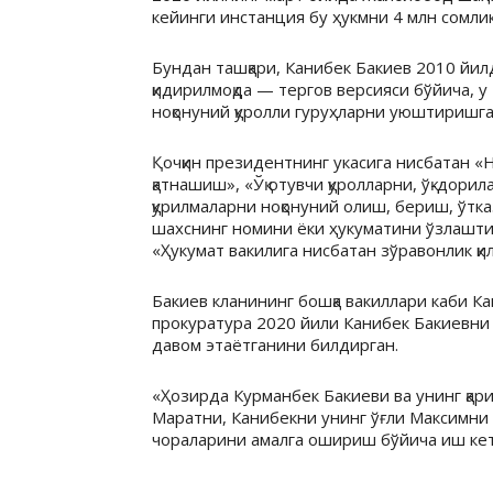
кейинги инстанция бу ҳукмни 4
млн
сомлик
Бундан ташқари,
Канибек
Бакиев
2010 йилд
қидирилмоқда — тергов версияси бўйича, у 
ноқонуний қуролли гуруҳларни уюштиришга а
Қочқин президентнинг укасига нисбатан «Н
қатнашиш», «Ўқ отувчи қуролларни, ўқ-дор
қурилмаларни ноқонуний олиш, бериш, ўтк
шахснинг номини ёки ҳукуматини ўзлашти
«Ҳукумат вакилига нисбатан зўравонлик қи
Бакиев
кланининг бошқа вакиллари каби
Ка
прокуратура 2020 йили
Канибек
Бакиевни
давом этаётганини билдирган.
«Ҳозирда
Курманбек
Бакиеви
ва унинг қа
Маратни,
Канибекни
унинг ўғли
Максимни
чораларини амалга ошириш бўйича иш кет