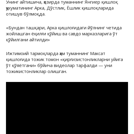
Унинг айтишича, ҳозирда туманнинг Янгиер қишлоқ
ҳукуматининг Арка, Дўстлик, Ёшлик қишлоқларида
отишув бўлмоқда.
«Бундан ташқари, Арка қишлоғидаги йўлнинг четида
жойлашган ёқилғи қўйиш ва савдо марказларига ўт
қўйилгани айтилди»
Ижтимоий тармоқларда ҳам туманнинг Максат
қишлоғида тожик томон «қирғизистонликларни уйига
ўт қўяётгани» бўйича видеолар тарфалди — уни
тожикистонликлар олишган.