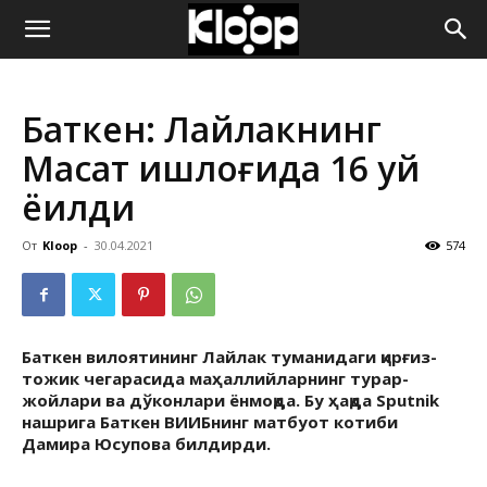
ҚИРҒИЗИСТОН
Баткен: Лайлакнинг
ЯНГИЛИКЛАРИ
Мақсат қишлоғида 16 уй
ёқилди
От
Kloop
-
30.04.2021
574
Баткен вилоятининг Лайлак туманидаги қирғиз-
тожик чегарасида маҳаллийларнинг турар-
жойлари ва дўконлари ёнмоқда. Бу ҳақда Sputnik
нашрига Баткен ВИИБнинг матбуот котиби
Дамира Юсупова билдирди.