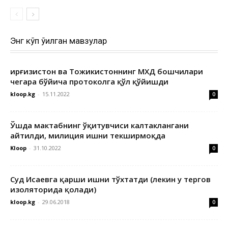
Энг кўп ўқилган мавзулар
Қирғизистон ва Тожикистоннинг МХДҚ бошчилари
чегара бўйича протоколга қўл қўйишди
kloop.kg
-
15.11.2022
0
Ўшда мактабнинг ўқитувчиси калтаклангани
айтилди, милиция ишни текширмоқда
Kloop
-
31.10.2022
0
Суд Исаевга қарши ишни тўхтатди (лекин у тергов
изоляторида қолади)
kloop.kg
-
29.06.2018
0