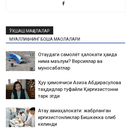
ЎХШАШ МАҚОЛАЛАР
МУАЛЛИФНИНГ БОШҚА МАҚОЛАЛАРИ
Оқтаудаги самолёт ҳалокати ҳақида
нима маълум? Версиялар ва
муносабатлар
Ҳуқуқ ҳимоячиси Азиза Абдирасулова
таҳдидлар туфайли Қирғизистонни
тарк этди
Ақтау авиаҳалокати: жабрланган
қирғизистонликлар Бишкекка олиб
келинди