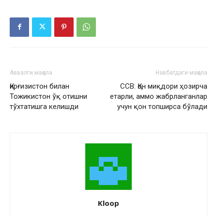
Аввалги мақола
Навбатдаги мақола
Қирғизистон билан
ССВ: Қон миқдори ҳозирча
Тожикистон ўқ отишни
етарли, аммо жабрланганлар
тўхтатишга келишди
учун қон топширса бўлади
Kloop