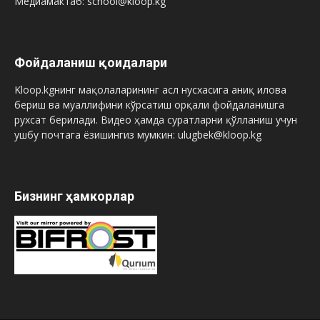
Медиамактаб: school@kloop.kg
Фойдаланиш қоидалари
Kloop.kgнинг мақолаларининг асл нусхасига аниқ илова
бериш ва муаллифини кўрсатиш орқали фойдаланишга
рухсат берилади. Видео ҳамда суратларни қўлланиш учун
ушбу почтага ёзишингиз мумкин: ulugbek@kloop.kg
Бизнинг ҳамкорлар