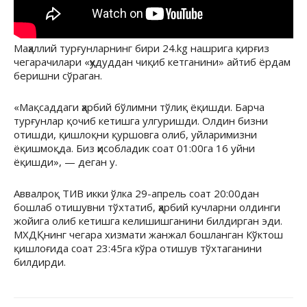
Маҳаллий турғунларнинг бири 24.kg нашрига қирғиз
чегарачилари «ҳудуддан чиқиб кетганини» айтиб ёрдам
беришни сўраган.
«Мақсаддаги ҳарбий бўлимни тўлиқ ёқишди. Барча
турғунлар қочиб кетишга улгуришди. Олдин бизни
отишди, қишлоқни қуршовга олиб, уйларимизни
ёқишмоқда. Биз ҳисобладик соат 01:00га 16 уйни
ёқишди», — деган у.
Аввалроқ ТИВ икки ўлка 29-апрель соат 20:00дан
бошлаб отишувни тўхтатиб, ҳарбий кучларни олдинги
жойига олиб кетишга келишишганини билдирган эди.
МХДҚнинг чегара хизмати жанжал бошланган Кўктош
қишлоғида соат 23:45га кўра отишув тўхтаганини
билдирди.