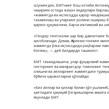
Шунингдек, БМТнинг бош котиби Антониу
чақириғи остида жаҳон лидерлари бирлаш
«жамиятда ва иқтисодда қарор чиқаришн
таъминлаш ва уларнинг ролини ошириш б
қирғиз ҳукуматини, барча ижтимоий ва си
«Гендер тенгсизлик ҳар бир давлатнинг 
ҳисобланади. Демак, Қирғизистоннинг ми
жамиятда ўлка иқтисодида раҳбарлик лав
боғлиқ», — деб билдирди ташкилот.
БМТ таъкидлашича, улар фуқаровий жамия
секторнинг ва манфаатдор томоннинг тен
олишни ва аёлларнинг жамиятдаги турм
бўйича ҳаракатларни қўллайди.
«Биз аёллар ва қизлар билан қўл ушланиб,
ҳаётидаги ҳақиқий ўзгаришларни амалга
якунлади БМТ.