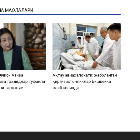
ҚА МАҚОЛАЛАРИ
ячиси Азиза
Ақтау авиаҳалокати: жабрланган
ова таҳдидлар туфайли
қирғизистонликлар Бишкекка
ни тарк этди
олиб келинди