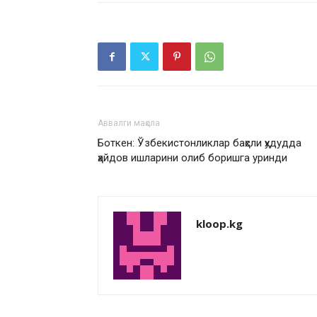
Аввалги мақола
Боткен: Ўзбекистонликлар баҳсли ҳудудда
ҳайдов ишларини олиб боришга уринди
kloop.kg