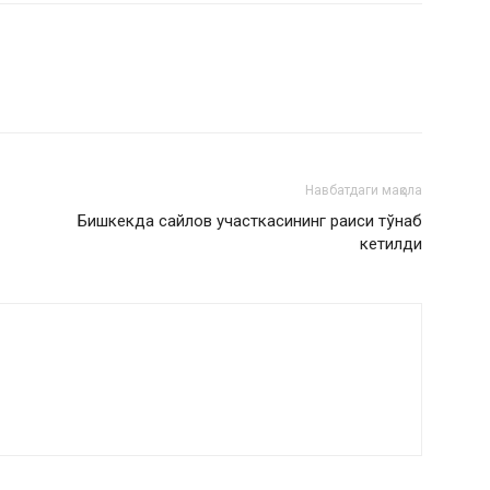
Навбатдаги мақола
Бишкекда сайлов участкасининг раиси тўнаб
кетилди