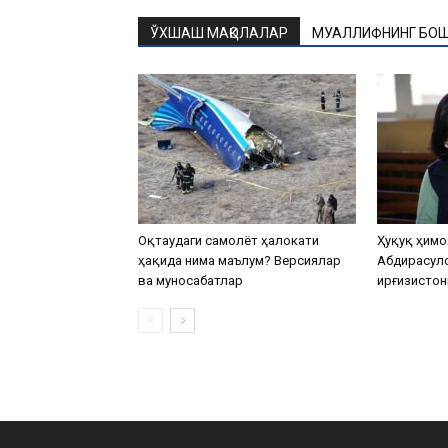
ЎХШАШ МАҚОЛАЛАР
МУАЛЛИФНИНГ БОШ
Оқтаудаги самолёт ҳалокати
Ҳуқуқ ҳимо
ҳақида нима маълум? Версиялар
Абдирасул
ва муносабатлар
Қирғизистон