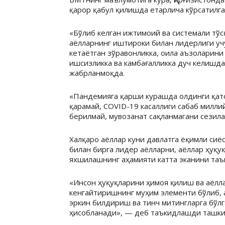
қарор қабул қилишда етарлича кўрсатилга
«Бўлиб келган ижтимоий ва системали тў
аёлларнинг иштироки билан лидерлиги учу
кетаётган зўравонликка, оила аъзоларин
ишсизликка ва камбағалликка дуч келишда
жабрланмоқда.
«Пандемияга қарши курашда олдинги қато
қарамай, COVID-19 касаллиги сабаб милли
берилмай, мувозанат сақланмагани сезил
Халқаро аёллар куни давлатга ёқимли сиё
билан бирга лидер аёлларни, аёллар ҳуқу
яхшилашнинг аҳамияти катта эканини та
«Инсон ҳуқуқларини ҳимоя қилиш ва аёлл
кенгайтиришнинг муҳим элементи бўлиб, 
эркин билдириш ва тинч митингларга бў
ҳисобланади», — деб таъкидлашди ташки