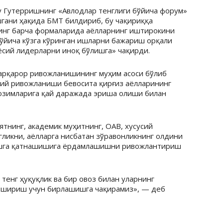
 Гутерришнинг «Авлодлар тенглиги бўйича форум»
гани ҳақида БМТ билдириб, бу чақириққа
инг барча формаларида аёлларнинг иштирокини
ўйича кўзга кўринган ишларни бажариш орқали
ёсий лидерларни иноқ бўлишга» чақирди.
барқарор ривожланишининг муҳим асоси бўлиб
ллий ривожланиши бевосита қирғиз аёлларининг
озимларига қай даражада эриша олиши билан
тнинг, академик муҳитнинг, ОАВ, хусусий
гликни, аёлларга нисбатан зўравонликнинг олдини
ушга қатнашишига ёрдамлашишни ривожлантириш
 тенг ҳуқуқлик ва бир овоз билан уларнинг
 ошириш учун бирлашишга чақирамиз», — деб