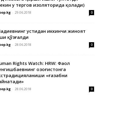
лекин у тергов изоляторида қолади)
oop.kg
-
29.06.2018
0
адиевнинг устидан иккинчи жиноят
ши қўзғалди
oop.kg
-
28.06.2018
0
uman Rights Watch: HRW: Фаол
унгишбаевнинг Қозоғистонга
кстрадицияланиши «ғазабни
айнатади»
oop.kg
-
28.06.2018
0