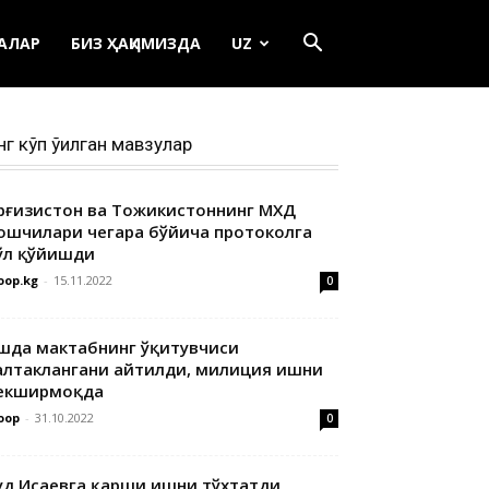
ЕАЛАР
БИЗ ҲАҚИМИЗДА
UZ
нг кўп ўқилган мавзулар
ирғизистон ва Тожикистоннинг МХДҚ
ошчилари чегара бўйича протоколга
ўл қўйишди
oop.kg
-
15.11.2022
0
шда мактабнинг ўқитувчиси
алтаклангани айтилди, милиция ишни
екширмоқда
oop
-
31.10.2022
0
уд Исаевга қарши ишни тўхтатди