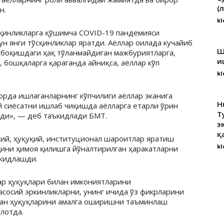
(
н.
kl
сқинликларга қўшимча COVID-19 пандемияси
н янги тўсқинликлар яратди. Аёллар оилада кучайиб
Ш
и боқишдаги ҳақ тўланмайдиган мажбуриятларга,
и
, бошқаларга қараганда айниқса, аёллар кўп
kl
рда ишлаганларнинг кўпчилиги аёллар эканига
H
й сиёсатни ишлаб чиқишда аёлларга етарли ўрин
Т
ади», — деб таъкидлади БМТ.
э
қ
сий, ҳуқуқий, институционал шароитлар яратиш
kl
қини ҳимоя қилишга йўналтирилган ҳаракатларни
ъкидлашди.
ар ҳуқуқлари билан имкониятларини
асосий эркинликларни, унинг ичида ўз фикрларини
лган ҳуқуқларини амалга оширишни таъминлаш
лотда.