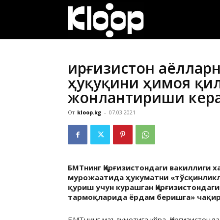
ҚИРҒИЗИСТОН
ЯНГИЛИКЛАРИ
Қирғизистон аёллар
ҳуқуқини ҳимоя қи
жонлантириши кер
От
kloop.kg
-
07.03.2021
БМТнинг Қирғизистондаги вакиллиги х
мурожаатида ҳукуматни «тўсқинликла
қуриш учун курашган Қирғизистондаги
тармоқларида ёрдам беришга» чақир
БМТнинг маълумотига кўра, Қирғизистонда