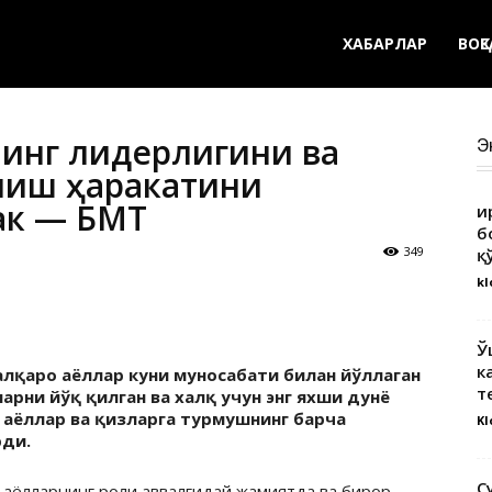
ХАБАРЛАР
ВОҚ
нинг лидерлигини ва
Э
лиш ҳаракатини
ак — БМТ
Қ
б
349
қ
kl
Ў
к
алқаро аёллар куни муносабати билан йўллаган
т
рни йўқ қилган ва халқ учун энг яхши дунё
 аёллар ва қизларга турмушнинг барча
Kl
ди.
С
 аёлларнинг роли аввалгидай жамиятда ва бирор