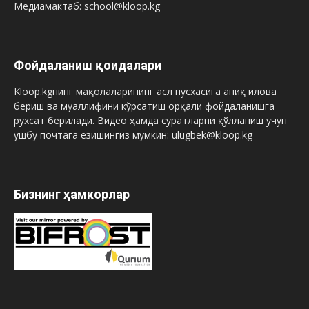
Медиамактаб: school@kloop.kg
Фойдаланиш қоидалари
Kloop.kgнинг мақолаларининг асл нусхасига аниқ илова
бериш ва муаллифини кўрсатиш орқали фойдаланишга
рухсат берилади. Видео ҳамда суратларни қўлланиш учун
ушбу почтага ёзишингиз мумкин: ulugbek@kloop.kg
Бизнинг ҳамкорлар