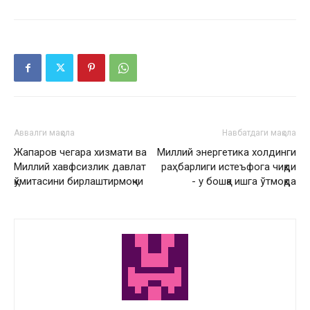
Аввалги мақола
Навбатдаги мақола
Жапаров чегара хизмати ва
Миллий энергетика холдинги
Миллий хавфсизлик давлат
раҳбарлиги истеъфога чиқди
қўмитасини бирлаштирмоқчи
- у бошқа ишга ўтмоқда