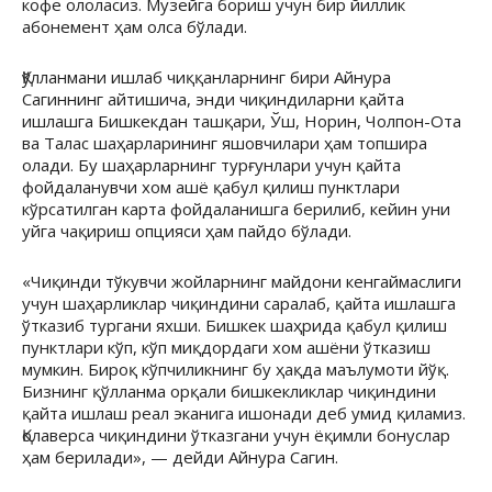
кофе ололасиз. Музейга бориш учун бир йиллик
абонемент ҳам олса бўлади.
Қўлланмани ишлаб чиққанларнинг бири Айнура
Сагиннинг айтишича, энди чиқиндиларни қайта
ишлашга Бишкекдан ташқари, Ўш, Норин, Чолпон-Ота
ва Талас шаҳарларининг яшовчилари ҳам топшира
олади. Бу шаҳарларнинг турғунлари учун қайта
фойдаланувчи хом ашё қабул қилиш пунктлари
кўрсатилган карта фойдаланишга берилиб, кейин уни
уйга чақириш опцияси ҳам пайдо бўлади.
«Чиқинди тўкувчи жойларнинг майдони кенгаймаслиги
учун шаҳарликлар чиқиндини саралаб, қайта ишлашга
ўтказиб тургани яхши. Бишкек шаҳрида қабул қилиш
пунктлари кўп, кўп миқдордаги хом ашёни ўтказиш
мумкин. Бироқ кўпчиликнинг бу ҳақда маълумоти йўқ.
Бизнинг қўлланма орқали бишкекликлар чиқиндини
қайта ишлаш реал эканига ишонади деб умид қиламиз.
Қолаверса чиқиндини ўтказгани учун ёқимли бонуслар
ҳам берилади», — дейди Айнура Сагин.