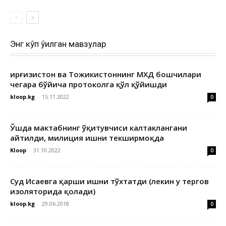
Энг кўп ўқилган мавзулар
Қирғизистон ва Тожикистоннинг МХДҚ бошчилари
чегара бўйича протоколга қўл қўйишди
kloop.kg
-
15.11.2022
0
Ўшда мактабнинг ўқитувчиси калтаклангани
айтилди, милиция ишни текширмоқда
Kloop
-
31.10.2022
0
Суд Исаевга қарши ишни тўхтатди (лекин у тергов
изоляторида қолади)
kloop.kg
-
29.06.2018
0