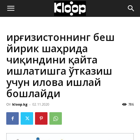
ҚИРҒИЗИСТОН
Қирғизистоннинг беш
ЯНГИЛИКЛАРИ
йирик шаҳрида
чиқиндини қайта
ишлатишга ўтказиш
учун илова ишлай
бошлайди
От
kloop.kg
-
02.11.2020
786