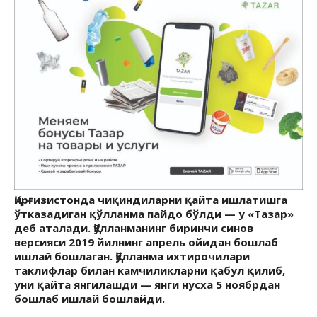
Қирғизистонда чиқиндиларни қайта ишлатишга
ўтказадиган қўлланма пайдо бўлди — у «Тазар»
деб аталади. Қўлланманинг биринчи синов
версияси 2019 йилнинг апрель ойидан бошлаб
ишлай бошлаган. Қўлланма ихтирочилари
таклифлар билан камчиликларни қабул қилиб,
уни қайта янгилашди — янги нусха 5 ноябрдан
бошлаб ишлай бошлайди.