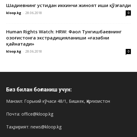
Шадиевнинг устидан иккинчи жиноят иши қўзғалди
kloop.kg
-
28.06.2018
0
Human Rights Watch: HRW: Фаол Тунгишбаевнинг
Қозоғистонга экстрадицияланиши «ғазабни
қайнатади»
kloop.kg
-
28.06.2018
0
Биз билан боғланиш учун:
Манзил: Горький кўчаси 48/1, Бишкек, Қирғизистон
Почта: office@kloop.kg
Таҳририят: news@kloop.kg