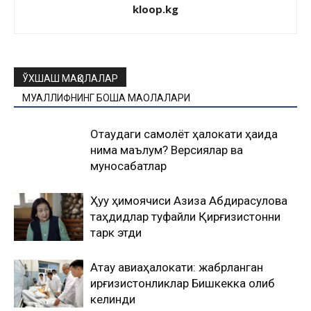
kloop.kg
ЎХШАШ МАҚОЛАЛАР
МУАЛЛИФНИНГ БОШҚА МАҚОЛАЛАРИ
Оқтаудаги самолёт ҳалокати ҳақида
нима маълум? Версиялар ва
муносабатлар
Ҳуқуқ ҳимоячиси Азиза Абдирасулова
таҳдидлар туфайли Қирғизистонни
тарк этди
Ақтау авиаҳалокати: жабрланган
қирғизистонликлар Бишкекка олиб
келинди