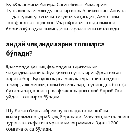
Бу қўлланмани Айнура Сагин билан Аймээрим
Турсалиева исмли дугоналар ишлаб чиқишган. Айнура
— дастурий ускунини тузувчи муҳандис, Аймээрим —
эко-фаол ва социолог. Улар Қирғизистонда имкони
борича кўп одам чиқиндини саралашини исташади.
Қандай чиқиндиларни топширса
бўлади?
Қўлланмада қаттиқ формадаги тирикчилик
чиқиндиларини қабул қилиш пунктлари кўрсатилган
харита бор. Бу пунктларга макулатура, шиша идиш,
темир, алюминий, елим бутилкалар, шунингдек бошқа
бутилкалар, канистр ва флаконларни олиб бориб ёки
уйдан топширса бўлади.
Шу билан бирга айрим пунктларда хом ашёни
килограммига қараб ҳақ берилади. Масалан, металлнинг
турига ва сифатига яраша килограммига 3дан 1200
сомгача олса бўлади.