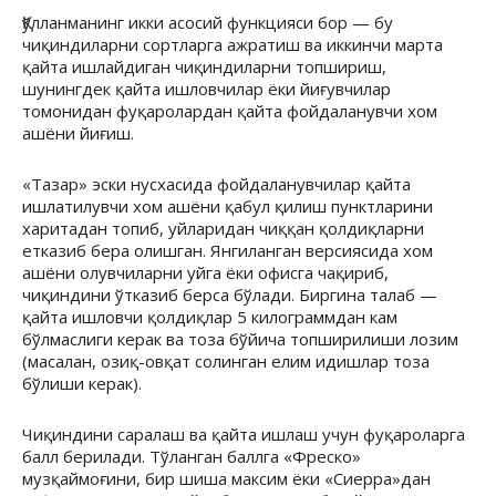
Қўлланманинг икки асосий функцияси бор — бу
чиқиндиларни сортларга ажратиш ва иккинчи марта
қайта ишлайдиган чиқиндиларни топшириш,
шунингдек қайта ишловчилар ёки йиғувчилар
томонидан фуқаролардан қайта фойдаланувчи хом
ашёни йиғиш.
«Тазар» эски нусхасида фойдаланувчилар қайта
ишлатилувчи хом ашёни қабул қилиш пунктларини
харитадан топиб, уйларидан чиққан қолдиқларни
етказиб бера олишган. Янгиланган версиясида хом
ашёни олувчиларни уйга ёки офисга чақириб,
чиқиндини ўтказиб берса бўлади. Биргина талаб —
қайта ишловчи қолдиқлар 5 килограммдан кам
бўлмаслиги керак ва тоза бўйича топширилиши лозим
(масалан, озиқ-овқат солинган елим идишлар тоза
бўлиши керак).
Чиқиндини саралаш ва қайта ишлаш учун фуқароларга
балл берилади. Тўланган баллга «Фреско»
музқаймоғини, бир шиша максим ёки «Сиерра»дан