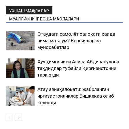
ЎХШАШ МАҚОЛАЛАР
МУАЛЛИФНИНГ БОШҚА МАҚОЛАЛАРИ
Оқтаудаги самолёт ҳалокати ҳақида
нима маълум? Версиялар ва
муносабатлар
Ҳуқуқ ҳимоячиси Азиза Абдирасулова
таҳдидлар туфайли Қирғизистонни
тарк этди
Ақтау авиаҳалокати: жабрланган
қирғизистонликлар Бишкекка олиб
келинди