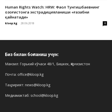
Human Rights Watch: HRW: Фаол Тунгишбаевнинг
Қозоғистонга экстрадицияланиши «ғазабни
қайнатади»
kloop.kg
-
28.06.2018
0
Биз билан боғланиш учун:
Манзил: Горький кўчаси 48/1, Бишкек, Қирғизистон
Почта: office@kloop.kg
Таҳририят: news@kloop.kg
Медиамактаб: school@kloop.kg