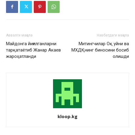
Аввалги мақола
Навбатдаги мақола
Майдонга йиғилганларни
Митингчилар Оқ уйни ва
тарқатаётиб Жанар Акаев
МХДҚнинг биносини босиб
жароҳатланди
олишди
kloop.kg