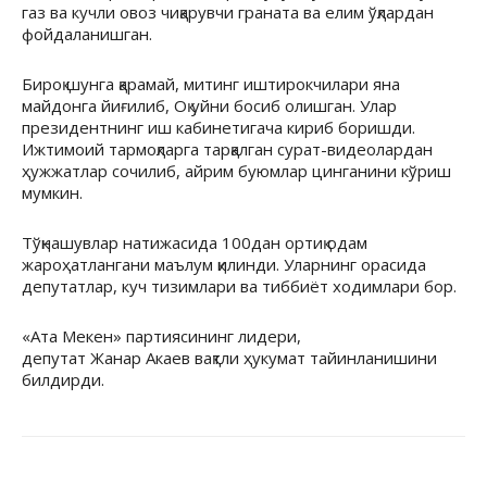
газ ва кучли овоз чиқарувчи граната ва елим ўқлардан
фойдаланишган.
Бироқ шунга қарамай, митинг иштирокчилари яна
майдонга йиғилиб, Оқ уйни босиб олишган. Улар
президентнинг иш кабинетигача кириб боришди.
Ижтимоий тармоқларга тарқалган сурат-видеолардан
ҳужжатлар сочилиб, айрим буюмлар цинганини кўриш
мумкин.
Тўқнашувлар натижасида 100дан ортиқ одам
жароҳатлангани маълум қилинди. Уларнинг орасида
депутатлар, куч тизимлари ва тиббиёт ходимлари бор.
«Ата Мекен» партиясининг лидери,
депутат Жанар Акаев вақтли ҳукумат тайинланишини
билдирди.