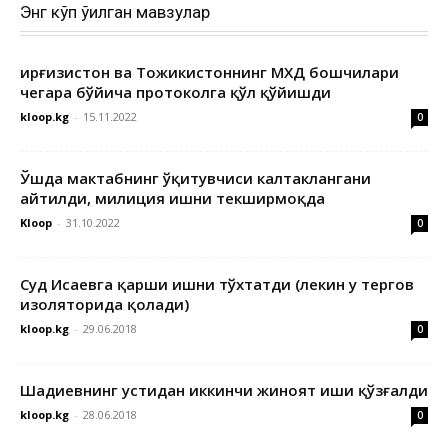
Энг кўп ўқилган мавзулар
Қирғизистон ва Тожикистоннинг МХДҚ бошчилари
чегара бўйича протоколга қўл қўйишди
kloop.kg
-
15.11.2022
0
Ўшда мактабнинг ўқитувчиси калтаклангани
айтилди, милиция ишни текширмоқда
Kloop
-
31.10.2022
0
Суд Исаевга қарши ишни тўхтатди (лекин у тергов
изоляторида қолади)
kloop.kg
-
29.06.2018
0
Шадиевнинг устидан иккинчи жиноят иши қўзғалди
kloop.kg
-
28.06.2018
0