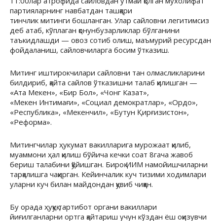
11:00лар атрофида сайловдан ўтмай қолган мухолифат
партияларнинг навбатдан ташқари
тинчлик митинги бошланган. Улар сайловни легитимсиз
деб атаб, кўплаган қонунбузарликлар бўлганини
таъкидлашди — овоз сотиб олиш, маъмурий ресурсдан
фойдаланиш, сайловчиларга босим ўтказиш.
Митинг иштирокчилари сайловни тан олмасликларини
билдириб, қайта сайлов ўтказишни талаб қилишган —
«Ата Мекен», «Бир Бол», «Чонг Казат»,
«Мекен Интимағи», «Социал демократлар», «Ордо»,
«Республика», «Мекенчил», «Бутун Қирғизистон»,
«Реформа».
Митингчилар ҳукумат вакилларига мурожаат қилиб,
муаммони ҳал қилиш бўйича кечки соат 8гача жавоб
бериш талабини қўйишган. Бироқ ИИМ намойишчиларни
тарқалишга чақирган. Кейинчалик куч тизими ходимлари
уларни куч билан майдондан қувиб чиққан.
Бу орада ҳуқуқ тартибот органи вакиллари
йиғилганларни ортга қайтариш учун кўздан ёш оқизувчи