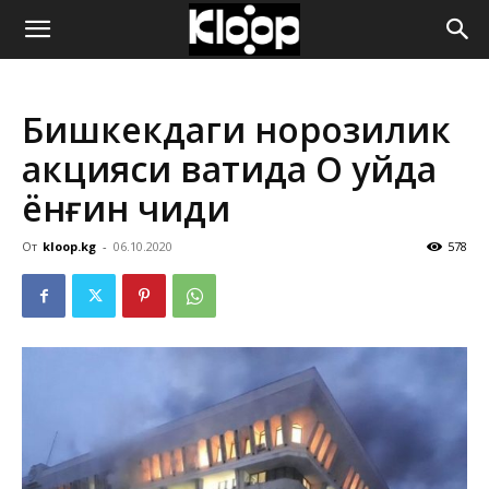
ҚИРҒИЗИСТОН
Бишкекдаги норозилик
ЯНГИЛИКЛАРИ
акцияси вақтида Оқ уйда
ёнғин чиқди
От
kloop.kg
-
06.10.2020
578