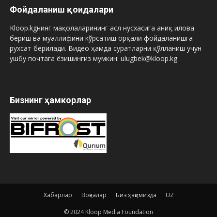
Фойдаланиш қоидалари
Kloop.kgнинг мақолаларининг асл нусхасига аниқ илова
бериш ва муаллифини кўрсатиш орқали фойдаланишга
рухсат берилади. Видео ҳамда суратларни қўлланиш учун
ушбу почтага ёзишингиз мумкин: ulugbek@kloop.kg
Бизнинг ҳамкорлар
Хабарлар
Воқеалар
Биз ҳақимизда
UZ
© 2024 Kloop Media Foundation