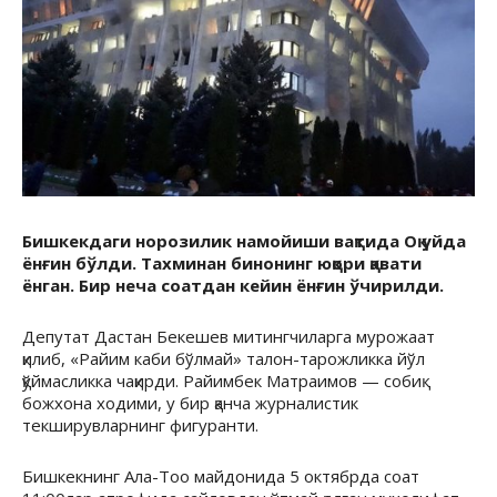
Бишкекдаги норозилик намойиши вақтида Оқ уйда
ёнғин бўлди. Тахминан бинонинг юқори қавати
ёнган. Бир неча соатдан кейин ёнғин ўчирилди.
Депутат Дастан Бекешев митингчиларга мурожаат
қилиб, «Райим каби бўлмай» талон-тарожликка йўл
қўймасликка чақирди. Райимбек Матраимов — собиқ
божхона ходими, у бир қанча журналистик
текширувларнинг фигуранти.
Бишкекнинг Ала-Тоо майдонида 5 октябрда соат