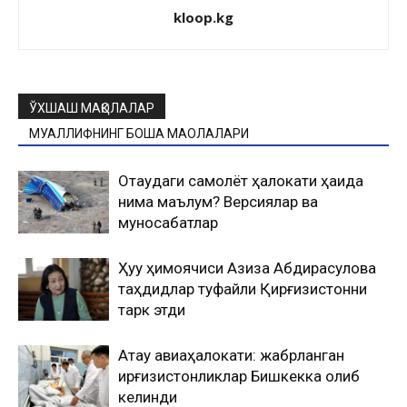
kloop.kg
ЎХШАШ МАҚОЛАЛАР
МУАЛЛИФНИНГ БОШҚА МАҚОЛАЛАРИ
Оқтаудаги самолёт ҳалокати ҳақида
нима маълум? Версиялар ва
муносабатлар
Ҳуқуқ ҳимоячиси Азиза Абдирасулова
таҳдидлар туфайли Қирғизистонни
тарк этди
Ақтау авиаҳалокати: жабрланган
қирғизистонликлар Бишкекка олиб
келинди