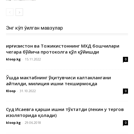
Энг кўп ўқилган мавзулар
Қирғизистон ва Тожикистоннинг МХДҚ бошчилари
чегара бўйича протоколга қўл қўйишди
kloop.kg
-
15.11.2022
0
Ўшда мактабнинг ўқитувчиси калтаклангани
айтилди, милиция ишни текширмоқда
Kloop
-
31.10.2022
0
Суд Исаевга қарши ишни тўхтатди (лекин у тергов
изоляторида қолади)
kloop.kg
-
29.06.2018
0