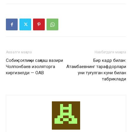
Аввалги мақола
Навбатдаги мақола
Собиқ соғлиқни сақлаш вазири
Бир кадр билан:
Чолпонбаев изоляторга
Атамбаевнинг тарафдорлари
киргизилди — ОАВ
уни туғулган куни билан
табриклади