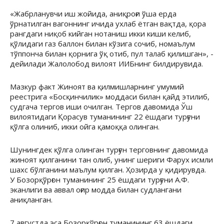
«Жабрланувчи иш жойида, аниқроғи ўша ерда
ўрнатилган вагоннинг ичида ухлаб ётган вақтда, қора
рангдаги ниқоб кийган нотаниш икки киши келиб,
қўлидаги газ баллон билан кўзига сочиб, номаълум
тўппонча билан қорнига ўқ отиб, пул талаб қилишган», -
дейилади Жалолобод вилоят ИИБнинг билдирувида.
Мазкур факт Жиноят ва қилмишларнинг умумий
реестрига «Босқинчилик» моддаси билан қайд этилиб,
судгача тергов иши очилган. Тергов давомида Ўш
вилоятидаги Қорасув туманининг 22 ёшдаги турғуни
қўлга олиниб, икки ойга қамоққа олинган.
Шунингдек қўлга олинган турғун терговнинг давомида
жиноят қилганини тан олиб, унинг шериги Фарух исмли
шахс бўлганини маълум қилган. Ҳозирда у қидирувда.
У Бозорқўрғон туманининг 25 ёшдаги турғуни А.Ф.
эканлиги ва аввал оғир модда билан судлангани
аниқланган.
7 августда эса Бозорқўрғон туманининг 63 ёшдаги