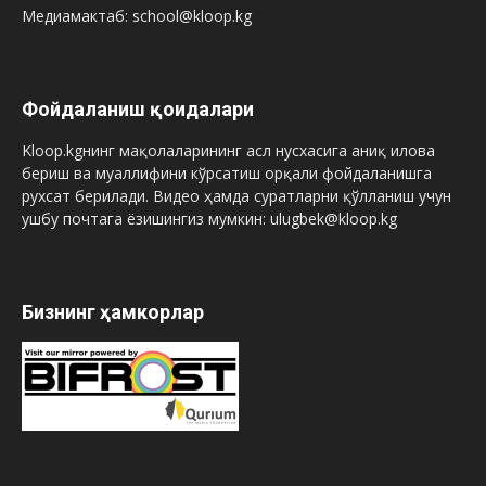
Медиамактаб: school@kloop.kg
Фойдаланиш қоидалари
Kloop.kgнинг мақолаларининг асл нусхасига аниқ илова
бериш ва муаллифини кўрсатиш орқали фойдаланишга
рухсат берилади. Видео ҳамда суратларни қўлланиш учун
ушбу почтага ёзишингиз мумкин: ulugbek@kloop.kg
Бизнинг ҳамкорлар