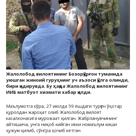
Жалолобод вилоятининг Бозорқўрғон туманида
уюшган жиноий гуруҳнинг уч аъзоси қўлга олинди,
бири қидирувда. Бу ҳақда Жалолобод вилоятининг
ИИБ матбуот хизмати хабар қилди.
Маълумотга кўра, 27 июлда 59 ёшдаги турғун ўқотар
қуролдан жароҳат олиб Жалолобод вилоят
касалхонасига мурожаат қилган. Жабрланувчининг
айтишича, унга ниқоб кийган икки номаълум киши
ҳужум қилиб, сўнгра қочиб кетган.