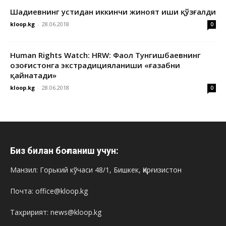
Шадиевнинг устидан иккинчи жиноят иши қўзғалди
kloop.kg
-
28.06.2018
0
Human Rights Watch: HRW: Фаол Тунгишбаевнинг
Қозоғистонга экстрадицияланиши «ғазабни
қайнатади»
kloop.kg
-
28.06.2018
0
Биз билан боғланиш учун:
Манзил: Горький кўчаси 48/1, Бишкек, Қирғизистон
Почта: office@kloop.kg
Таҳририят: news@kloop.kg