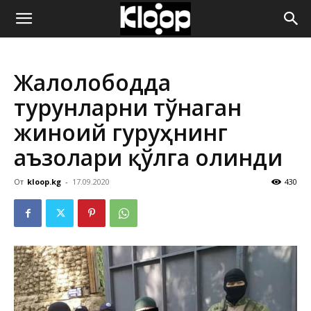
ҚИРҒИЗИСТОН
Жалолободда
ЯНГИЛИКЛАРИ
турғунларни тўнаган
жиноий гуруҳнинг
аъзолари қўлга олинди
От
kloop.kg
-
17.09.2020
430