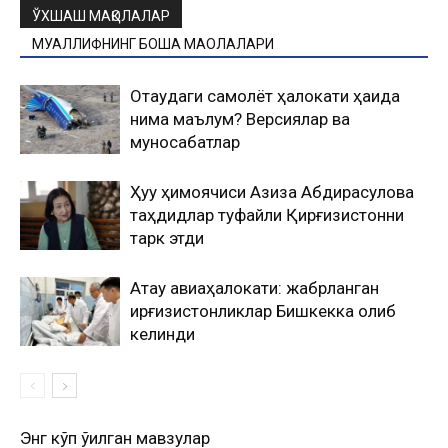
ЎХШАШ МАҚОЛАЛАР
МУАЛЛИФНИНГ БОШҚА МАҚОЛАЛАРИ
Оқтаудаги самолёт ҳалокати ҳақида
нима маълум? Версиялар ва
муносабатлар
Ҳуқуқ ҳимоячиси Азиза Абдирасулова
таҳдидлар туфайли Қирғизистонни
тарк этди
Ақтау авиаҳалокати: жабрланган
қирғизистонликлар Бишкекка олиб
келинди
Энг кўп ўқилган мавзулар