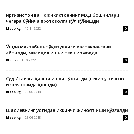
Қирғизистон ва Тожикистоннинг МХДҚ бошчилари
чегара бўйича протоколга қўл қўйишди
kloop.kg
-
15.11.2022
0
Ўшда мактабнинг ўқитувчиси калтаклангани
айтилди, милиция ишни текширмоқда
Kloop
-
31.10.2022
0
Суд Исаевга қарши ишни тўхтатди (лекин у тергов
изоляторида қолади)
kloop.kg
-
29.06.2018
0
Шадиевнинг устидан иккинчи жиноят иши қўзғалди
kloop.kg
-
28.06.2018
0