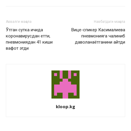
Аввалги мақола
Навбатдаги мақола
Ўтган сутка ичида
Вице-спикер Касималиева
коронавирусдан етти,
пневмонияга чалиниб
пневмониядан 41 киши
даволанаётганини айтди
вафот этди
kloop.kg