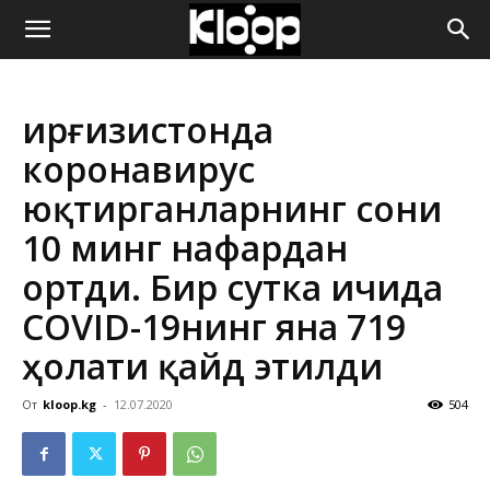
ҚИРҒИЗИСТОН
Қирғизистонда
ЯНГИЛИКЛАРИ
коронавирус
юқтирганларнинг сони
10 минг нафардан
ортди. Бир сутка ичида
COVID-19нинг яна 719
ҳолати қайд этилди
От
kloop.kg
-
12.07.2020
504