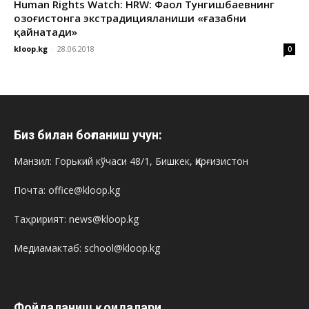
Human Rights Watch: HRW: Фаол Тунгишбаевнинг
Қозоғистонга экстрадицияланиши «ғазабни
қайнатади»
kloop.kg
-
28.06.2018
0
Биз билан боғланиш учун:
Манзил: Горький кўчаси 48/1, Бишкек, Қирғизистон
Почта: office@kloop.kg
Таҳририят: news@kloop.kg
Медиамактаб: school@kloop.kg
Фойдаланиш қоидалари