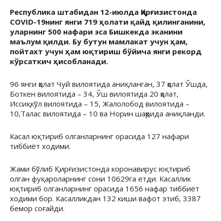
Республика штабидан 12-июлда Қирғизистонда
COVID-19нинг янги 719 ҳолати қайд қилинганини,
уларнинг 500 нафари эса Бишкекда эканини
маълум қилди. Бу бутун мамлакат учун ҳам,
пойтахт учун ҳам юқтириш бўйича янги рекорд
кўрсаткич ҳисобланади.
96 янги ҳолат Чуй вилоятида аниқланган, 37 ҳолат Ўшда,
Боткен вилоятида – 34, Ўш вилоятида 20 ҳолат,
Иссиқкўл вилоятида – 15, Жалолобод вилоятида –
10,Талас вилоятида – 10 ва Норин шаҳрида аниқланди.
Касал юқтириб олганларнинг орасида 127 нафари
тиббиёт ходими.
Жами бўлиб Қирғизистонда коронавирус юқтириб
олган фуқароларнинг сони 10629га етди. Касаллик
юқтириб олганларнинг орасида 1656 нафар тиббиёт
ходими бор. Касалликдан 132 киши вафот этиб, 3387
бемор соғайди.