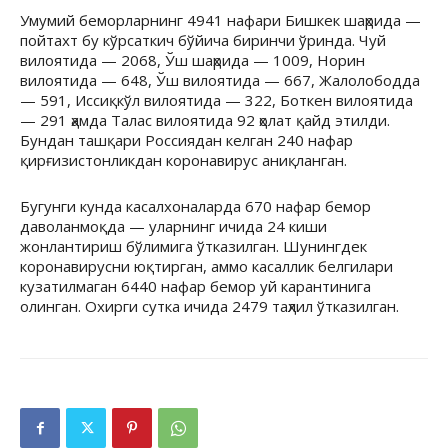
Умумий беморларнинг 4941 нафари Бишкек шаҳрида —
пойтахт бу кўрсаткич бўйича биринчи ўринда. Чуй
вилоятида — 2068, Ўш шаҳрида — 1009, Норин
вилоятида — 648, Ўш вилоятида — 667, Жалолободда
— 591, Иссиқкўл вилоятида — 322, Боткен вилоятида
— 291 ҳамда Талас вилоятида 92 ҳолат қайд этилди.
Бундан ташқари Россиядан келган 240 нафар
қирғизистонликдан коронавирус аниқланган.
Бугунги кунда касалхоналарда 670 нафар бемор
даволанмоқда — уларнинг ичида 24 киши
жонлантириш бўлимига ўтказилган. Шунингдек
коронавирусни юқтирган, аммо касаллик белгилари
кузатилмаган 6440 нафар бемор уй карантинига
олинган. Охирги сутка ичида 2479 таҳлил ўтказилган.