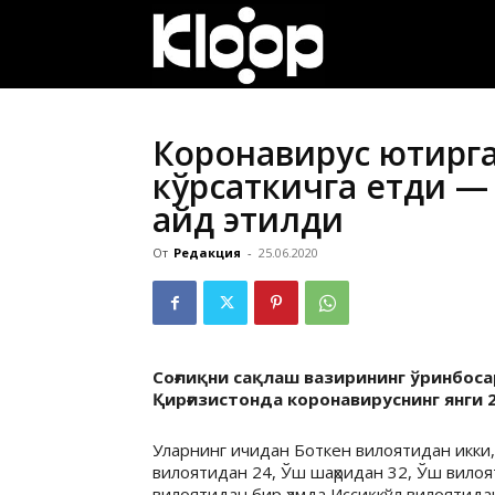
ҚИРҒИЗИСТОН
ЯНГИЛИКЛАРИ
Коронавирус юқтирг
кўрсаткичга етди — 
қайд этилди
От
Редакция
-
25.06.2020
Соғлиқни сақлаш вазирининг ўринбос
Қирғизистонда коронавируснинг янги 
Уларнинг ичидан Боткен вилоятидан икки,
вилоятидан 24, Ўш шаҳридан 32, Ўш вило
вилоятидан бир ҳамда Иссиқкўл вилоятидан