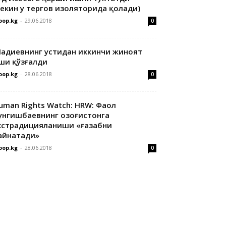
лекин у тергов изоляторида қолади)
oop.kg
-
29.06.2018
0
адиевнинг устидан иккинчи жиноят
ши қўзғалди
oop.kg
-
28.06.2018
0
uman Rights Watch: HRW: Фаол
унгишбаевнинг Қозоғистонга
кстрадицияланиши «ғазабни
айнатади»
oop.kg
-
28.06.2018
0