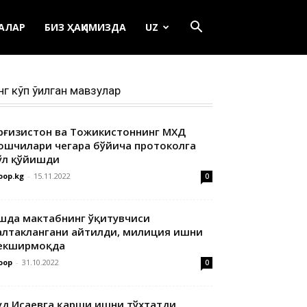
ЕАЛАР
БИЗ ҲАҚИМИЗДА
UZ
нг кўп ўқилган мавзулар
ирғизистон ва Тожикистоннинг МХДҚ
ошчилари чегара бўйича протоколга
ўл қўйишди
oop.kg
-
15.11.2022
0
шда мактабнинг ўқитувчиси
алтаклангани айтилди, милиция ишни
екширмоқда
oop
-
31.10.2022
0
уд Исаевга қарши ишни тўхтатди