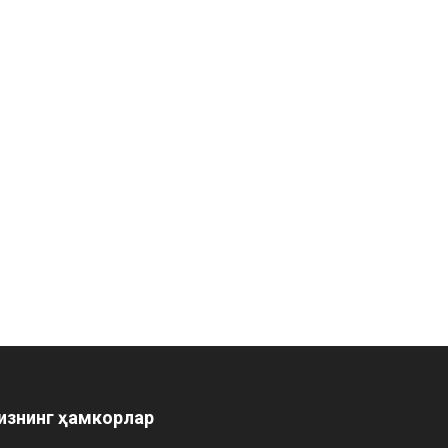
изнинг ҳамкорлар