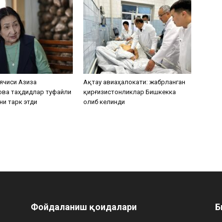
ячиси Азиза
Ақтау авиаҳалокати: жабрланган
ова таҳдидлар туфайли
қирғизистонликлар Бишкекка
ни тарк этди
олиб келинди
Фойдаланиш қоидалари
Б