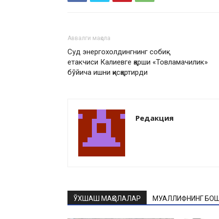
Аввалги мақола
Суд энергохолдингнинг собиқ
етакчиси Калиевге қарши «Товламачилик»
бўйича ишни қисқартирди
Редакция
ЎХШАШ МАҚОЛАЛАР
МУАЛЛИФНИНГ БОШ