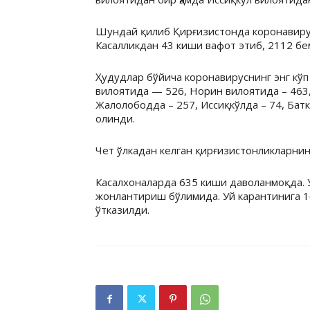
Шундай қилиб Қирғизистонда коронавирус
Касалликдан 43 киши вафот этиб, 2112 бе
Ҳудудлар бўйича коронавируснинг энг кўп
вилоятида — 526, Норин вилоятида – 463,
Жалолободда – 257, Иссиқкўлда – 74, Батк
олинди.
Чет ўлкадан келган қирғизистонликларнин
Касалхоналарда 635 киши даволанмоқда. У
жонлантириш бўлимида. Уй карантинига 16
ўтказилди.