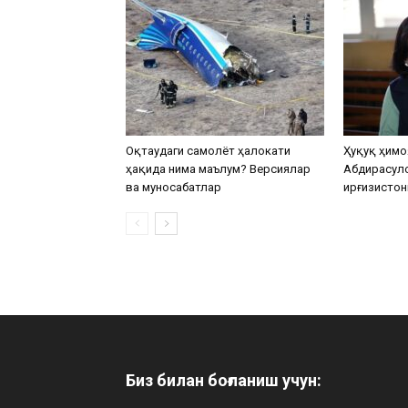
Оқтаудаги самолёт ҳалокати
Ҳуқуқ ҳимо
ҳақида нима маълум? Версиялар
Абдирасул
ва муносабатлар
Қирғизистон
Биз билан боғланиш учун: