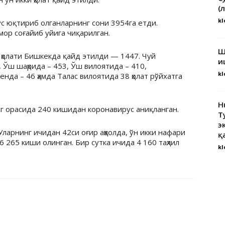
(
kl
 юқтириб олганларнинг сони 3954га етди.
мор соғайиб уйига чиқарилган.
Ш
 ҳолати Бишкекда қайд этилди — 1447. Чуй
и
 Ўш шаҳрида – 453, Ўш вилоятида – 410,
kl
енда – 46 ҳамда Талас вилоятида 38 ҳолат рўйхатга
H
г орасида 240 кишидан коронавирус аниқланган.
Т
э
ларнинг ичидан 42си оғир аҳволда, ўн икки нафари
қ
 265 киши олинган. Бир сутка ичида 4 160 таҳлил
kl