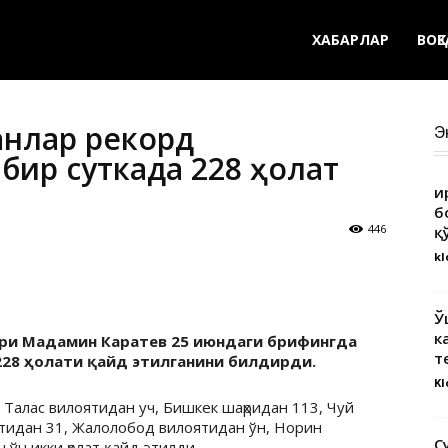
ХАБАРЛАР
ВОҚ
анлар рекорд
Э
бир суткада 228 ҳолат
Қ
б
446
қ
kl
Ў
к
ари Мадамин Каратев 25 июндаги брифингда
т
228 ҳолати қайд этилганини билдирди.
Kl
 Талас вилоятидан уч, Бишкек шаҳридан 113, Чуй
ятидан 31, Жалолобод вилоятидан ўн, Норин
С
 ўн икки ҳолат қайд этилди.