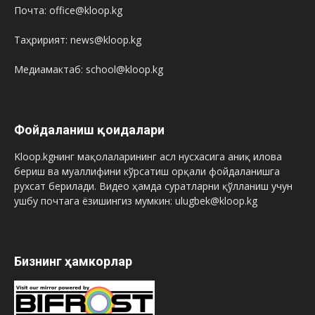
Почта: office@kloop.kg
Таҳририят: news@kloop.kg
Медиамактаб: school@kloop.kg
Фойдаланиш қоидалари
Kloop.kgнинг мақолаларининг асл нусхасига аниқ илова
бериш ва муаллифини кўрсатиш орқали фойдаланишга
рухсат берилади. Видео ҳамда суратларни қўлланиш учун
ушбу почтага ёзишингиз мумкин: ulugbek@kloop.kg
Бизнинг ҳамкорлар