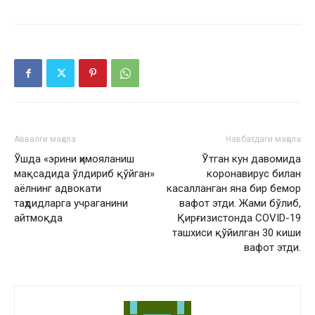
Аввалги мақола
Навбатдаги мақола
Ўшда «эрини ҳимояланиш
Ўтган кун давомида
мақсадида ўлдириб қўйган»
коронавирус билан
аёлнинг адвокати
касалланган яна бир бемор
таҳдидларга учраганини
вафот этди. Жами бўлиб,
айтмоқда
Қирғизистонда COVID-19
ташхиси қўйилган 30 киши
вафот этди.