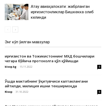
Ақтау авиаҳалокати: жабрланган
қирғизистонликлар Бишкекка олиб
келинди
Энг кўп ўқилган мавзулар
Қирғизистон ва Тожикистоннинг МХДҚ бошчилари
чегара бўйича протоколга қўл қўйишди
kloop.kg
-
15.11.2022
0
Ўшда мактабнинг ўқитувчиси калтаклангани
айтилди, милиция ишни текширмоқда
Kloop
-
31.10.2022
0