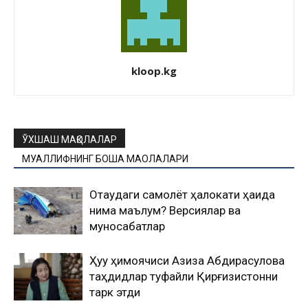
kloop.kg
ЎХШАШ МАҚОЛАЛАР
МУАЛЛИФНИНГ БОШҚА МАҚОЛАЛАРИ
Оқтаудаги самолёт ҳалокати ҳақида
нима маълум? Версиялар ва
муносабатлар
Ҳуқуқ ҳимоячиси Азиза Абдирасулова
таҳдидлар туфайли Қирғизистонни
тарк этди