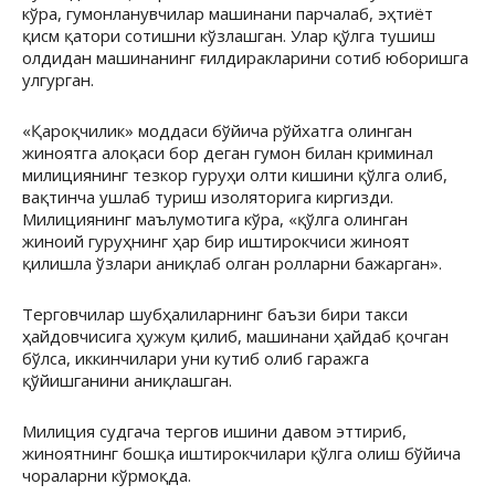
кўра, гумонланувчилар машинани парчалаб, эҳтиёт
қисм қатори сотишни кўзлашган. Улар қўлга тушиш
олдидан машинанинг ғилдиракларини сотиб юборишга
улгурган.
«Қароқчилик» моддаси бўйича рўйхатга олинган
жиноятга алоқаси бор деган гумон билан криминал
милициянинг тезкор гуруҳи олти кишини қўлга олиб,
вақтинча ушлаб туриш изоляторига киргизди.
Милициянинг маълумотига кўра, «қўлга олинган
жиноий гуруҳнинг ҳар бир иштирокчиси жиноят
қилишла ўзлари аниқлаб олган ролларни бажарган».
Терговчилар шубҳалиларнинг баъзи бири такси
ҳайдовчисига ҳужум қилиб, машинани ҳайдаб қочган
бўлса, иккинчилари уни кутиб олиб гаражга
қўйишганини аниқлашган.
Милиция судгача тергов ишини давом эттириб,
жиноятнинг бошқа иштирокчилари қўлга олиш бўйича
чораларни кўрмоқда.