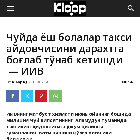
ҚИРҒИЗИСТОН
Чуйда ёш болалар такси
ЯНГИЛИКЛАРИ
ҳайдовчисини дарахтга
боғлаб тўнаб кетишди
— ИИВ
От
kloop.kg
-
16.06.2020
542
ИИВнинг матбуот хизмати июнь ойининг бошида
милиция Чуй вилоятининг Аламудун туманида
таксининг ҳайдовчисига ҳужум қилишга
гумонланган олти кишини қўлга олганини
билдирди.