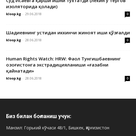
Суд Исаевга қарши ишни тўхтатди (лекин у тергов
изоляторида қолади)
kloop.kg
-
29.06.2018
0
Шадиевнинг устидан иккинчи жиноят иши қўзғалди
kloop.kg
-
28.06.2018
0
Human Rights Watch: HRW: Фаол Тунгишбаевнинг
Қозоғистонга экстрадицияланиши «ғазабни
қайнатади»
kloop.kg
-
28.06.2018
0
Биз билан боғланиш учун:
Манзил: Горький кўчаси 48/1, Бишкек, Қирғизистон