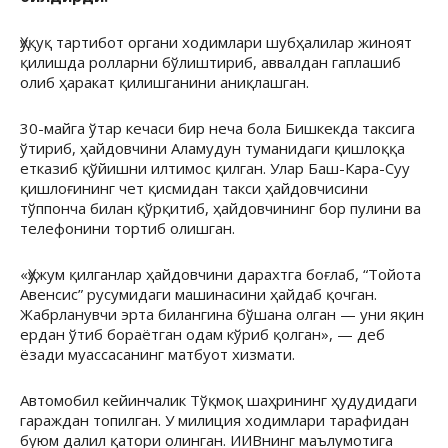
Ҳуқуқ тартибот органи ходимлари шубҳалилар жиноят
қилишда ролларни бўлиштириб, аввалдан гаплашиб
олиб ҳаракат қилишганини аниқлашган.
30-майга ўтар кечаси бир неча бола Бишкекда таксига
ўтириб, ҳайдовчини Аламудун туманидаги қишлоққа
етказиб қўйишни илтимос қилган. Улар Баш-Кара-Суу
қишлоғининг чет қисмидан такси ҳайдовчисини
тўппонча билан қўрқитиб, ҳайдовчининг бор пулини ва
телефонини тортиб олишган.
«Ҳужум қилганлар ҳайдовчини дарахтга боғлаб, “Тойота
Авенсис” русумидаги машинасини ҳайдаб қочган.
Жабрланувчи эрта билангина бўшана олган — уни яқин
ердан ўтиб бораётган одам кўриб қолган», — деб
ёзади муассасанинг матбуот хизмати.
Автомобил кейинчалик Тўқмоқ шаҳрининг ҳудудидаги
гараждан топилган. У милиция ходимлари тарафидан
буюм далил қатори олинган. ИИВнинг маълумотига