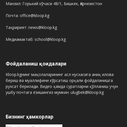
Манзил: Горький кўчаси 48/1, Бишкек, Қирғизистон
Почта: office@kloop.kg
Таҳририят: news@kloop.kg
Медиамактаб: school@kloop.kg
Фойдаланиш қоидалари
Kloop.kgнинг мақолаларининг асл нусхасига аниқ илова
бериш ва муаллифини кўрсатиш орқали фойдаланишга
рухсат берилади. Видео ҳамда суратларни қўлланиш учун
ушбу почтага ёзишингиз мумкин: ulugbek@kloop.kg
Бизнинг ҳамкорлар