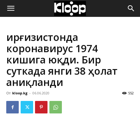
ҚИРҒИЗИСТОН
Қирғизистонда
ЯНГИЛИКЛАРИ
коронавирус 1974
кишига юқди. Бир
суткада янги 38 ҳолат
аниқланди
От
kloop.kg
-
06.06.2020
552