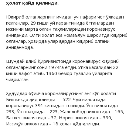
ҳолат қайд қилинди.
Юқтириб олганларнинг ичидан уч нафари чет ўлкадан
келганлар, 29 киши уй карантинида ётганлардан
иккинчи марта олган таҳлилларидан коронавирус
аниқланди. Олти ҳолат эса номаълум шароитда юқтириб
олганлар, ҳозирда улар қаердан юқтириб олгани
аниқланмоқда.
Шундай қилиб Қирғизистонда коронавирус юқтириб
олганларнинг сони 1974га етди. Ўпка касалидан 22
киши вафот этиб, 1360 бемор тузалиб уйларига
чиқарилган.
Ҳудудлар бўйича коронавируснинг энг кўп ҳолати
Бишкекда қайд қилинди — 522. Чуй вилоятида
коронавирус 391 кишидан топилди. Ўш вилоятида –
233, Ўш шаҳрида – 223, Жалолобод вилоятида – 165,
Баткен вилоятида – 32, Норин вилоятида – 390,
Иссиқкўл вилоятида – 18 ҳолат қайд қилинди.