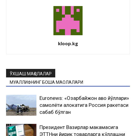
kloop.kg
ЎХШАШ МАҚОЛАЛАР
МУАЛЛИФНИНГ БОШҚА МАҚОЛАЛАРИ
Euronews: «Озарбайжон ҳаво йўллари»
самолёти ҳалокатига Россия ракетаcи
сабаб бўлган
Президент Вазирлар маҳкамасига
ЭТТНни йирик товарларга қўллашни