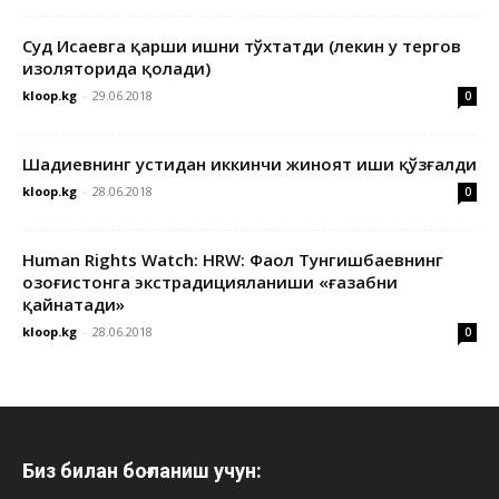
Суд Исаевга қарши ишни тўхтатди (лекин у тергов
изоляторида қолади)
kloop.kg
-
29.06.2018
0
Шадиевнинг устидан иккинчи жиноят иши қўзғалди
kloop.kg
-
28.06.2018
0
Human Rights Watch: HRW: Фаол Тунгишбаевнинг
Қозоғистонга экстрадицияланиши «ғазабни
қайнатади»
kloop.kg
-
28.06.2018
0
Биз билан боғланиш учун: