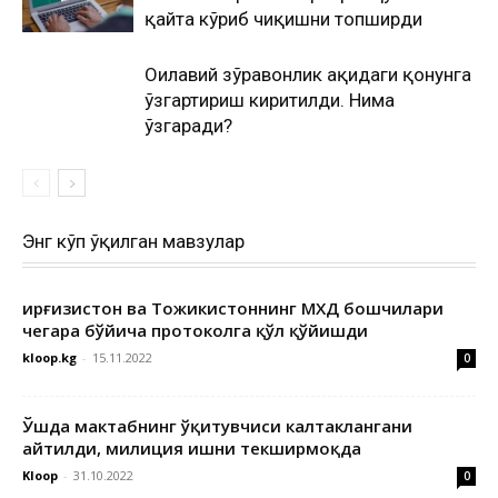
қайта кўриб чиқишни топширди
Оилавий зўравонлик ҳақидаги қонунга
ўзгартириш киритилди. Нима
ўзгаради?
Энг кўп ўқилган мавзулар
Қирғизистон ва Тожикистоннинг МХДҚ бошчилари
чегара бўйича протоколга қўл қўйишди
kloop.kg
-
15.11.2022
0
Ўшда мактабнинг ўқитувчиси калтаклангани
айтилди, милиция ишни текширмоқда
Kloop
-
31.10.2022
0