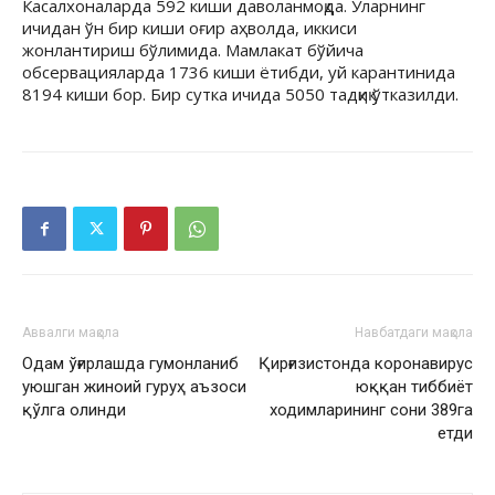
Касалхоналарда 592 киши даволанмоқда. Уларнинг
ичидан ўн бир киши оғир аҳволда, иккиси
жонлантириш бўлимида. Мамлакат бўйича
обсервацияларда 1736 киши ётибди, уй карантинида
8194 киши бор. Бир сутка ичида 5050 тадқиқ ўтказилди.
Аввалги мақола
Навбатдаги мақола
Одам ўғирлашда гумонланиб
Қирғизистонда коронавирус
уюшган жиноий гуруҳ аъзоси
юққан тиббиёт
қўлга олинди
ходимларининг сони 389га
етди