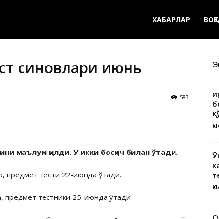
ХАБАРЛАР
ВОҚ
ст синовлари июнь
Э
Қ
583
б
қ
kl
ни маълум қилди. У икки босқич билан ўтади.
Ў
к
а, предмет тести 22-июнда ўтади.
т
Kl
а, предмет тестники 25-июнда ўтади.
С