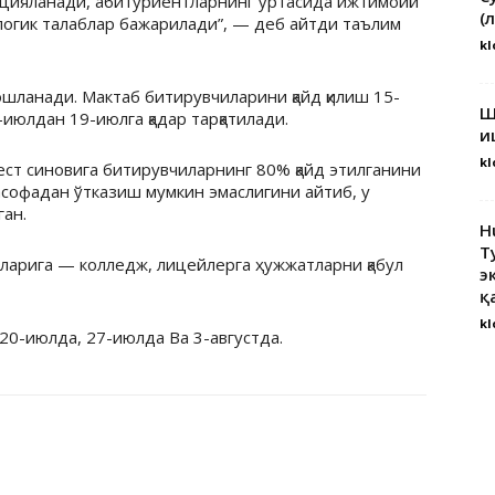
кцияланади, абитуриентларнинг ўртасида ижтимоий
(
логик талаблар бажарилади”, — деб айтди таълим
kl
шланади. Мактаб битирувчиларини қайд қилиш 15-
Ш
июлдан 19-июлга қадар тарқатилади.
и
kl
ест синовига битирувчиларнинг 80% қайд этилганини
асофадан ўтказиш мумкин эмаслигини айтиб, у
ан.
H
Т
тларига — колледж, лицейлерга ҳужжатларни қабул
э
қ
kl
20-июлда, 27-июлда Ва 3-августда.