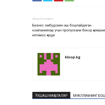
Аввалги мақола
Бизнес омбудсмен иш бошлайдиган
компаниялар учун пропускани бекор қилишни
илтимос қилди
kloop.kg
ЎХШАШ МАҚОЛАЛАР
МУАЛЛИФНИНГ БОШ