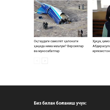
Оқтаудаги самолёт ҳалокати
Ҳуқуқ ҳимо
ҳақида нима маълум? Версиялар
Абдирасул
ва муносабатлар
Қирғизистон
Биз билан боғланиш учун: