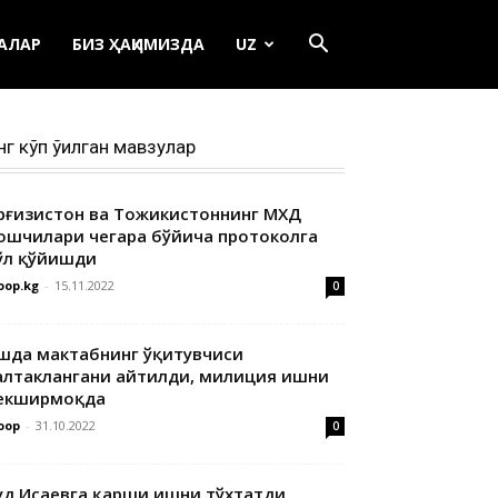
ЕАЛАР
БИЗ ҲАҚИМИЗДА
UZ
нг кўп ўқилган мавзулар
ирғизистон ва Тожикистоннинг МХДҚ
ошчилари чегара бўйича протоколга
ўл қўйишди
oop.kg
-
15.11.2022
0
шда мактабнинг ўқитувчиси
алтаклангани айтилди, милиция ишни
екширмоқда
oop
-
31.10.2022
0
уд Исаевга қарши ишни тўхтатди