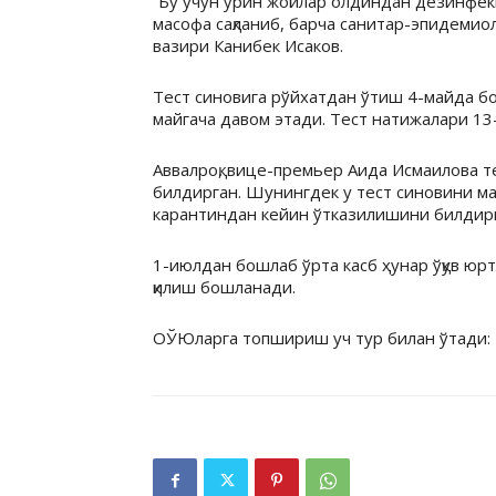
“Бу учун ўрин жойлар олдиндан дезинфе
масофа сақланиб, барча санитар-эпидемио
вазири Канибек Исаков.
Тест синовига рўйхатдан ўтиш 4-майда бо
майгача давом этади. Тест натижалари 13-
Аввалроқ, вице-премьер Аида Исмаилова т
билдирган. Шунингдек у тест синовини м
карантиндан кейин ўтказилишини билдирг
1-июлдан бошлаб ўрта касб ҳунар ўқув юр
қилиш бошланади.
ОЎЮларга топшириш уч тур билан ўтади: 