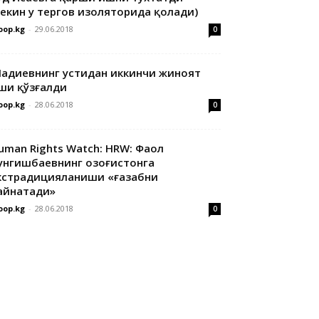
лекин у тергов изоляторида қолади)
oop.kg
-
29.06.2018
0
адиевнинг устидан иккинчи жиноят
ши қўзғалди
oop.kg
-
28.06.2018
0
uman Rights Watch: HRW: Фаол
унгишбаевнинг Қозоғистонга
кстрадицияланиши «ғазабни
айнатади»
oop.kg
-
28.06.2018
0