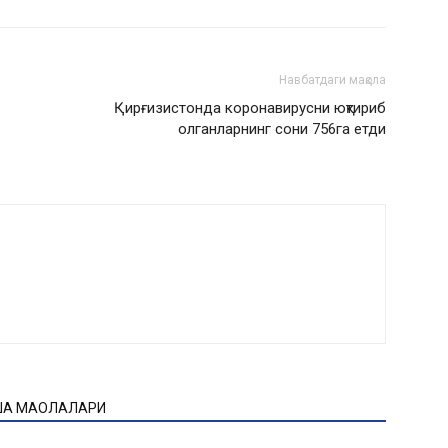
Навбатдаги мақола
Қирғизистонда коронавирусни юқтириб
олганларнинг сони 756га етди
ҚА МАҚОЛАЛАРИ