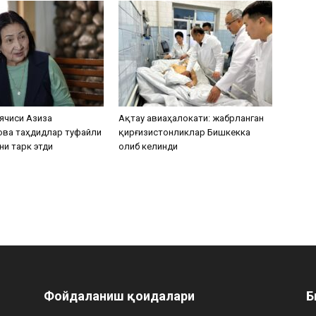
ячиси Азиза
Ақтау авиаҳалокати: жабрланган
ова таҳдидлар туфайли
қирғизистонликлар Бишкекка
ни тарк этди
олиб келинди
Фойдаланиш қоидалари
Б