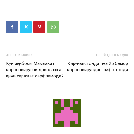
Аввалги мақола
Навбатдаги мақола
Кун иқтибоси: Мамлакат
Қирғизистонда яна 25 бемор
коронавирусни даволашга
коронавирусдан шифо топди
қанча харажат сарфламоқда?