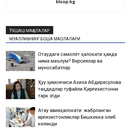
kloop.kg
ЎХШАШ МАҚОЛАЛАР
МУАЛЛИФНИНГ БОШҚА МАҚОЛАЛАРИ
Оқтаудаги самолёт ҳалокати ҳақида
нима маълум? Версиялар ва
муносабатлар
Ҳуқуқ ҳимоячиси Азиза Абдирасулова
таҳдидлар туфайли Қирғизистонни
тарк этди
Ақтау авиаҳалокати: жабрланган
қирғизистонликлар Бишкекка олиб
келинди