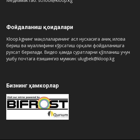
Медиамактаб: school@kloop.kg
Фойдаланиш қоидалари
Kloop.kgнинг мақолаларининг асл нусхасига аниқ илова
бериш ва муаллифини кўрсатиш орқали фойдаланишга
рухсат берилади. Видео ҳамда суратларни қўлланиш учун
ушбу почтага ёзишингиз мумкин: ulugbek@kloop.kg
Бизнинг ҳамкорлар