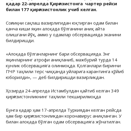
қадар 22-апрелда Қирғизистонга чартер рейси
билан 177 қирғизистонлик учиб келган.
Соғлиқни сақлаш вазирлигидан юқтирган одам билан
қанча киши яқин алоқада бўлганини аниқ айта
олишгани йўқ, аммо у одамлар обсервацияда эканини
билдиришди.
«Алоқада бўлганларнинг бари обсервацияда. Энг
яқинларнинг атрофи аниқланиб, мажбурий турда 14
кунлик обсервацияга олинмоқда. Қолганлари биринчи
ПЧР таҳлили терс чиққанда уйларига карантинга қўйиб
юборилди», — деб билдиришди вазирликдан.
Ҳозирда 24-апрелда Истамбулдан қайтиб келган 349
қирғизистонликнинг таҳлили текширилмоқда
Бунга қадар ҳам 17-апрелда Туркиядан келган рейсда
ҳам бир қирғизистонликдан коронавирус аниқланган. У
билан алоқада бўлган одам обсервацияга жўнатилган.