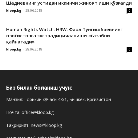
Шадиевнинг устидан иккинчи жиноят иши қўзғалди
kloop.kg
-
28.06.2018
0
Human Rights Watch: HRW: Фаол Тунгишбаевнинг
Қозоғистонга экстрадицияланиши «ғазабни
қайнатади»
kloop.kg
-
28.06.2018
0
Биз билан боғланиш учун:
Манзил: Горький кўчаси 48/1, Бишкек, Қирғизистон
Почта: office@kloop.kg
Таҳририят: news@kloop.kg