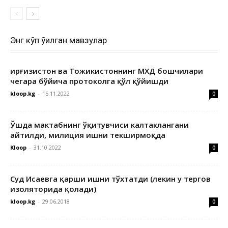
Энг кўп ўқилган мавзулар
Қирғизистон ва Тожикистоннинг МХДҚ бошчилари
чегара бўйича протоколга қўл қўйишди
kloop.kg
-
15.11.2022
0
Ўшда мактабнинг ўқитувчиси калтаклангани
айтилди, милиция ишни текширмоқда
Kloop
-
31.10.2022
0
Суд Исаевга қарши ишни тўхтатди (лекин у тергов
изоляторида қолади)
kloop.kg
-
29.06.2018
0