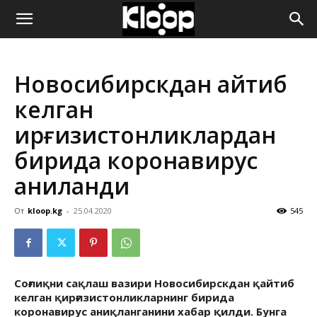
ҚИРҒИЗИСТОН
Новосибирскдан қайтиб
ЯНГИЛИКЛАРИ
келган
қирғизистонликлардан
бирида коронавирус
аниқланди
От
kloop.kg
-
25.04.2020
545
Соғлиқни сақлаш вазири Новосибирскдан қайтиб
келган қирғизистонликларнинг бирида
коронавирус аниқланганини хабар қилди. Бунга