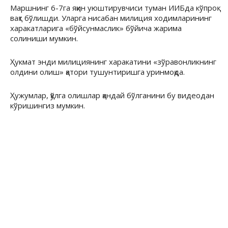
Маршнинг 6-7га яқин уюштирувчиси туман ИИБда кўпроқ
вақт бўлишди. Уларга нисабан милиция ходимларининг
харакатларига «бўйсунмаслик» бўйича жарима
солиниши мумкин.
Ҳукмат энди милициянинг харакатини «зўравонликнинг
олдини олиш» қатори тушунтиришга уринмоқда.
Ҳужумлар, қўлга олишлар қандай бўлганини бу видеодан
кўришингиз мумкин.