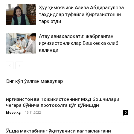
Ҳуқуқ ҳимоячиси Азиза Абдирасулова
таҳдидлар туфайли Қирғизистонни
тарк этди
Ақтау авиаҳалокати: жабрланган
қирғизистонликлар Бишкекка олиб
келинди
Энг кўп ўқилган мавзулар
Қирғизистон ва Тожикистоннинг МХДҚ бошчилари
чегара бўйича протоколга қўл қўйишди
kloop.kg
-
15.11.2022
0
Ўшда мактабнинг ўқитувчиси калтаклангани