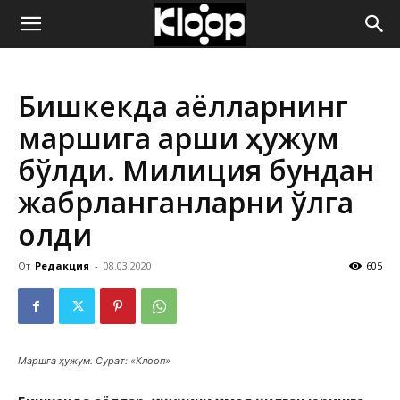
ҚИРҒИЗИСТОН
Бишкекда аёлларнинг
ЯНГИЛИКЛАРИ
маршига қарши ҳужум
бўлди. Милиция бундан
жабрланганларни қўлга
олди
От
Редакция
-
08.03.2020
605
Маршга ҳужум. Сурат: «Клооп»