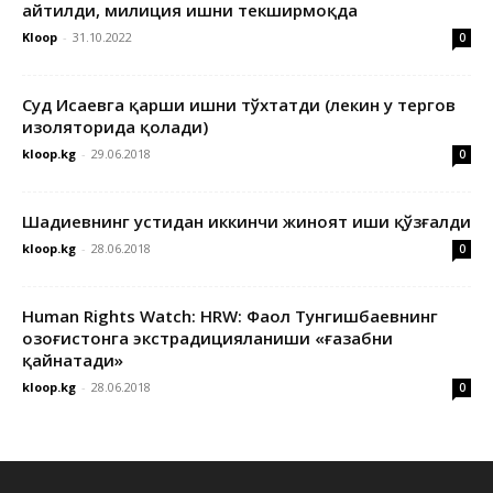
айтилди, милиция ишни текширмоқда
Kloop
-
31.10.2022
0
Суд Исаевга қарши ишни тўхтатди (лекин у тергов
изоляторида қолади)
kloop.kg
-
29.06.2018
0
Шадиевнинг устидан иккинчи жиноят иши қўзғалди
kloop.kg
-
28.06.2018
0
Human Rights Watch: HRW: Фаол Тунгишбаевнинг
Қозоғистонга экстрадицияланиши «ғазабни
қайнатади»
kloop.kg
-
28.06.2018
0