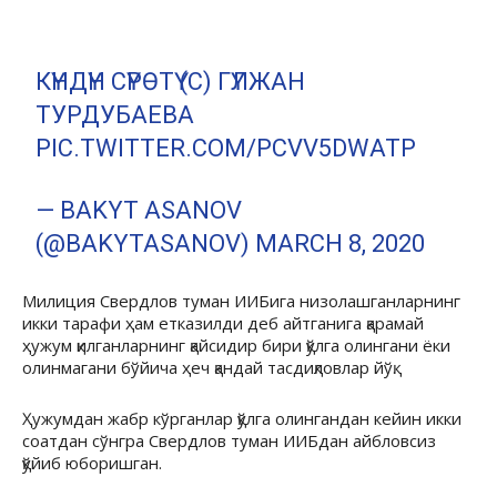
КҮНДҮН СҮРӨТҮ (С) ГҮЛЖАН
ТУРДУБАЕВА
PIC.TWITTER.COM/PCVV5DWATP
— BAKYT ASANOV
(@BAKYTASANOV)
MARCH 8, 2020
Милиция Свердлов туман ИИБига низолашганларнинг
икки тарафи ҳам етказилди деб айтганига қарамай
ҳужум қилганларнинг қайсидир бири қўлга олингани ёки
олинмагани бўйича ҳеч қандай тасдиқловлар йўқ.
Ҳужумдан жабр кўрганлар қўлга олингандан кейин икки
соатдан сўнгра Свердлов туман ИИБдан айбловсиз
қўйиб юборишган.