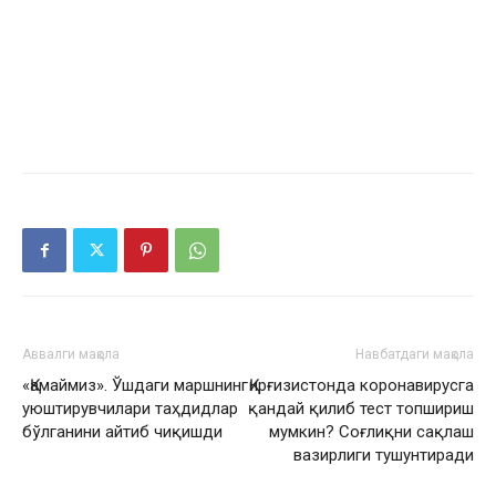
Аввалги мақола
Навбатдаги мақола
«Қамаймиз». Ўшдаги маршнинг
Қирғизистонда коронавирусга
уюштирувчилари таҳдидлар
қандай қилиб тест топшириш
бўлганини айтиб чиқишди
мумкин? Соғлиқни сақлаш
вазирлиги тушунтиради