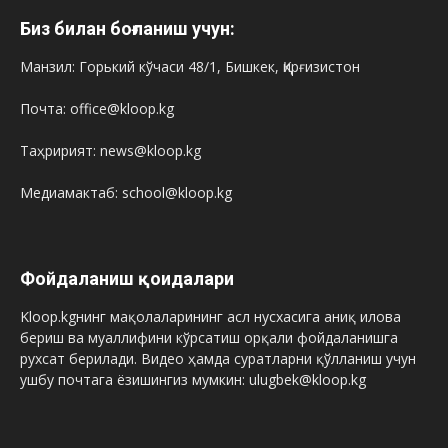
Биз билан боғланиш учун:
Манзил: Горький кўчаси 48/1, Бишкек, Қирғизистон
Почта: office@kloop.kg
Таҳририят: news@kloop.kg
Медиамактаб: school@kloop.kg
Фойдаланиш қоидалари
Kloop.kgнинг мақолаларининг асл нусхасига аниқ илова
бериш ва муаллифини кўрсатиш орқали фойдаланишга
рухсат берилади. Видео ҳамда суратларни қўлланиш учун
ушбу почтага ёзишингиз мумкин: ulugbek@kloop.kg