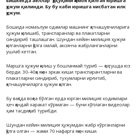
Бишкекда аёллар ҳуқуқини ҳимоя қилган юришга
ҳужум қилинди. Бу бу каби юришга нисбатан илк
ҳужум.
Бошида номаълум одамлар машнинг қатнашувчиларига
ҳужум қилишиб, транспаранлар ва плакатларни
синдириб ташлашган. Шундан кейин милиция ҳужум
қилганларни қўлга омлай, аксинча жабрланганларни
ушлаб кетган.
Маршга ҳужум қилиш у бошланмай туриб — қоқ тушда юз
берди. 30-40қа яқин эркак киши транспарантларни ва
плакатларни синдириб, тухумларни ирғитиб,
қатнашувчиларга ҳужум қилган.
Бу вақтда воқеа бўлган ерда юрган милиция ходимлари
ҳеч қандай харакат кўрмаган — буни кўплаган видеолар
ҳам тасдиқлаб турибди.
Шундан кейин милиция ҳужумдан жабр кўрганларни
қўлга олган — жами 70 нафарга яқин киши.