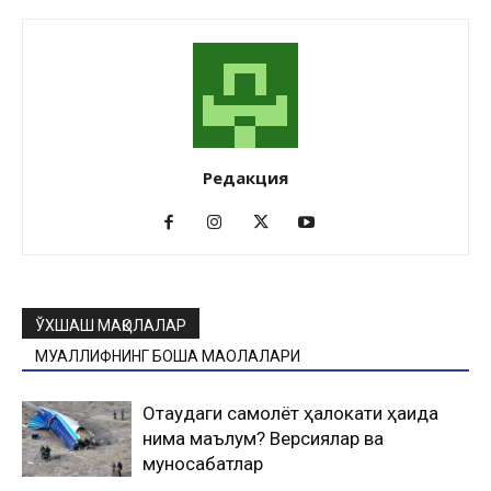
Редакция
ЎХШАШ МАҚОЛАЛАР
МУАЛЛИФНИНГ БОШҚА МАҚОЛАЛАРИ
Оқтаудаги самолёт ҳалокати ҳақида
нима маълум? Версиялар ва
муносабатлар