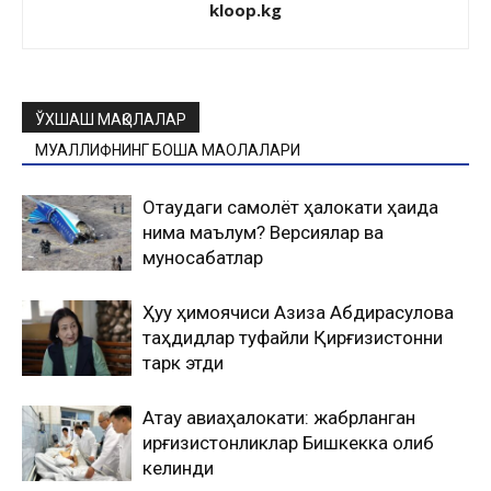
kloop.kg
ЎХШАШ МАҚОЛАЛАР
МУАЛЛИФНИНГ БОШҚА МАҚОЛАЛАРИ
Оқтаудаги самолёт ҳалокати ҳақида
нима маълум? Версиялар ва
муносабатлар
Ҳуқуқ ҳимоячиси Азиза Абдирасулова
таҳдидлар туфайли Қирғизистонни
тарк этди
Ақтау авиаҳалокати: жабрланган
қирғизистонликлар Бишкекка олиб
келинди