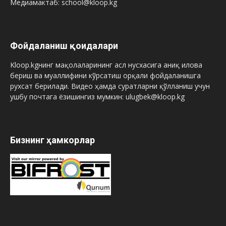
Медиамактаб: school@kloop.kg
Фойдаланиш қоидалари
Kloop.kgнинг мақолаларининг асл нусхасига аниқ илова
бериш ва муаллифини кўрсатиш орқали фойдаланишга
рухсат берилади. Видео ҳамда суратларни қўлланиш учун
ушбу почтага ёзишингиз мумкин: ulugbek@kloop.kg
Бизнинг ҳамкорлар