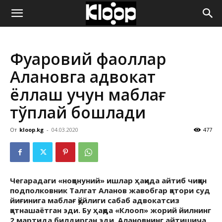
ҚИРҒИЗИСТОН
Фуқаровий фаоллар
ЯНГИЛИКЛАРИ
Алановга адвокат
ёллаш учун маблағ
тўплай бошлади
От
kloop.kg
-
04.03.2020
477
Чегарадаги «ноқонуний» ишлар ҳақида айтиб чиққан
подполковник Талгат Аланов жавобгар қатори суд
йиғинига маблағ қўйлиги сабаб адвокатсиз
қатнашаётган эди. Бу ҳақда «Клооп» жорий йилнинг
2 мартида билдирган эди. Алановнинг айтишича,