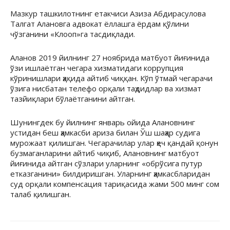
Мазкур ташкилотнинг етакчиси Азиза Абдирасулова
Талгат Алановга адвокат ёллашга ёрдам қўлини
чўзганини «Клооп»га тасдиқлади.
Аланов 2019 йилнинг 27 ноябрида матбуот йиғинида
ўзи ишлаётган чегара хизматидаги коррупция
кўринишлари ҳақида айтиб чиққан. Кўп ўтмай чегарачи
ўзига нисбатан телефо орқали таҳдидлар ва хизмат
тазйиқлари бўлаётганини айтган.
Шунингдек бу йилнинг январь ойида Алановнинг
устидан беш ҳамкасби ариза билан Ўш шаҳар судига
мурожаат қилишган. Чегарачилар улар ҳеч қандай қонун
бузмаганларини айтиб чиқиб, Алановнинг матбуот
йиғинида айтган сўзлари уларнинг «обрўсига путур
етказганини» билдиришган. Уларнинг ҳамкасбларидан
суд орқали компенсация тариқасида жами 500 минг сом
талаб қилишган.