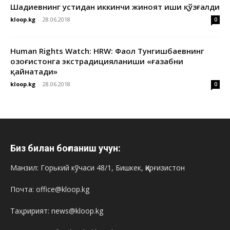
Шадиевнинг устидан иккинчи жиноят иши қўзғалди
kloop.kg
-
28.06.2018
0
Human Rights Watch: HRW: Фаол Тунгишбаевнинг
Қозоғистонга экстрадицияланиши «ғазабни
қайнатади»
kloop.kg
-
28.06.2018
0
Биз билан боғланиш учун:
Манзил: Горький кўчаси 48/1, Бишкек, Қирғизистон
Почта: office@kloop.kg
Таҳририят: news@kloop.kg