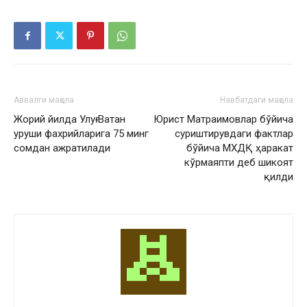
Аввалги мақола
Навбатдаги мақола
Жорий йилда Улуғ Ватан
Юрист Матраимовлар бўйича
уруши фахрийларига 75 минг
суриштирувдаги фактлар
сомдан ажратилади
бўйича МХДҚ ҳаракат
кўрмаяпти деб шикоят
қилди