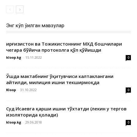
Энг кўп ўқилган мавзулар
Қирғизистон ва Тожикистоннинг МХДҚ бошчилари
чегара бўйича протоколга қўл қўйишди
kloop.kg
-
15.11.2022
0
Ўшда мактабнинг ўқитувчиси калтаклангани
айтилди, милиция ишни текширмоқда
Kloop
-
31.10.2022
0
Суд Исаевга қарши ишни тўхтатди (лекин у тергов
изоляторида қолади)
kloop.kg
-
29.06.2018
0