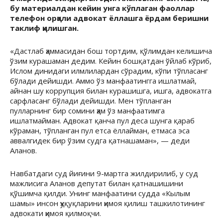
бу материалдан кейин унга кўплаган фаоллар
телефон орқали адвокат ёллашга ёрдам беришни
таклиф қилишган.
«Дастлаб ҳаммасидан бош тортдим, қўлимдан келишича
ўзим курашаман дедим. Кейин бошқатдан ўйлаб кўриб,
Ислом динидаги илмлилардан сўрадим, кўпи тўпласанг
бўлади дейишди. Аммо ўз манфаатингга ишлатмай,
айнан шу коррупция билан курашишга, ишга, адвокатга
сарфласанг бўлади дейишди. Мен тўпланган
пулларнинг бир сомини ҳам ўз манфаатимга
ишлатмайман. Адвокат қанча пул деса шунга қараб
кўраман, тўпланган пул етса ёллайман, етмаса эса
аввалгидек бир ўзим судга қатнашаман», — деди
Аланов.
Навбатдаги суд йиғини 9-мартга жилдирилиб, у суд
мажлисига Аланов депутат билан қатнашишини
қўшимча қилди. Унинг манфаатини судда «Кылым
шамы» инсон ҳуқуқларини ҳимоя қилиш ташкилотининг
адвокати ҳимоя қилмоқчи.