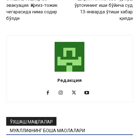
эвакуация. Қирғиз-тожик
ўртоғининг иши бўйича суд
чегарасида нима содир
13-январда ўтиши хабар
бўлди
қилди
Редакция
ЎХШАШ МАҚОЛАЛАР
МУАЛЛИФНИНГ БОШҚА МАҚОЛАЛАРИ