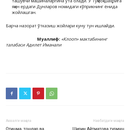
ташувчи машиналаргина ўта олади. У Тўқмоқ шаҳрига
яқин ердаги Дунларов номидаги кўприкнинг ёнида
жойлашган.
Барча назорат ўтказиш жойлари куну тун ишлайди.
Муаллиф:
«Клооп» мактабининг
талабаси Адилет Иманали
Аввалги мақола
Навбатдаги мақола
Отишма, тошлар ва
Ширин Айтматова турмуш