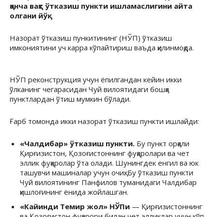
қанча вақт ўтказиш пункти ишламаслигини айта
олгани йўқ.
Назорат ўтказиш пункитининг (НЎП) ўтказиш
имкониятини уч карра кўпайтириш ваъда қилинмоқда.
НЎП реконструкция учун ёпилгандан кейин икки
ўлканинг чегарасидан Чуй вилоятидаги бошқа
пунктлардан ўтиш мумкин бўлади.
Ғарб томонда икки назорат ўтказиш пункти ишлайди:
«Чалдибар» ўтказиш пункти.
Бу пункт орқали
Қирғизистон, Қозоғистоннинг фуқаролари ва чет
эллик фуқаролар ўта олади. Шунингдек енгил ва юк
ташувчи машиналар учун очиқ. Бу ўтказиш пункти
Чуй вилоятининг Панфилов туманидаги Чалдибар
қишлоғининг ёнида жойлашган.
«Кайинди Темир жол» НЎПи
— Қирғизистоннинг
ва Қозоғистон фуқарори билан чет элликлар учун кўп