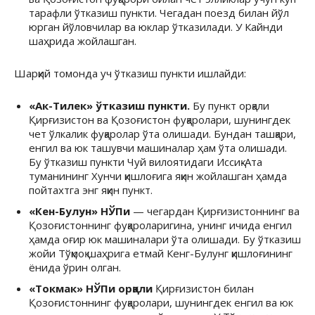
тарафли ўтказиш пункти. Чегадан поезд билан йўл
юрган йўловчилар ва юклар ўтказилади. У Кайнди
шаҳрида жойлашган.
Шарқий томонда уч ўтказиш пункти ишлайди:
«Ак-Тилек» ўтказиш пункти.
Бу пункт орқали
Қирғизистон ва Қозоғистон фуқаролари, шунингдек
чет ўлкалик фуқаролар ўта олишади. Бундан ташқари,
енгил ва юк ташувчи машиналар ҳам ўта олишади.
Бу ўтказиш пункти Чуй вилоятидаги Иссиқ-Ата
туманининг Хунчи қишлоғига яқин жойлашган ҳамда
пойтахтга энг яқин пункт.
«Кен-Булун» НЎПи
— чегардан Қирғизистоннинг ва
Қозоғистоннинг фуқароларигина, унинг ичида енгил
ҳамда оғир юк машиналари ўта олишади. Бу ўтказиш
жойи Тўқмоқ шаҳрига етмай Кенг-Булунг қишлоғининг
ёнида ўрин олган.
«Токмак» НЎПи орқали
Қирғизистон билан
Қозоғистоннинг фуқаролари, шунингдек енгил ва юк