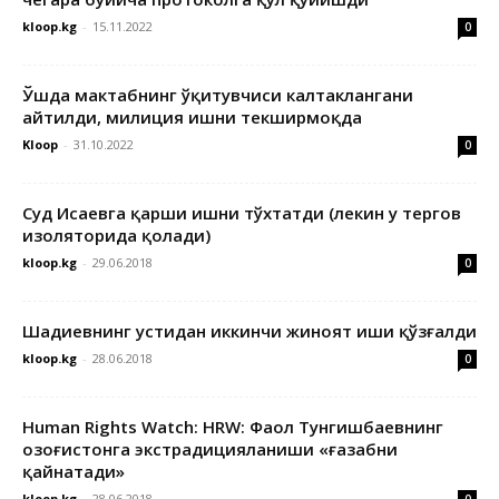
kloop.kg
-
15.11.2022
0
Ўшда мактабнинг ўқитувчиси калтаклангани
айтилди, милиция ишни текширмоқда
Kloop
-
31.10.2022
0
Суд Исаевга қарши ишни тўхтатди (лекин у тергов
изоляторида қолади)
kloop.kg
-
29.06.2018
0
Шадиевнинг устидан иккинчи жиноят иши қўзғалди
kloop.kg
-
28.06.2018
0
Human Rights Watch: HRW: Фаол Тунгишбаевнинг
Қозоғистонга экстрадицияланиши «ғазабни
қайнатади»
kloop.kg
-
28.06.2018