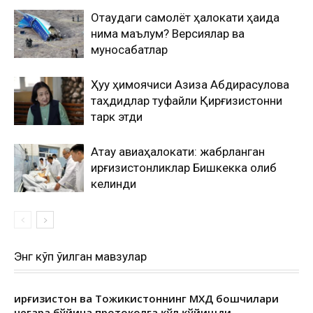
Оқтаудаги самолёт ҳалокати ҳақида
нима маълум? Версиялар ва
муносабатлар
Ҳуқуқ ҳимоячиси Азиза Абдирасулова
таҳдидлар туфайли Қирғизистонни
тарк этди
Ақтау авиаҳалокати: жабрланган
қирғизистонликлар Бишкекка олиб
келинди
Энг кўп ўқилган мавзулар
Қирғизистон ва Тожикистоннинг МХДҚ бошчилари
чегара бўйича протоколга қўл қўйишди