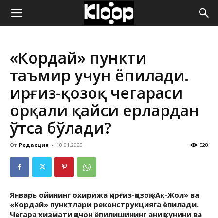
ҚИРҒИЗИСТОН
«Кордай» пункти
ЯНГИЛИКЛАРИ
таъмир учун ёпилади.
Қирғиз-қозоқ чегараси
орқали қайси ерлардан
ўтса бўлади?
От
Редакция
-
10.01.2020
528
Январь ойининг охирижа қирғиз-қозоқ «Ак-Жол» ва
«Кордай» пунктлари реконструкцияга ёпилади.
Чегара хизмати қачон ёпилишининг аниқ кунини ва