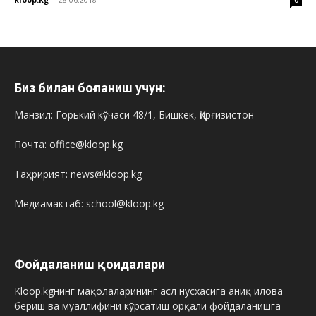
0
Биз билан боғланиш учун:
Манзил: Горький кўчаси 48/1, Бишкек, Қирғизистон
Почта: office@kloop.kg
Таҳририят: news@kloop.kg
Медиамактаб: school@kloop.kg
Фойдаланиш қоидалари
Kloop.kgнинг мақолаларининг асл нусхасига аниқ илова
бериш ва муаллифини кўрсатиш орқали фойдаланишга