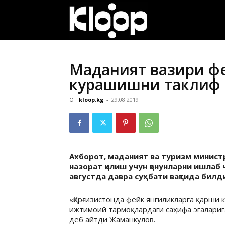
ҚИРҒИЗИСТОН
ЯНГИЛИКЛАРИ
Маданият вазири фе
курашишни таклиф 
От
kloop.kg
-
29.08.2019
Ахборот, маданият ва туризм минист
назорат қилиш учун қонунларни ишлаб 
августда давра суҳбати вақтида билд
«Қирғизистонда фейк янгиликларга қарши к
ижтимоий тармоқлардаги саҳифа эгаларига
деб айтди Жаманкулов.