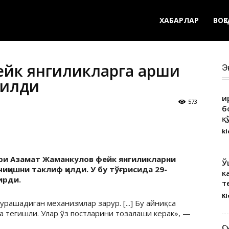
ХАБАРЛАР
ВОҚ
йк янгиликларга қарши
Э
қилди
Қ
573
б
қ
kl
ри Азамат Жаманкулов фейк янгиликларни
Ў
чиқишни таклиф қилди. У бу тўғрисида 29-
к
ирди.
т
Kl
урашадиган механизмлар зарур. [...] Бу айниқса
 тегишли. Улар ўз постларини тозалаши керак», —
С