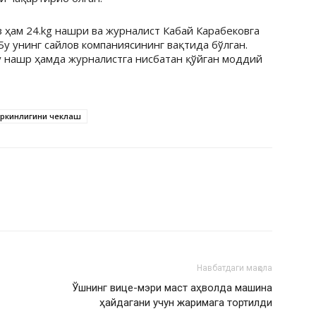
ҳам 24.kg нашри ва журналист Кабай Карабековга
Бу унинг сайлов компаниясининг вақтида бўлган.
у нашр ҳамда журналистга нисбатан қўйган моддий
эркинлигини чеклаш
Навбатдаги мақола
Ўшнинг вице-мэри маст аҳволда машина
ҳайдагани учун жаримага тортилди