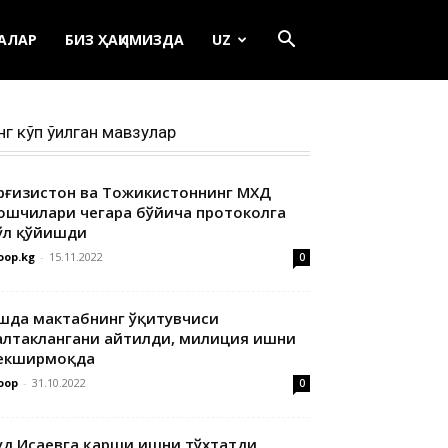
ЕАЛАР
БИЗ ҲАҚИМИЗДА
UZ
нг кўп ўқилган мавзулар
ирғизистон ва Тожикистоннинг МХДҚ
ошчилари чегара бўйича протоколга
ўл қўйишди
oop.kg
-
15.11.2022
0
шда мактабнинг ўқитувчиси
алтаклангани айтилди, милиция ишни
екширмоқда
oop
-
31.10.2022
0
уд Исаевга қарши ишни тўхтатди