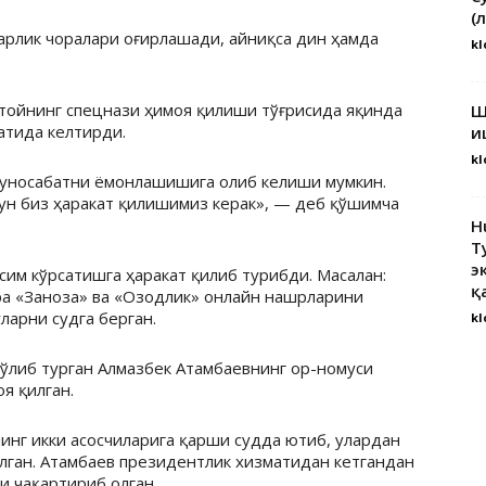
(
арлик чоралари оғирлашади, айниқса дин ҳамда
kl
итойнинг спецнази ҳимоя қилиши тўғрисида яқинда
Ш
атида келтирди.
и
kl
 муносабатни ёмонлашишига олиб келиши мумкин.
ун биз ҳаракат қилишимиз керак», — деб қўшимча
H
Т
э
сим кўрсатишга ҳаракат қилиб турибди. Масалан:
қ
ра «Заноза» ва «Озодлик» онлайн нашрларини
ларни судга берган.
kl
ўлиб турган Алмазбек Атамбаевнинг ор-номуси
я қилган.
инг икки асосчиларига қарши судда ютиб, улардан
илган. Атамбаев президентлик хизматидан кетгандан
и чақартириб олган.