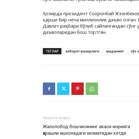
Ҳозирда президент Сооронбай Жээнбеков 
қарши бир неча миллионлик даъво очган. 
Давлат раҳбари бўлиб сайлангандан сўнг 
даъволаридан бош тортган.
ТЕГЛАР
ахборот вазирлиги
маданият
сўз 
Аввалги мақола
Жалолобод бошчисининг акаси мэрияга
қарашли ишхонадаги хизматидан кетди