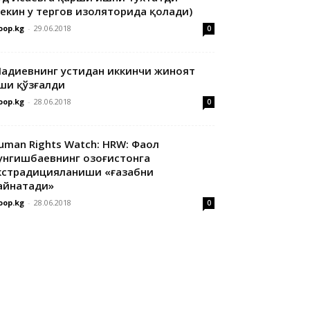
лекин у тергов изоляторида қолади)
oop.kg
-
29.06.2018
0
адиевнинг устидан иккинчи жиноят
ши қўзғалди
oop.kg
-
28.06.2018
0
uman Rights Watch: HRW: Фаол
унгишбаевнинг Қозоғистонга
кстрадицияланиши «ғазабни
айнатади»
oop.kg
-
28.06.2018
0