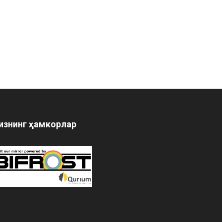
изнинг ҳамкорлар