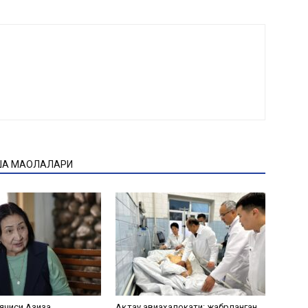
ҚА МАҚОЛАЛАРИ
ячиси Азиза
Ақтау авиаҳалокати: жабрланган