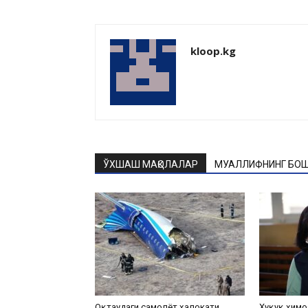
kloop.kg
ЎХШАШ МАҚОЛАЛАР
МУАЛЛИФНИНГ БОШ
Оқтаудаги самолёт ҳалокати
Ҳуқуқ ҳимо