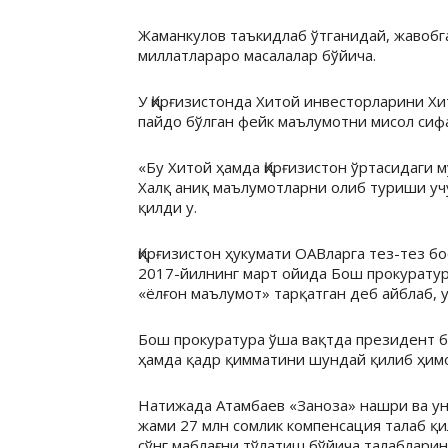
Жаманкулов таъкидлаб ўтганидай, жавобг
миллатлараро масалалар бўйича.
У Қирғизистонда Хитой инвесторларини Х
пайдо бўлган фейк маълумотни мисол сиф
«Бу Хитой ҳамда Қирғизистон ўртасидаги
Халқ аниқ маълумотларни олиб туриши уч
қилди у.
Қирғизистон ҳукумати ОАВларга тез-тез бо
2017-йилнинг март ойида Бош прокурату
«ёлғон маълумот» тарқатган деб айблаб, у
Бош прокуратура ўша вақтда президент б
ҳамда қадр қимматини шундай қилиб ҳимо
Натижада Атамбаев «Заноза» нашри ва ун
жами 27 млн сомлик компенсация талаб қ
сўнг маблағни тўлатиш бўйича талабларин