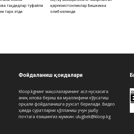
ова таҳдидлар туфайли
қирғизистонликлар Бишкекка
ни тарк этди
олиб келинди
Фойдаланиш қоидалари
Б
Kloop.kgнинг мақолаларининг асл нусхасига
аниқ илова бериш ва муаллифини кўрсатиш
орқали фойдаланишга рухсат берилади. Видео
ҳамда суратларни қўлланиш учун ушбу
почтага ёзишингиз мумкин: ulugbek@kloop.kg