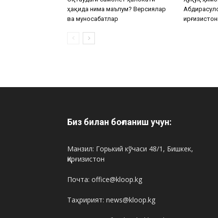
ҳақида нима маълум? Версиялар
Абдирасул
ва муносабатлар
Қирғизистон
Биз билан боғланиш учун:
Манзил: Горький кўчаси 48/1, Бишкек,
Қирғизистон
Почта: office@kloop.kg
Таҳририят: news@kloop.kg