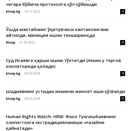
чегара бўйича протоколга қўл қўйишди
kloop.kg
-
15.11.2022
0
Ўшда мактабнинг ўқитувчиси калтаклангани
айтилди, милиция ишни текширмоқда
Kloop
-
31.10.2022
0
Суд Исаевга қарши ишни тўхтатди (лекин у тергов
изоляторида қолади)
kloop.kg
-
29.06.2018
0
Шадиевнинг устидан иккинчи жиноят иши қўзғалди
kloop.kg
-
28.06.2018
0
Human Rights Watch: HRW: Фаол Тунгишбаевнинг
Қозоғистонга экстрадицияланиши «ғазабни
қайнатади»