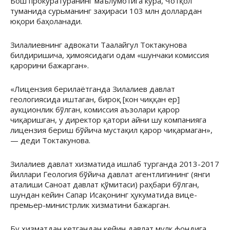
Бош прокуратуранинг маълумотига кўра, Чотқол
туманида сурьманинг заҳираси 103 млн доллардан
юқори баҳоланади.
Зилалиевнинг адвокати Таалайгул Токтакунова
билдиришича, ҳимоясидаги одам «шунчаки комиссия
қарорини бажарган».
«Лицензия берилаётганда Зилалиев давлат
геологиясида иштаган, бироқ [кон чиққан ер]
аукционлик бўлган, комиссия аъзолари қарор
чиқаришган, у директор қатори айни шу компанияга
лицензия бериш бўйича мустақил қарор чиқармаган»,
— деди Токтакунова.
Зилалиев давлат хизматида ишлаб турганда 2013-2017
йиллари Геология бўйича давлат агентлигининг (янги
аталиши Саноат давлат қўмитаси) раҳбари бўлган,
шундан кейин Сапар Исақонинг ҳукуматида вице-
премьер-министрлик хизматини бажарган.
Бу хизматдан кетгандан кейин давлат мулк фондига