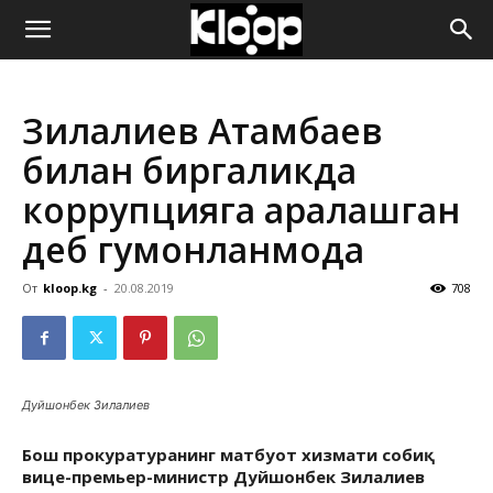
ҚИРҒИЗИСТОН
Зилалиев Атамбаев
ЯНГИЛИКЛАРИ
билан биргаликда
коррупцияга аралашган
деб гумонланмоқда
От
kloop.kg
-
20.08.2019
708
Дуйшонбек Зилалиев
Бош прокуратуранинг матбуот хизмати собиқ
вице-премьер-министр Дуйшонбек Зилалиев