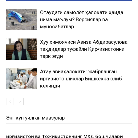
Оқтаудаги самолёт ҳалокати ҳақида
нима маълум? Версиялар ва
муносабатлар
Ҳуқуқ ҳимоячиси Азиза Абдирасулова
таҳдидлар туфайли Қирғизистонни
тарк этди
Ақтау авиаҳалокати: жабрланган
қирғизистонликлар Бишкекка олиб
келинди
Энг кўп ўқилган мавзулар
Қирғизистон ва Тожикистоннинг МХДҚ бошчилари