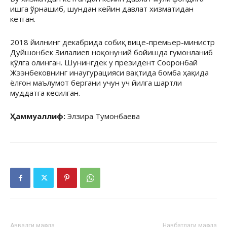
ишга ўрнашиб, шундан кейин давлат хизматидан
кетган.
2018 йилнинг декабрида собиқ вице-премьер-министр
Дуйшонбек Зилалиев ноқонуний бойишда гумонланиб
қўлга олинган. Шунингдек у президент Сооронбай
Жээнбековнинг инаугурацияси вақтида бомба ҳақида
ёлғон маълумот бергани учун уч йилга шартли
муддатга кесилган.
Ҳаммуаллиф:
Элзира Тумонбаева
Аввалги мақола
Навбатдаги мақола