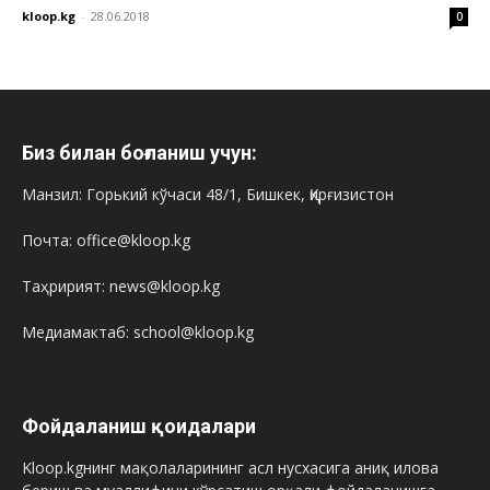
kloop.kg
-
28.06.2018
0
Биз билан боғланиш учун:
Манзил: Горький кўчаси 48/1, Бишкек, Қирғизистон
Почта: office@kloop.kg
Таҳририят: news@kloop.kg
Медиамактаб: school@kloop.kg
Фойдаланиш қоидалари
Kloop.kgнинг мақолаларининг асл нусхасига аниқ илова