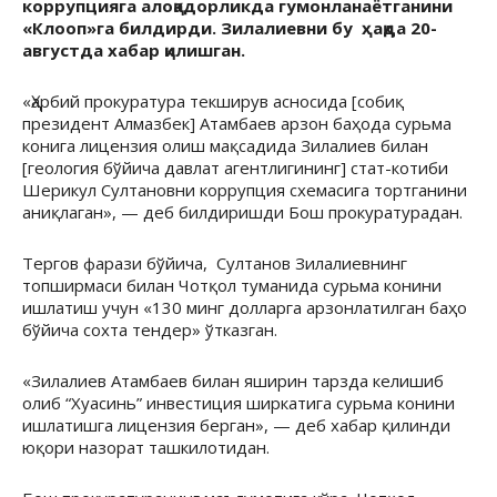
коррупцияга алоқадорликда гумонланаётганини
«Клооп»га билдирди. Зилалиевни бу ҳақда 20-
августда хабар қилишган.
«Ҳарбий прокуратура текширув асносида [собиқ
президент Алмазбек] Атамбаев арзон баҳода сурьма
конига лицензия олиш мақсадида Зилалиев билан
[геология бўйича давлат агентлигининг] стат-котиби
Шерикул Султановни коррупция схемасига тортганини
аниқлаган», — деб билдиришди Бош прокуратурадан.
Тергов фарази бўйича, Султанов Зилалиевнинг
топширмаси билан Чотқол туманида сурьма конини
ишлатиш учун «130 минг долларга арзонлатилган баҳо
бўйича сохта тендер» ўтказган.
«Зилалиев Атамбаев билан яширин тарзда келишиб
олиб “Хуасинь” инвестиция ширкатига сурьма конини
ишлатишга лицензия берган», — деб хабар қилинди
юқори назорат ташкилотидан.