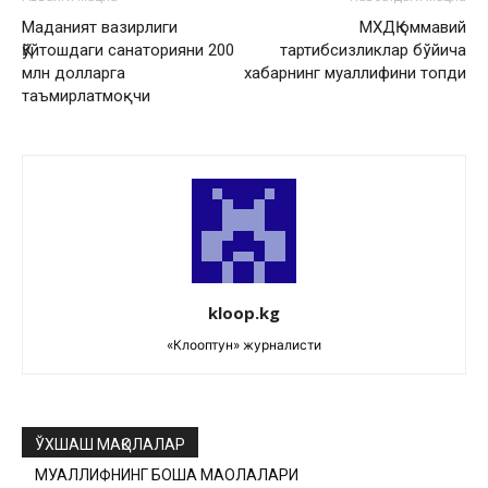
Маданият вазирлиги
МХДҚ оммавий
Қўйтошдаги санаторияни 200
тартибсизликлар бўйича
млн долларга
хабарнинг муаллифини топди
таъмирлатмоқчи
kloop.kg
«Клооптун» журналисти
ЎХШАШ МАҚОЛАЛАР
МУАЛЛИФНИНГ БОШҚА МАҚОЛАЛАРИ